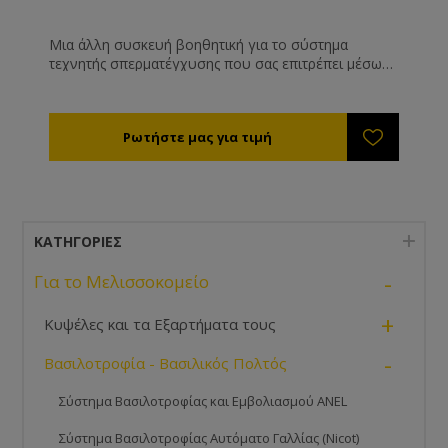
Μια άλλη συσκευή βοηθητική για το σύστημα
τεχνητής σπερματέγχυσης που σας επιτρέπει μέσω
οπτικών ινών να κατευθύνεται ψυχρό φως 20W στο
σημείο που επεμβαίνετε. Με ρυθμιζόμενη ένταση
από το 1 έως το 3 (1=10.000 ώρες λειτουργίας,
3=3.000 ώρες λειτουργίας) προτεινόμενη λειτουργία
για την τεχνητή σπερματέγχυση στη θέση 3. Η λάμπα
αλλάζει εύκολα.Με δύο Led.
ΚΑΤΗΓΟΡΊΕΣ
-
Για το Μελισσοκομείο
+
Κυψέλες και τα Εξαρτήματα τους
-
Βασιλοτροφία - Βασιλικός Πολτός
Σύστημα Βασιλοτροφίας και Εμβολιασμού ANEL
Σύστημα Βασιλοτροφίας Αυτόματο Γαλλίας (Nicot)