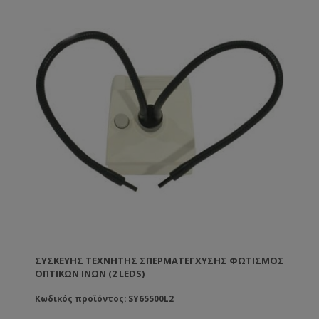
ΣΥΣΚΕΥΉΣ ΤΕΧΝΗΤΉΣ ΣΠΕΡΜΑΤΈΓΧΥΣΗΣ ΦΩΤΙΣΜΌΣ
ΟΠΤΙΚΏΝ ΙΝΏΝ (2 LEDS)
Κωδικός προϊόντος: SY65500L2