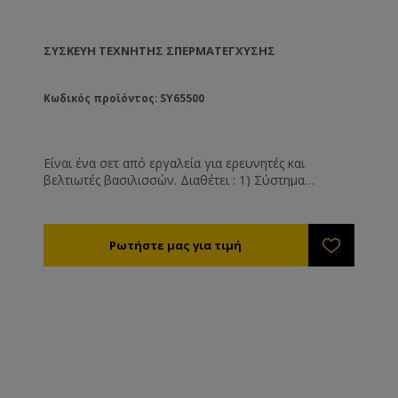
ΣΥΣΚΕΥΉ ΤΕΧΝΗΤΉΣ ΣΠΕΡΜΑΤΈΓΧΥΣΗΣ
Κωδικός προϊόντος: SY65500
Είναι ένα σετ από εργαλεία για ερευνητές και
βελτιωτές βασιλισσών. Διαθέτει : 1) Σύστημα
χειρισμού μέσω του οποίου επιτυγχάνεται η
συγκράτηση της βασίλισσας, συλλογή και έγχυση
σπέρματος. Εξαιρετική ανταπόκριση κινήσεων. 2)
Αναισθησία μέσω αερίου CO2 3) Διοπτρικό
Στερεοσκόπιο Χ40 4) Συσκευή παροχής ψυχρού
φωτός.