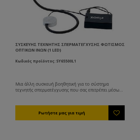
ΣΥΣΚΕΥΉΣ ΤΕΧΝΗΤΉΣ ΣΠΕΡΜΑΤΈΓΧΥΣΗΣ ΦΩΤΙΣΜΌΣ
ΟΠΤΙΚΏΝ ΙΝΏΝ (1 LED)
Κωδικός προϊόντος: SY65500L1
Μια άλλη συσκευή βοηθητική για το σύστημα
τεχνητής σπερματέγχυσης που σας επιτρέπει μέσω
οπτικών ινών να κατευθύνετε ψυχρό φως 20W στο
σημείο που επεμβαίνετε. Με ρυθμιζόμενη ένταση
από το 1 έως το 3 (1=10.000 ώρες λειτουργίας,
3=3.000 ώρες λειτουργίας) προτεινόμενη λειτουργία
για την τεχνητή σπερματέγχυση στη θέση 3. Η λάμπα
αλλάζει εύκολα.Με ένα Led.