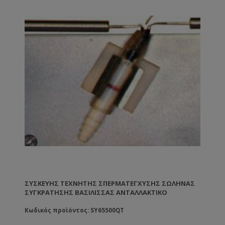
ΣΥΣΚΕΥΉΣ ΤΕΧΝΗΤΉΣ ΣΠΕΡΜΑΤΈΓΧΥΣΗΣ ΣΩΛΉΝΑΣ
ΣΥΓΚΡΆΤΗΣΗΣ ΒΑΣΊΛΙΣΣΑΣ ΑΝΤΑΛΛΑΚΤΙΚΌ
Κωδικός προϊόντος: SY65500QT