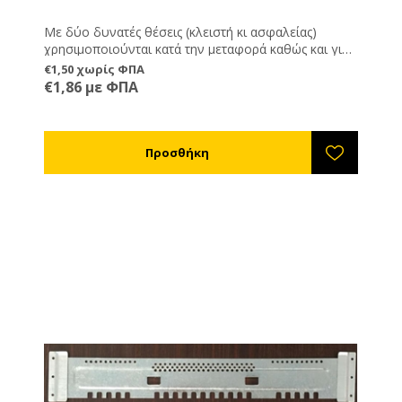
Με δύο δυνατές θέσεις (κλειστή κι ασφαλείας)
χρησιμοποιούνται κατά την μεταφορά καθώς και για
να προστατεύουν την είσοδο της κυψέλης εναντίων
€1,50 χωρίς ΦΠΑ
σφηκών, ποντικών και άλλων εισβολέων. Το
€1,86 με ΦΠΑ
πλεονέκτημα τους είναι ότι μπορούν να μένουν
μόνιμα πάνω στην κυψέλη οπότε αποφεύγετε την
πιθανότητα να χαθούν.