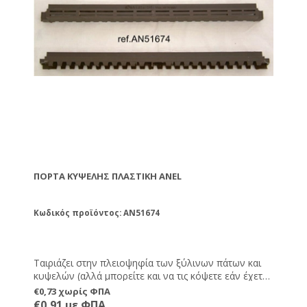
ΠΌΡΤΑ ΚΥΨΈΛΗΣ ΠΛΑΣΤΙΚΉ ANEL
Κωδικός προϊόντος: AN51674
Ταιριάζει στην πλειοψηφία των ξύλινων πάτων και
κυψελών (αλλά μπορείτε και να τις κόψετε εάν έχετε
πιο μικρές εισόδους στις κυψέλες σας). Αντικαθιστά
€0,73 χωρίς ΦΠΑ
πλήρως την παραδοσιακή ξύλινη πόρτα, αλλά έχει
€0,91 με ΦΠΑ