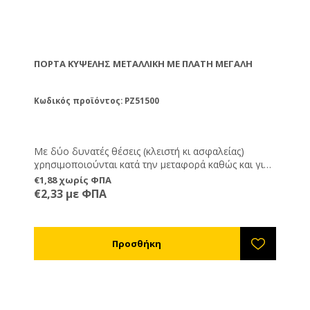
ΠΌΡΤΑ ΚΥΨΈΛΗΣ ΜΕΤΑΛΛΙΚΉ ΜΕ ΠΛΆΤΗ ΜΕΓΆΛΗ
Κωδικός προϊόντος: PZ51500
Με δύο δυνατές θέσεις (κλειστή κι ασφαλείας)
χρησιμοποιούνται κατά την μεταφορά καθώς και για
να προστατεύουν την είσοδο της κυψέλης εναντίων
€1,88 χωρίς ΦΠΑ
σφηκών, ποντικών και άλλων εισβολέων. Το
€2,33 με ΦΠΑ
πλεονέκτημα τους είναι ότι μπορούν να μένουν
μόνιμα πάνω στην κυψέλη οπότε αποφεύγετε την
πιθανότητα να χαθούν.