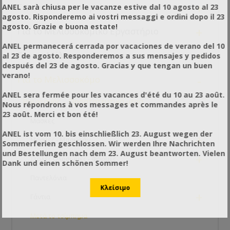
(δράκαινα, σκορπίνα κλπ.), φυτά
συστήνεται να τη χρησιμοποιείτε εντός 3
+
Για το Μελισσοκομείο
ANEL sarà chiusa per le vacanze estive dal 10 agosto al 23
κ.ά.
λεπτών μετά το τσίμπημα.
ΠΡΟΣΟΧΗ: Η χρίση του
Χρησιμοποιείστε το όσο το δυνατόν
ASPIVENIN
® δεν
agosto. Risponderemo ai vostri messaggi e ordini dopo il 23
γρηγορότερα.
αντικαθιστά την άμεση και υποχρεωτική
agosto. Grazie e buona estate!
+
συμβουλή ιατρού που παραμένει απαραίτητη
Αντενδείκνυται η χρήση του όταν το τσίμπημα είναι
Για το Μελισσοκομικό Εργαστήριο
σε περίπτωση σοβαρής αντίδρασης από τα
στα βλέφαρα ή στα γεννητικά όργανα και στο
ANEL permanecerá cerrada por vacaciones de verano del 10
τσιμπήματα/δαγκώματα δηλητηριώδη
βλεννογόνο του στόματος.
Μην προσπαθήσετε να βγάλετε το κεντρί της
+
Για τις Μέλισσες
al 23 de agosto. Responderemos a sus mensajes y pedidos
τσιμπημάτων.
μέλισσας πριν την χρήση του
ASPIVENIN
® . Το
después del 23 de agosto. Gracias y que tengan un buen
κεντρί λειτουργεί σαν κανάλι για να τραβήξει
ΠΙΣΤΟΠΟΙΗΣΗ & ΣΗΜΑΝΣΗ CE
verano!
-
Για το Μελισσοκόμο
το
Τι είναι η σήμανση CE;
ASPIVENIN
® το δηλητήριο.
Η σήμανση CE σε ένα προϊόν βεβαιώνει ότι το
ANEL sera fermée pour les vacances d'été du 10 au 23 août.
προϊόν συμμορφώνεται με τις απαιτήσεις οι οποίες
Η μικροαντλία αναρρόφησης
ASPIVENIN
® έχει
-
Ρουχισμός - Προστατευτικά μέσα
Nous répondrons à vos messages et commandes après le
καθορίζονται από την κοινοτική νομοθεσία και
πιστοποίηση ως συσκευή ιατρικής χρήσης:
23 août. Merci et bon été!
υποδηλώνει ότι το προϊόν μπορεί να κυκλοφορήσει
93/42/
CEE
Μάσκες
νόμιμα στην αγορά. Την ευθύνη της συμμόρφωσης
ANEL ist vom 10. bis einschließlich 23. August wegen der
+
του προϊόντος και επομένως της σήμανσης CE έχει ο
Μάσκες - Μπουφάν
Sommerferien geschlossen. Wir werden Ihre Nachrichten
κατασκευαστής.
und Bestellungen nach dem 23. August beantworten. Vielen
+
Στολές Ολόσωμες - Φόρμες
Dank und einen schönen Sommer!
Παντελόνια
+
Γάντια
Μετά το τσίμπημα