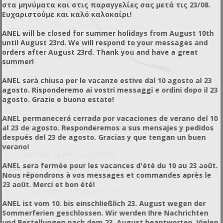
στα μηνύματα και στις παραγγελίες σας μετά τις 23/08.
Ευχαριστούμε και καλό καλοκαίρι!
ANEL will be closed for summer holidays from August 10th
until August 23rd. We will respond to your messages and
orders after August 23rd. Thank you and have a great
summer!
ANEL sarà chiusa per le vacanze estive dal 10 agosto al 23
agosto. Risponderemo ai vostri messaggi e ordini dopo il 23
agosto. Grazie e buona estate!
ANEL permanecerá cerrada por vacaciones de verano del 10
al 23 de agosto. Responderemos a sus mensajes y pedidos
ΣΥΝΔΕΤΉΡΕΣ ΈΛΑΣΜΑ ΊΣΙΟΙ 28ΕΚ
después del 23 de agosto. Gracias y que tengan un buen
verano!
Κωδικός προϊόντος: PO51823
ANEL sera fermée pour les vacances d'été du 10 au 23 août.
Nous répondrons à vos messages et commandes après le
23 août. Merci et bon été!
Συνδετήρες Έλασμα Ίσιοι 28εκ
ANEL ist vom 10. bis einschließlich 23. August wegen der
€0,51 χωρίς ΦΠΑ
Sommerferien geschlossen. Wir werden Ihre Nachrichten
€0,63 με ΦΠΑ
und Bestellungen nach dem 23. August beantworten. Vielen