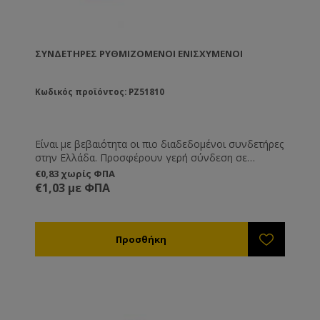
ΣΥΝΔΕΤΉΡΕΣ ΡΥΘΜΙΖΌΜΕΝΟΙ ΕΝΙΣΧΥΜΈΝΟΙ
Κωδικός προϊόντος: PZ51810
Είναι με βεβαιότητα οι πιο διαδεδομένοι συνδετήρες
στην Ελλάδα. Προσφέρουν γερή σύνδεση σε
πατώματα, βάσεις και καπάκι, ενώ ρυθμίζονται σε
€0,83 χωρίς ΦΠΑ
ύψος. Κατασκευασμένοι από γαλβανισμένο
€1,03 με ΦΠΑ
σίδερο.Ελληνικής κατασκευής.