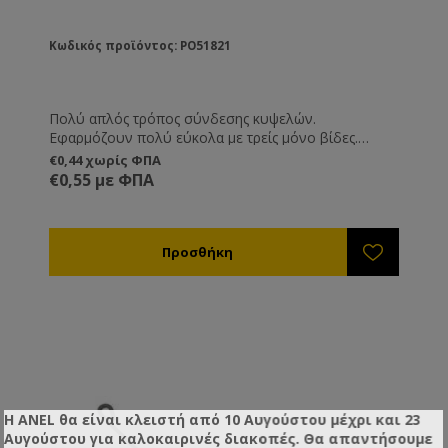
Κωδικός προϊόντος: PO51821
Πολύ απλός τρόπος σύνδεσης κυψελών.
Εφαρμόζουν πολύ εύκολα με τρείς μόνο βίδες.
Ιδανικοί για όσους έχουν ξύλινες κινητές βάσεις
€0,44 χωρίς ΦΠΑ
αφού εφαρμόζονται στα πλαϊνά μέρη της κυψέλης και
€0,55 με ΦΠΑ
όχι εμπρός-πίσω. Γαλβανισμένοι για μεγάλη αντοχή
στη διάβρωση.
Η ANEL θα είναι κλειστή από 10 Αυγούστου μέχρι και 23
Αυγούστου για καλοκαιρινές διακοπές. Θα απαντήσουμε