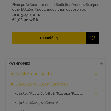
Είναι με βεβαιότητα οι πιο διαδεδομένοι συνδετήρες
στην Ελλάδα. Προσφέρουν γερή σύνδεση σε
πατώματα, βάσεις και καπάκι, ενώ ρυθμίζονται σε
€0,83 χωρίς ΦΠΑ
ύψος. Κατασκευασμένοι από γαλβανισμένο
€1,03 με ΦΠΑ
σίδερο.Ελληνικής κατασκευής .Ιδανικοί για του
κινητούς πάτους ANEL.
ΚΑΤΗΓΟΡΊΕΣ
-
Για το Μελισσοκομείο
-
Κυψέλες και τα Εξαρτήματα τους
+
Κυψέλες Πλαστικές ANEL & Πλαστικά Πλαίσια
+
Κυψέλες Ξύλινες & Ξύλινα Πλαίσια