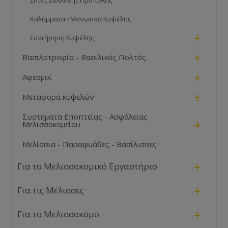
Σήτες Συλλογής Πρόπολης
Καλύμματα - Μονωτικά Κυψέλης
+
Συντήρηση Κυψέλης
+
Βασιλοτροφία - Βασιλικός Πολτός
+
Αφεσμοί
+
Μεταφορά κυψελών
Συστήματα Εποπτείας - Ασφάλειας
+
Μελισσοκομείου
Μελίσσια - Παραφυάδες - Βασίλισσες
+
Για το Μελισσοκομικό Εργαστήριο
+
Για τις Μέλισσες
+
Για το Μελισσοκόμο