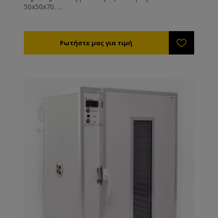
50x50x70.
Ρυθμίστε την θερμοκρασία στους 35-40°C. Η υγρασία
της αποξηραμένης γύρης θα πρέπει είναι 6% (τελείως
ξερή και συντηρείται εκτός ψυγείου) έως 12%
(μαλακή - συντηρείται εντός ψυγείου).
Η διάρκεια ξήρανσης είναι από 8 - 72 ώρες ανάλογα
με την υγρασία, τη θερμοκρασία της γύρης και του
περιβάλλοντος εργασίας του μηχανήματος.