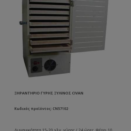
ΞΗΡΑΝΤΉΡΙΟ ΓΎΡΗΣ ΞΎΛΙΝΟΣ CIVAN
Κωδικός προϊόντος: CN57102
Δυναμικότητα 15-20 χλγ. γύρης / 24 ώρες. Φέρει 10