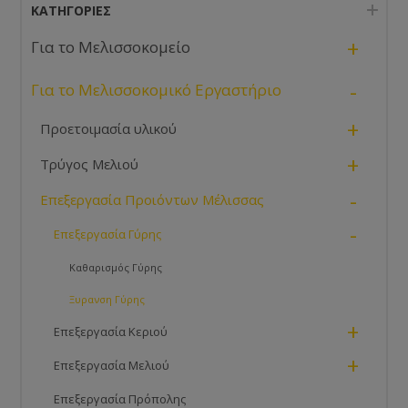
με την υγρασία, τη θερμοκρασία της γύρης και του
ΚΑΤΗΓΟΡΊΕΣ
περιβάλλοντος εργασίας του μηχανήματος.
+
Για το Μελισσοκομείο
-
Για το Μελισσοκομικό Εργαστήριο
+
Προετοιμασία υλικού
+
Τρύγος Μελιού
-
Επεξεργασία Προιόντων Μέλισσας
-
Επεξεργασία Γύρης
Καθαρισμός Γύρης
Ξυρανση Γύρης
+
Επεξεργασία Κεριού
+
Επεξεργασία Μελιού
Επεξεργασία Πρόπολης