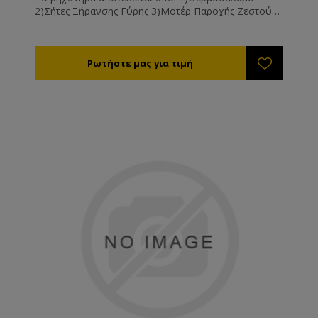
2)Σήτες Ξήρανσης Γύρης 3)Μοτέρ Παροχής Ζεστού
Αέρα 4)Θερμοστατικό Διακόπτη Τεχνικά
Χαρακτηριστικά Αντίσταση: 500W Ανεμιστήρας:
160m3/ώρα, 220V Επιφάνεια ξήρανσης: 1,13m2
Ικανότητα: 9 σήτες 500*280χιλ. Διαστάσεις:
900*340*630χιλ. Βάρος: 45κιλά