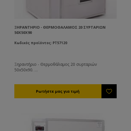
ΞΗΡΑΝΤΉΡΙΟ - ΘΕΡΜΟΘΆΛΑΜΟΣ 20 ΣΥΡΤΑΡΙΩΝ
50X50X90
Κωδικός προϊόντος: PT57120
Ξηραντήριο - Θερμοθάλαμος 20 συρταριών
50x50x90.
Ρυθμίστε την θερμοκρασία στους 35-40°C. Η υγρασία
της αποξηραμένης γύρης θα πρέπει είναι 6% (τελείως
ξερή και συντηρείται εκτός ψυγείου) έως 12%
(μαλακή - συντηρείται εντός ψυγείου).
Η διάρκεια ξήρανσης είναι από 8 - 72 ώρες ανάλογα
με την υγρασία, τη θερμοκρασία της γύρης και του
περιβάλλοντος εργασίας του μηχανήματος.