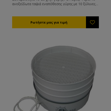
ανοξείδωτα ταψιά εναπόθεσης γύρης με 10 ξύλινες
σίτες για εύκολο χειρισμό. Με πορτάκι, θερμοστάτη
κι ανεμιστήρα. Μπορεί να χρησιμοποιηθεί και για τη
ρευστοποίηση μελιού που έχει πήξει μέσα σε
δοχεία. Διαστάσεις 61*42*87cm, κατασκευασμένο
από MDF. Ισχύς 500W.
Ρυθμίστε την θερμοκρασία στους 35-40°C. Η υγρασία
της αποξηραμένης γύρης θα πρέπει είναι 6% (τελείως
ξερή και συντηρείται εκτός ψυγείου) έως 12%
(μαλακή - συντηρείται εντός ψυγείου).
Η διάρκεια ξήρανσης είναι από 8 - 72 ώρες ανάλογα
με την υγρασία, τη θερμοκρασία της γύρης και του
περιβάλλοντος εργασίας του μηχανήματος.