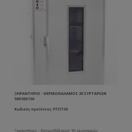
ΞΗΡΑΝΤΉΡΙΟ - ΘΕΡΜΟΘΆΛΑΜΟΣ 30 ΣΥΡΤΑΡΙΩΝ
50Χ50Χ150
Κωδικός προϊόντος: PT57130
Ξηραντήριο - Θερμοθάλαμος 30 συρταριών