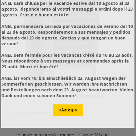
ANEL sarà chiusa per le vacanze estive dal 10 agosto al 23
agosto. Risponderemo ai vostri messaggi e ordini dopo il 23
agosto. Grazie e buona estate!
ANEL permanecerá cerrada por vacaciones de verano del 10
al 23 de agosto. Responderemos a sus mensajes y pedidos
después del 23 de agosto. Gracias y que tengan un buen
verano!
ANEL sera fermée pour les vacances d'été du 10 au 23 août.
Nous répondrons à vos messages et commandes après le
23 août. Merci et bon été!
ANEL ist vom 10. bis einschließlich 23. August wegen der
Sommerferien geschlossen. Wir werden Ihre Nachrichten
und Bestellungen nach dem 23. August beantworten. Vielen
Dank und einen schönen Sommer!
ΞΗΡΑΝΤΉΡΙΟ ΓΎΡΗΣ PRO INOX 12ΣΥΡΤΑΡΙΏΝ
Κωδικός προϊόντος: XX57112
Το μηχάνημα αποτελείται από: 1)Θερμοθάλαμο