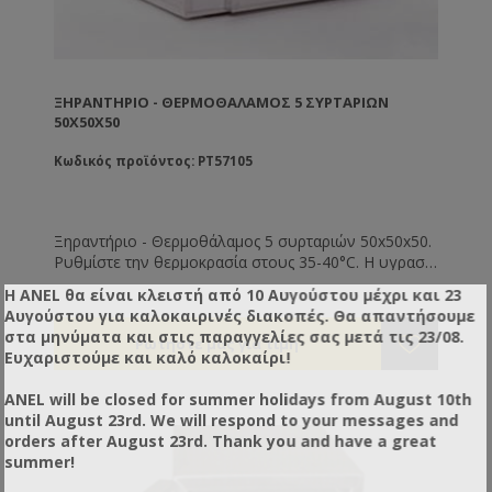
ΞΗΡΑΝΤΉΡΙΟ - ΘΕΡΜΟΘΆΛΑΜΟΣ 5 ΣΥΡΤΑΡΙΩΝ
50Χ50Χ50
Κωδικός προϊόντος: PT57105
Ξηραντήριο - Θερμοθάλαμος 5 συρταριών 50x50x50.
Ρυθμίστε την θερμοκρασία στους 35-40°C. Η υγρασία
της αποξηραμένης γύρης θα πρέπει είναι 6% (τελείως
Η ANEL θα είναι κλειστή από 10 Αυγούστου μέχρι και 23
ξερή και συντηρείται εκτός ψυγείου) έως 12%
Αυγούστου για καλοκαιρινές διακοπές. Θα απαντήσουμε
(μαλακή - συντηρείται εντός ψυγείου).
στα μηνύματα και στις παραγγελίες σας μετά τις 23/08.
Η διάρκεια ξήρανσης είναι από 8 - 72 ώρες ανάλογα
Ευχαριστούμε και καλό καλοκαίρι!
με την υγρασία, τη θερμοκρασία της γύρης και του
περιβάλλοντος εργασίας του μηχανήματος.
ANEL will be closed for summer holidays from August 10th
until August 23rd. We will respond to your messages and
orders after August 23rd. Thank you and have a great
summer!