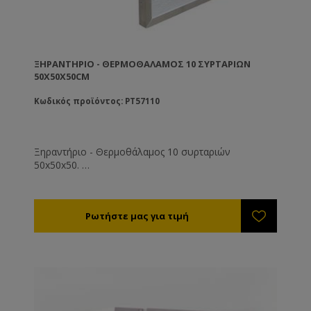
ΞΗΡΑΝΤΉΡΙΟ - ΘΕΡΜΟΘΆΛΑΜΟΣ 10 ΣΥΡΤΑΡΙΏΝ
50X50X50CM
Κωδικός προϊόντος: PT57110
Ξηραντήριο - Θερμοθάλαμος 10 συρταριών
50x50x50.
Ρυθμίστε την θερμοκρασία στους 35-40°C. Η υγρασία
της αποξηραμένης γύρης θα πρέπει είναι 6% (τελείως
ξερή και συντηρείται εκτός ψυγείου) έως 12%
(μαλακή - συντηρείται εντός ψυγείου).
Η διάρκεια ξήρανσης είναι από 8 - 72 ώρες ανάλογα
με την υγρασία, τη θερμοκρασία της γύρης και του
περιβάλλοντος εργασίας του μηχανήματος.