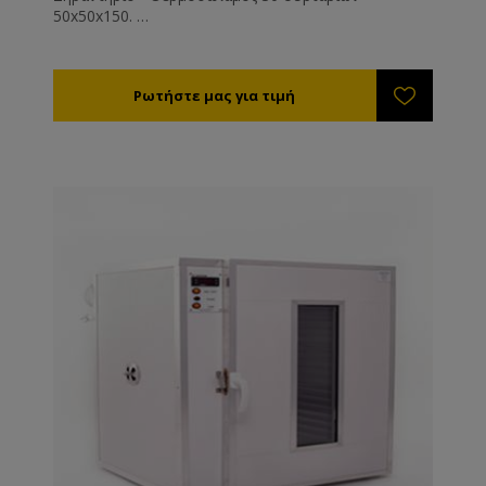
50x50x150.
Ρυθμίστε την θερμοκρασία στους 35-40°C. Η υγρασία
της αποξηραμένης γύρης θα πρέπει είναι 6% (τελείως
ξερή και συντηρείται εκτός ψυγείου) έως 12%
(μαλακή - συντηρείται εντός ψυγείου).
Η διάρκεια ξήρανσης είναι από 8 - 72 ώρες ανάλογα
με την υγρασία, τη θερμοκρασία της γύρης και του
περιβάλλοντος εργασίας του μηχανήματος.