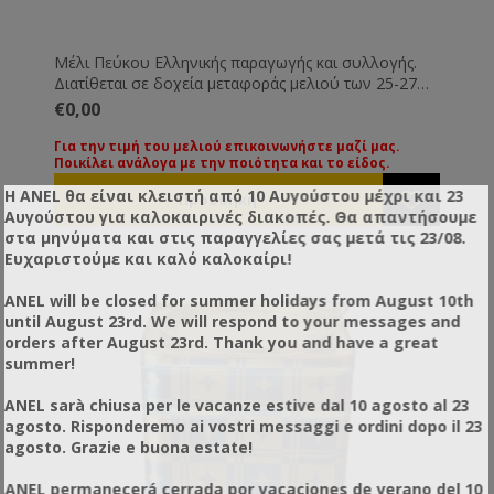
Μέλι Πεύκου Ελληνικής παραγωγής και συλλογής.
Διατίθεται σε δοχεία μεταφοράς μελιού των 25-27
Kg. Όλα τα μέλια συνοδεύονται από τις βασικές
€0,00
εξετάσεις τους. Εάν επιθυμείτε κάποια ειδική εξέταση
μπορεί να γίνει με την ανάλογη επιβάρυνση.
Για την τιμή του μελιού επικοινωνήστε μαζί μας.
Ποικίλει ανάλογα με την ποιότητα και το είδος.
Για την τιμή των διαφόρων ειδών μελιού
παρακαλούμε επικοινωνήστε μαζί μας. Οι τιμές
Η ANEL θα είναι κλειστή από 10 Αυγούστου μέχρι και 23
ποικίλουν ανάλογα με την ποιότητα και το είδος του
Αυγούστου για καλοκαιρινές διακοπές. Θα απαντήσουμε
μελιού.
στα μηνύματα και στις παραγγελίες σας μετά τις 23/08.
Ευχαριστούμε και καλό καλοκαίρι!
ANEL will be closed for summer holidays from August 10th
until August 23rd. We will respond to your messages and
orders after August 23rd. Thank you and have a great
summer!
ANEL sarà chiusa per le vacanze estive dal 10 agosto al 23
agosto. Risponderemo ai vostri messaggi e ordini dopo il 23
agosto. Grazie e buona estate!
ANEL permanecerá cerrada por vacaciones de verano del 10