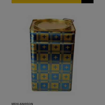
μελιού.
ΜΈΛΙ ΑΝΘΈΩΝ