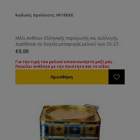
Κωδικός προϊόντος: HF10XXX
Μέλι Ανθέων Ελληνικής παραγωγής και συλλογής.
Διατίθεται σε δοχεία μεταφοράς μελιού των 25-27
Kg. Όλα τα μέλια συνοδεύονται από τις βασικές
€0,00
εξετάσεις τους. Εάν επιθυμείτε κάποια ειδική εξέταση
μπορεί να γίνει με την ανάλογη επιβάρυνση.
Για την τιμή του μελιού επικοινωνήστε μαζί μας.
Ποικίλει ανάλογα με την ποιότητα και το είδος.
Για την τιμή των διαφόρων ειδών μελιού
παρακαλούμε επικοινωνήστε μαζί μας. Οι τιμές
ποικίλουν ανάλογα με την ποιότητα και το είδος του
μελιού.