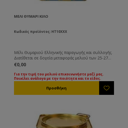
ΜΈΛΙ ΘΥΜΆΡΙ ΚΙΛΟ
Κωδικός προϊόντος: HT10XXX
Μέλι Θυμαριού Ελληνικής παραγωγής και συλλογής.
Διατίθεται σε δοχεία μεταφοράς μελιού των 25-27
Kg. Όλα τα μέλια συνοδεύονται από τις βασικές
€0,00
εξετάσεις τους. Εάν επιθυμείτε κάποια ειδική εξέταση
μπορεί να γίνει με την ανάλογη επιβάρυνση.
Για την τιμή του μελιού επικοινωνήστε μαζί μας.
Ποικίλει ανάλογα με την ποιότητα και το είδος.
Για την τιμή των διαφόρων ειδών μελιού
παρακαλούμε επικοινωνήστε μαζί μας. Οι τιμές
ποικίλουν ανάλογα με την ποιότητα και το είδος του
μελιού.