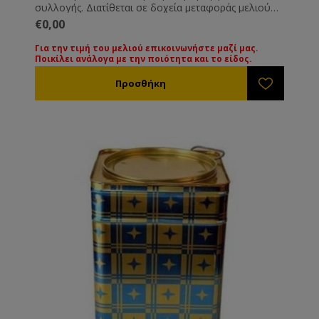
συλλογής. Διατίθεται σε δοχεία μεταφοράς μελιού
των 25-27 Kg. Όλα τα μέλια συνοδεύονται από τις
€0,00
βασικές εξετάσεις τους. Εάν επιθυμείτε κάποια ειδική
εξέταση μπορεί να γίνει με την ανάλογη επιβάρυνση.
Για την τιμή του μελιού επικοινωνήστε μαζί μας.
Ποικίλει ανάλογα με την ποιότητα και το είδος.
Για την τιμή των διαφόρων ειδών μελιού
παρακαλούμε επικοινωνήστε μαζί μας. Οι τιμές
ποικίλουν ανάλογα με την ποιότητα και το είδος του
μελιού.