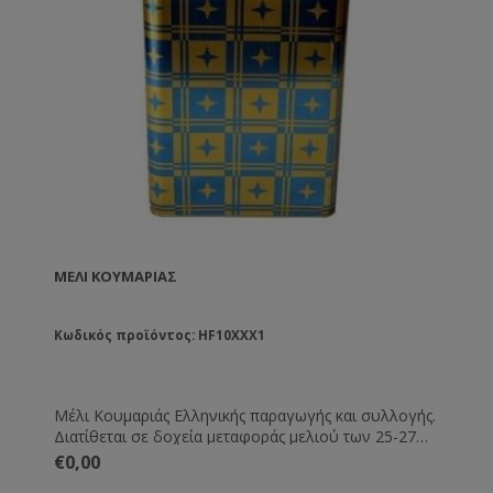
ΜΈΛΙ ΚΟΥΜΑΡΙΆΣ
Κωδικός προϊόντος: HF10XXX1
Μέλι Κουμαριάς Ελληνικής παραγωγής και συλλογής.
Διατίθεται σε δοχεία μεταφοράς μελιού των 25-27
Kg. Όλα τα μέλια συνοδεύονται από τις βασικές
€0,00
εξετάσεις τους. Εάν επιθυμείτε κάποια ειδική εξέταση