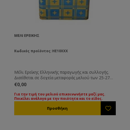
ΜΈΛΙ ΕΡΕΊΚΗΣ
Κωδικός προϊόντος: HE10XXX
Μέλι Ερείκης Ελληνικής παραγωγής και συλλογής.
Διατίθεται σε δοχεία μεταφοράς μελιού των 25-27
Kg. Όλα τα μέλια συνοδεύονται από τις βασικές
€0,00
εξετάσεις τους. Εάν επιθυμείτε κάποια ειδική εξέταση
μπορεί να γίνει με την ανάλογη επιβάρυνση.
Για την τιμή του μελιού επικοινωνήστε μαζί μας.
Ποικίλει ανάλογα με την ποιότητα και το είδος.
Για την τιμή των διαφόρων ειδών μελιού
παρακαλούμε επικοινωνήστε μαζί μας. Οι τιμές
ποικίλουν ανάλογα με την ποιότητα και το είδος του
μελιού.