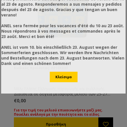
al 23 de agosto. Responderemos a sus mensajes y pedidos
después del 23 de agosto. Gracias y que tengan un buen
verano!
ANEL sera fermée pour les vacances d'été du 10 au 23 août.
Nous répondrons à vos messages et commandes après le
23 août. Merci et bon été!
ANEL ist vom 10. bis einschließlich 23. August wegen der
Sommerferien geschlossen. Wir werden Ihre Nachrichten
ΜΈΛΙ ΕΛΆΤΗΣ
und Bestellungen nach dem 23. August beantworten. Vielen
Dank und einen schönen Sommer!
Κωδικός προϊόντος: HP10XXXF
Μέλι Ελάτης Ελληνικής παραγωγής και συλλογής.
Διατίθεται σε δοχεία μεταφοράς μελιού των 25-27
Kg. Όλα τα μέλια συνοδεύονται από τις βασικές
€0,00
εξετάσεις τους. Εάν επιθυμείτε κάποια ειδική εξέταση
μπορεί να γίνει με την ανάλογη επιβάρυνση.
Για την τιμή του μελιού επικοινωνήστε μαζί μας.
Ποικίλει ανάλογα με την ποιότητα και το είδος.
Για την τιμή των διαφόρων ειδών μελιού
παρακαλούμε επικοινωνήστε μαζί μας. Οι τιμές
ποικίλουν ανάλογα με την ποιότητα και το είδος του