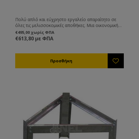
Πολύ απλό και εύχρηστο εργαλείο απαραίτητο σε
όλες τις μελισσοκομικές αποθήκες. Μια οικονομική
λύση η οποία σας βγάζει εύκολα από τη δύσκολη
€495,00 χωρίς ΦΠΑ
θέση της κρυστάλλωσης του μελιού μέσα στα δοχεία
€613,80 με ΦΠΑ
αποθήκευσης.