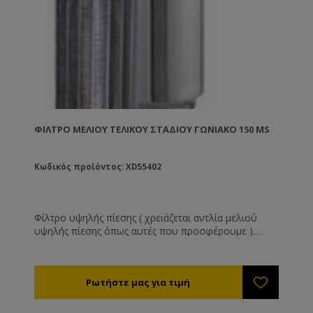
ΦΊΛΤΡΟ ΜΕΛΙΟΎ ΤΕΛΙΚΟΎ ΣΤΑΔΊΟΥ ΓΩΝΙΑΚΌ 150 MS
Κωδικός προϊόντος: XD55402
Φίλτρο υψηλής πίεσης ( χρειάζεται αντλία μελιού
υψηλής πίεσης όπως αυτές που προσφέρουμε ).
Κατασκευασμένο εξ' ολοκλήρου από ανοξείδωτο
χάλυβα αυτό το φίλτρο έχει απεριόριστη διάρκεια
ζωής. Αποτελείται από: Το εξωτερικό ΙΝΟΧ
κουβούκλιο. Το αφαιρούμενο φίλτρο. Την τάπα
ασφάλιση με το περικόχλιό της. Το μέλι μπαίνει μέσα
στο φίλτρο και βγαίνει εσωτερικά από τα πλευρικά