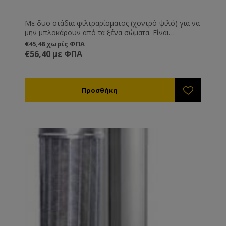
Με δυο στάδια φιλτραρίσματος (χοντρό-ψιλό) για να
μην μπλοκάρουν από τα ξένα σώματα. Είναι
εξοπλισμένα με μεταβλητούς βραχίονες στήριξης για
€45,48 χωρίς ΦΠΑ
να ταιριάζουν πάνω στα δοχεία μελιού.
€56,40 με ΦΠΑ