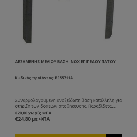
ΔΕΞΑΜΕΝΉΣ ΜΕΛΙΟΎ ΒΆΣΗ ΙΝΟΧ ΕΠΊΠΕΔΟΥ ΠΆΤΟΥ
Κωδικός προϊόντος: BF55711A
Συναρμολογούμενη ανοξείδωτη βάση κατάλληλη για
στήριξη των δοχείων αποθήκευσης. Παραδίδεται
ασυναρμολόγητη. Αν την επιθυμείτε
€20,00 χωρίς ΦΠΑ
συναρμολογημένη ενημερώστε μας.
€24,80 με ΦΠΑ