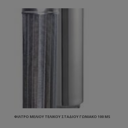
πλευρικά τοιχώματα όπου ωθείται καθαρό προς την
έξοδο.
ΦΊΛΤΡΟ ΜΕΛΙΟΎ ΤΕΛΙΚΟΎ ΣΤΑΔΊΟΥ ΓΩΝΙΑΚΌ 100 MS