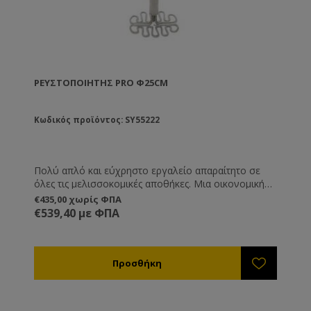
ΡΕΥΣΤΟΠΟΙΗΤΉΣ PRO Φ25CM
Κωδικός προϊόντος: SY55222
Πολύ απλό και εύχρηστο εργαλείο απαραίτητο σε
όλες τις μελισσοκομικές αποθήκες. Μια οικονομική
λύση η οποία σας βγάζει εύκολα από τη δύσκολη
€435,00 χωρίς ΦΠΑ
θέση της κρυστάλλωσης του μελιού μέσα στα δοχεία
€539,40 με ΦΠΑ
αποθήκευσης.