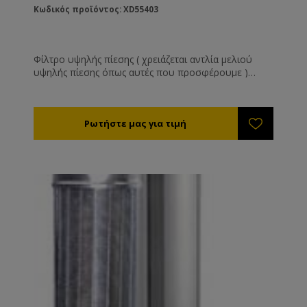
Κωδικός προϊόντος: XD55403
Φίλτρο υψηλής πίεσης ( χρειάζεται αντλία μελιού
υψηλής πίεσης όπως αυτές που προσφέρουμε )
Κατασκευασμένο εξολοκλήρου από ανοξείδωτο
χάλυβα αυτό το φίλτρο έχει απεριόριστη διάρκεια
ζωής. Αποτελείτε από : Το εξωτερικό ΙΝΟΧ
κουβούκλιο Το αφαιρούμενο φίλτρο Την τάπα
ασφάλιση με το περικόχλιο της Το μέλι μπαίνει μέσα
στο φίλτρο και βγαίνει εσωτερικά από τα πλευρικά
τοιχώματα όπου ωθείτε καθαρό προς την έξοδο