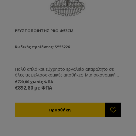
ΡΕΥΣΤΟΠΟΙΗΤΉΣ PRO Φ53CM
Κωδικός προϊόντος: SY55226
Πολύ απλό και εύχρηστο εργαλείο απαραίτητο σε
όλες τις μελισσοκομικές αποθήκες. Μια οικονομική
λύση η οποία σας βγάζει εύκολα από τη δύσκολη
€720,00 χωρίς ΦΠΑ
θέση της κρυστάλλωσης του μελιού μέσα στα δοχεία
€892,80 με ΦΠΑ
αποθήκευσης.