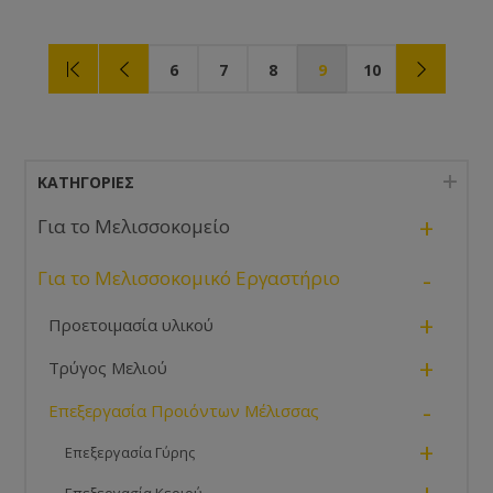
τοιχώματα όπου ωθείται καθαρό προς την έξοδο.
6
7
8
9
10
ΚΑΤΗΓΟΡΊΕΣ
+
Για το Μελισσοκομείο
-
Για το Μελισσοκομικό Εργαστήριο
+
Προετοιμασία υλικού
+
Τρύγος Μελιού
-
Επεξεργασία Προιόντων Μέλισσας
+
Επεξεργασία Γύρης
Επεξεργασία Κεριού