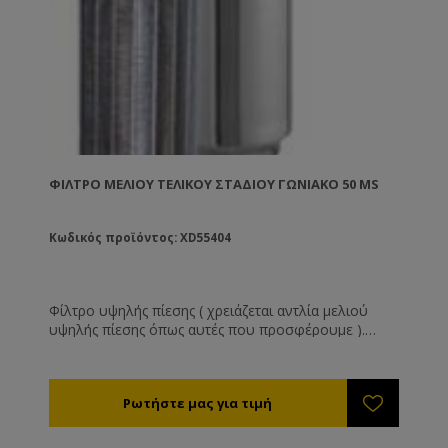
ΦΊΛΤΡΟ ΜΕΛΙΟΎ ΤΕΛΙΚΟΎ ΣΤΑΔΊΟΥ ΓΩΝΙΑΚΌ 50 MS
Κωδικός προϊόντος: XD55404
Φίλτρο υψηλής πίεσης ( χρειάζεται αντλία μελιού
υψηλής πίεσης όπως αυτές που προσφέρουμε ).
Κατασκευασμένο εξ' ολοκλήρου από ανοξείδωτο
χάλυβα αυτό το φίλτρο έχει απεριόριστη διάρκεια
ζωής. Αποτελείται από: Το εξωτερικό ΙΝΟΧ
κουβούκλιο. Το αφαιρούμενο φίλτρο. Την τάπα
ασφάλισης με το περικόχλιό της. Το μέλι μπαίνει
μέσα στο φίλτρο και βγαίνει εσωτερικά από τα