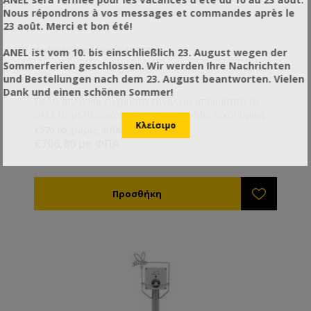
Nous répondrons à vos messages et commandes après le
ΡΕΥΣΤΟΠΟΙΗΤΉΣ PRO Φ33CM
23 août. Merci et bon été!
Κωδικός προϊόντος: SY55224
ANEL ist vom 10. bis einschließlich 23. August wegen der
Sommerferien geschlossen. Wir werden Ihre Nachrichten
und Bestellungen nach dem 23. August beantworten. Vielen
Dank und einen schönen Sommer!
Πολύ απλό και εύχρηστο εργαλείο απαραίτητο σε
όλες τις μελισσοκομικές αποθήκες. Μια οικονομική
λύση η οποία σας βγάζει εύκολα από τη δύσκολη
€570,00 χωρίς ΦΠΑ
θέση της κρυστάλλωσης του μελιού μέσα στα δοχεία
€706,80 με ΦΠΑ
αποθήκευσης.