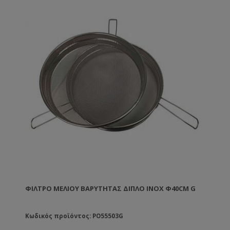
ΦΊΛΤΡΟ ΜΕΛΙΟΎ ΒΑΡΎΤΗΤΑΣ ΔΙΠΛΌ ΙΝΟΧ Φ40CM G
Κωδικός προϊόντος: PO55503G