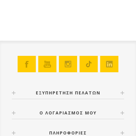
υπερδιπλάσιο χώρο συλλογής γύρης • Μεγαλύτερη σανίδα
πτήσης στο σκαφάκι • Μεγαλύτερο σκέπαστρο βροχής •
Καλύτερο κούμπωμα συρταριού για να μη μετακινείται με
τον αέρα ή από τα ζωύφια και άλλα ζώα (πχ ποντίκια) ΚΑΙ
ΕΠΙΠΛΕΟΝ… Διαθέτει τον καταπληκτικά απλό τρόπο
εφαρμογής του στην κυψέλη ANEL-PCCLIP. Διαθέτει δύο
πύρους δεξιά κι αριστερά που απλά τους σπρώχνετε στην
είσοδο της κυψέλης. Όλος ο γυρεοσυλλέκτης στηρίζετε σε
αυτά τα σημεία. Είμαστε βέβαιοι πως θα αγαπήσετε το ΝΕΟ
γυρεοσυλλέκτη ANEL BIG GUY όπως αγαπήσατε και τον
παλιό.
ΕΞΥΠΗΡΕΤΗΣΗ ΠΕΛΑΤΩΝ
Ο ΛΟΓΑΡΙΑΣΜΟΣ ΜΟΥ
ΠΛΗΡΟΦΟΡΙΕΣ