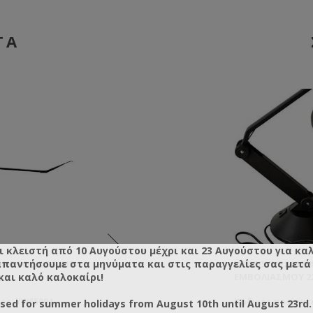
ΤΑ
ι κλειστή από 10 Αυγούστου μέχρι και 23 Αυγούστου για κα
απαντήσουμε στα μηνύματα και στις παραγγελίες σας μετά τ
ΑΝΟΞΕΊΔΩΤΟ ΜΕ
ΕΜΒΟΛΙΑΣΤΉΡΙ PRO ΔΕΞΙΌΧΕΙΡΑ
ΜΕΓΕΘΥΝΤΙΚΌΣ 
ΚΟΥΤΑΛ
και καλό καλοκαίρι!
SWIENTY
ΕΜΒΟΛΙΑΣΜΟΎ 2
ΠΟΛΤΟΎ
ος: YW65004
Κωδικός προϊόντος: SY6500R
Κωδικός προϊόντο
Κωδικός
osed for summer holidays from August 10th until August 23rd.