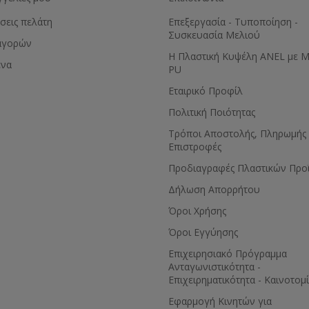
Κατασκευασμένος από
πλαστικό κατάλληλο για
σεις πελάτη
Επεξεργασία - Τυποποίηση -
τρόφιμα.
Συσκευασία Μελιού
αγορών
Η Πλαστική Κυψέλη ANEL με 
ένα
PU
Εταιρικό Προφίλ
Πολιτική Ποιότητας
Τρόποι Αποστολής, Πληρωμής 
Επιστροφές
Προδιαγραφές Πλαστικών Προ
Δήλωση Απορρήτου
Όροι Χρήσης
Όροι Εγγύησης
Eπιχειρησιακό Πρόγραμμα
Ανταγωνιστικότητα -
Επιχειρηματικότητα - Καινοτομ
Εφαρμογή Κινητών για