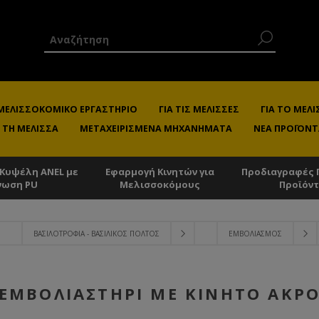
 ΜΕΛΙΣΣΟΚΟΜΙΚΌ ΕΡΓΑΣΤΉΡΙΟ
ΓΙΑ ΤΙΣ ΜΈΛΙΣΣΕΣ
ΓΙΑ ΤΟ ΜΕ
 ΤΗ ΜΈΛΙΣΣΑ
ΜΕΤΑΧΕΙΡΙΣΜΈΝΑ ΜΗΧΑΝΉΜΑΤΑ
ΝΈΑ ΠΡΟΪΌΝΤ
 Κυψέλη ANEL με
Εφαρμογή Κινητών για
Προδιαγραφές 
νωση PU
Μελισσοκόμους
Προϊόν
ΒΑΣΙΛΟΤΡΟΦΊΑ - ΒΑΣΙΛΙΚΌΣ ΠΟΛΤΌΣ
ΕΜΒΟΛΙΑΣΜΌΣ
ΕΜΒΟΛΙΑΣΤΉΡΙ ΜΕ ΚΙΝΗΤΌ ΆΚΡ