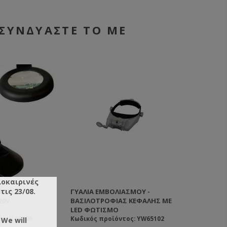
ΣΥΝΔΥΑΣΤΕ ΤΟ ΜΕ
λοκαιρινές
ις 23/08.
ΦΑΚΌΣ
ΆΚΙ ΕΞΑΓΩΓΉΣ ΒΑΣΙΛΙΚΟΎ
ΓΥΑΛΙΆ ΕΜΒΟΛΙΑΣΜΟΎ -
ΕΜΒΟΛΙΑΣΤΉΡΙ ΑΝΟΞΕΊΔΩΤΟ
20V
 PREMIUM
ΒΑΣΙΛΟΤΡΟΦΊΑΣ ΚΕΦΑΛΉΣ ΜΕ
LED ΦΩΤΙΣΜΌ
ς: JL65100
 προϊόντος: YW65451
Κωδικός προϊόντος: YW65102
Κωδικός προϊόντος: SY65003
 We will