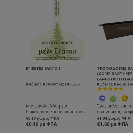
ΕΤΙΚΈΤΕΣ ΈΛΑΤΟ 1
ΤΡΟΦΟΔΌΤΗΣ ΠΛΑ
(ΧΩΡΙΣ ΠΛΩΤΗΡΕΣ)
LANGSTROTH DAD
Κωδικός προϊόντος: EA56206
Κωδικός προϊόντος
Μια εύκολη λύση για
Ένας απλός και π
διακόσμηση και σήμανση του
οικονομικός τροφοδότης
βάζου σας. Μπορείτε να τις
πλαισίου. Στις εσω
€0,13 χωρίς ΦΠΑ
€1,34 χωρίς ΦΠΑ
παραγγείλετε και με τα στοιχεία
μεριές έχει διαμ
€0,16 με ΦΠΑ
€1,66 με ΦΠΑ
σας εκτυπωμένα, καθώς και
σκαλοπάτια, αλλά 