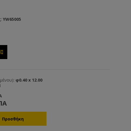
:
YW65005
ιμένου):
φ0.40 x 12.00
1
Α
ΠΑ