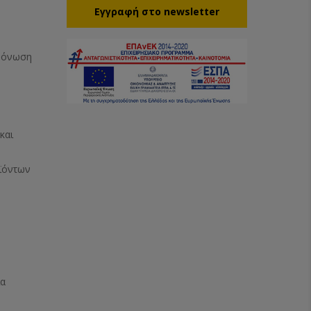
Eγγραφή στο newsletter
Μόνωση
και
ϊόντων
ία