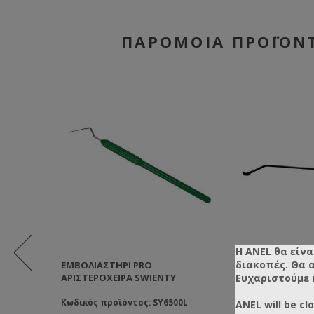
ΠΑΡΌΜΟΙΑ ΠΡΟΪΌΝ
Η ANEL θα είνα
διακοπές. Θα 
ΣΙΛΙΚΟΎ
ΕΜΒΟΛΙΑΣΤΉΡΙ PRO
ΕΜΒΟΛΙΑΣΤΉΡΙ 
ΑΡΙΣΤΕΡΌΧΕΙΡΑ SWIENTY
Ευχαριστούμε 
ΚΟΥΤΑΛΆΚΙ
450
Κωδικός προϊόντος: SY6500L
Κωδικός προϊόντ
ANEL will be cl