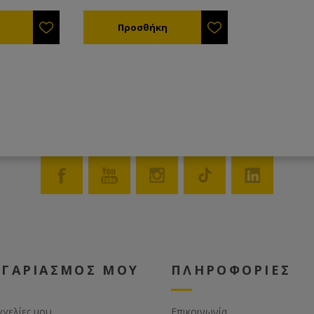
 κομμάτια
του τιμήθηκε με το Silver Award
ς ή ένα
από την APIMONDIA. Ο
αποφύγετε
μοναδικός τροφοδότης που
ό των
γεμίζει από κάτω προς τα πάνω
χωρίς να ενοχληθεί το σμήνος
πρέπει πρώτα
και χωρίς να απομακρυνθεί από
λισσες που
τη θέση του για το γέμισμα. Οι
πλαστικοί του πλωτήρες, ειδικά
ν
μελετημένοι, προφυλάσσουν
ατά το
τις μέλισσες από το πνίξιμο. Τα
υασμένος από
τοιχώματά του με ειδικό
λο για
φινίρισμα βοηθούν τις
μέλισσες να ανεβοκατεβαίνουν
με ασφάλεια. Ιδανικός για
τροφοδοσία σε μελίσσια που
εφαρμόζεται βασιλοτροφία.
Παρέχει πλήρη ασφάλεια από
λεηλασία. Τοποθετείται και σε
ξύλινη και σε πλαστική κυψέλη.
TIP :Το χειμώνα μπορείτε να
ΟΓΑΡΙΑΣΜΟΣ ΜΟΥ
ΠΛΗΡΟΦΟΡΙΕΣ
τον χρησιμοποιήσετε για να
περιορίσετε το χώρο στις
μέλισσες και να μονώσετε το
σμήνος από το πλάι.
γγελίες μου
Επικοινωνία