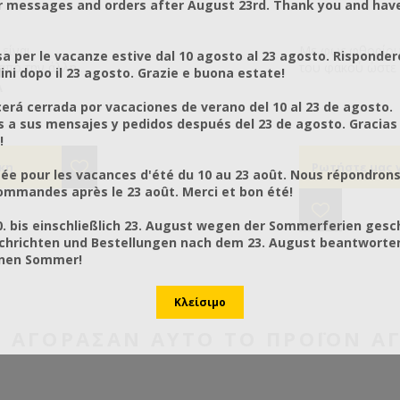
r messages and orders after August 23rd. Thank you and hav
 είναι
Επαγγελματικό εμβολιαστήρι με
Με φως φθορίου 
Κουταλά
a per le vacanze estive dal 10 agosto al 23 agosto. Risponder
 από την άλλη
ανατομική μεταλλική λαβή η
του φακού ώστε 
Πολτού
ni dopo il 23 agosto. Grazie e buona estate!
ένο για να
οποία δίνει σταθερότητα στο
καλύτερα στον π
Α
€65,00 χωρίς ΦΠΑ
€3,00 χ
α πριν την
πιάσιμο διευκολύνοντας τις
Ιδανικό για εμβο
€80,60 με ΦΠΑ
€3,72 
rá cerrada por vacaciones de verano del 10 al 23 de agosto.
κού πολτού.
γρήγορες κινήσεις χωρίς να
a sus mensajes y pedidos después del 23 de agosto. Gracias
περιστρέφεται. Διατίθεται και σε
!
μοντέλο αριστερόχειρων.
ée pour les vacances d'été du 10 au 23 août. Nous répondrons
mmandes après le 23 août. Merci et bon été!
0. bis einschließlich 23. August wegen der Sommerferien gesc
chrichten und Bestellungen nach dem 23. August beantworten
önen Sommer!
Υ ΑΓΌΡΑΣΑΝ ΑΥΤΌ ΤΟ ΠΡΟΪΌΝ Α