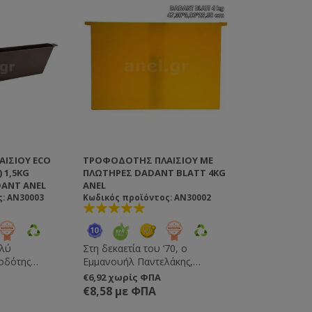
ΙΣΊΟΥ ECO
ΤΡΟΦΟΔΌΤΗΣ ΠΛΑΙΣΊΟΥ ΜΕ
 1,5KG
ΠΛΩΤΉΡΕΣ DADANT BLATT 4KG
ANT ANEL
ANEL
: AN30003
Κωδικός προϊόντος: AN30002
ολύ
Στη δεκαετία του ‘70, ο
Εμμανουήλ Παντελάκης,
τερικές
ιδρυτής της ANEL, σχεδίασε και
€6,92 χωρίς ΦΠΑ
ορφωμένα
έχτισε αυτό τον επαναστατικό
€8,58 με ΦΠΑ
συνίσταται
τύπο τροφοδότη. Η εφεύρεσή