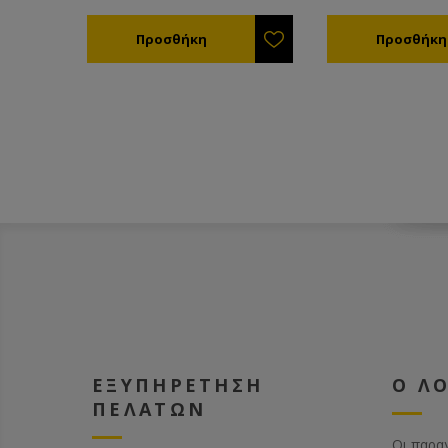
ημερομηνία παραγωγής, λήξης
να χρησιμοποιείτε
και καθαρό βάρος.
ξύλου ως πλωτήρε
πλέγμα ώστε να 
τελείως τον πνιγμ
μελισσών . Για να τον
ξαναγεμίσετε θα 
να τινάξετε τις μέ
βρίσκονται μέσα. Με εσωτερικά
νεύρα ώστε να μη
παραμορφώνεται κ
γέμισμα. Κατασκε
πλαστικό κατάλλη
τρόφιμα.
ΕΞΥΠΗΡΕΤΗΣΗ
Ο Λ
ΠΕΛΑΤΩΝ
Οι παρα