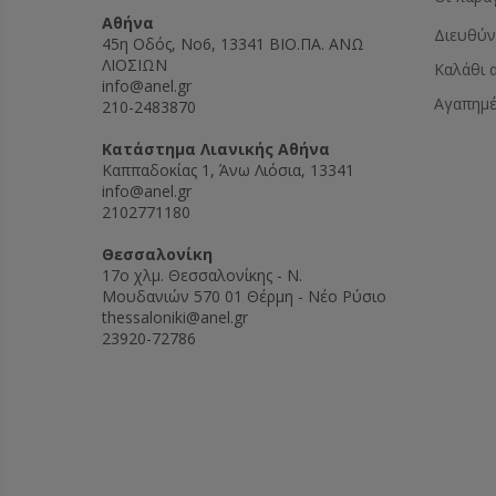
Αθήνα
Διευθύν
45η Οδός, Νο6, 13341 ΒΙΟ.ΠΑ. ΑΝΩ
ΛΙΟΣΙΩΝ
Καλάθι 
info@anel.gr
Αγαπημ
210-2483870
Kατάστημα Λιανικής Αθήνα
Καππαδοκίας 1, Άνω Λιόσια, 13341
info@anel.gr
2102771180
Θεσσαλονίκη
17ο χλμ. Θεσσαλονίκης - Ν.
Μουδανιών 570 01 Θέρμη - Νέο Ρύσιο
thessaloniki@anel.gr
23920-72786