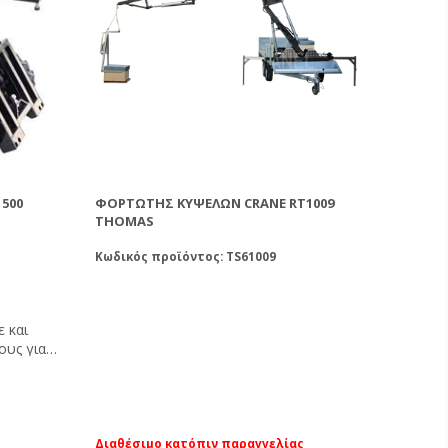
500
ΦΟΡΤΩΤΉΣ ΚΥΨΕΛΏΝ CRANE RT1009
THOMAS
Κωδικός προϊόντος: TS61009
 και
ους για
λικτο και
api 500
ει και να
βαρέλια
ρθεί με
Διαθέσιμο κατόπιν παραγγελίας