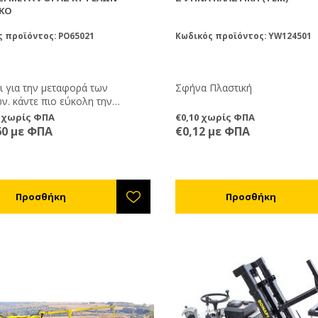
ΙΚΌ
 προϊόντος: PO65021
Κωδικός προϊόντος: YW124501
ι για την μεταφορά των
Σφήνα Πλαστική
ν. κάντε πιο εύκολη την
ρά κυψελών σας χωρίς βάρος.
0 χωρίς ΦΠΑ
€0,10 χωρίς ΦΠΑ
60 με ΦΠΑ
€0,12 με ΦΠΑ