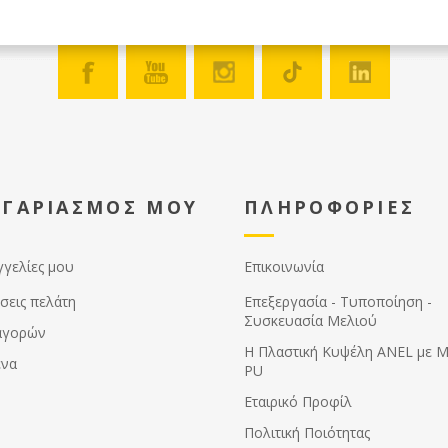
ίσιο το οποίο βρίσκεται
ά από το πλαίσιο χειρισμού και
διαίτερα εύκολο στο χειρισμό. Τα
ια ανύψωσης ρυθμίζονται σε
ι πλάτος έτσι ώστε να
ετούν κατάλληλα ανάλογα με
όπο που θέλετε να σηκώνετε τις
ς.
ΟΓΑΡΙΑΣΜΟΣ ΜΟΥ
ΠΛΗΡΟΦΟΡΙΕΣ
γγελίες μου
Επικοινωνία
σεις πελάτη
Επεξεργασία - Τυποποίηση -
Συσκευασία Μελιού
αγορών
Η Πλαστική Κυψέλη ANEL με 
ένα
PU
Εταιρικό Προφίλ
Πολιτική Ποιότητας