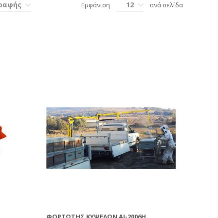
γραφής
12
Εμφάνιση
ανά σελίδα
ΦΟΡΤΩΤΉΣ ΚΥΨΕΛΏΝ AJ-2006H