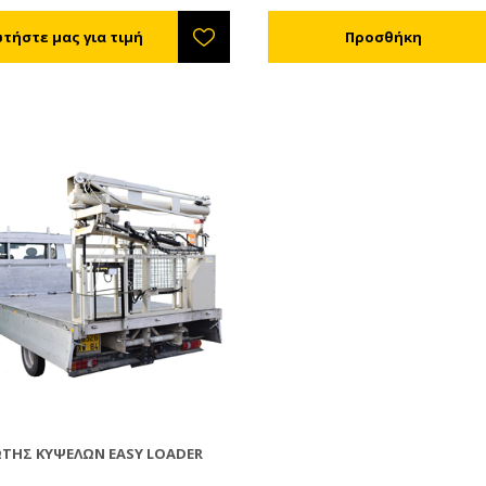
Pick-Up. Εύχρηστο και πολύ σ
μπορεί να χρησιμοποιηθεί στι
αποθήκες σας καθώς και στο
μελισσοκομείο σας. Ιδανικό γι
φορτία, το Bonapi 500 μπορεί
χειριστεί βάρος έως 500 κιλά.
βάρος είναι σχεδόν αμετάβλη
περίπου 600 κιλά, το πλάτος 
στα 1,20 μ. αλλά το μήκος αυξ
1,80 μ. σε 2,15 μ. Διακρίνεται για το
χαμηλό κέντρο βάρους, τους
ανεξάρτητους πίσω τροχούς π
προσδίδουν μεγάλη σταθερότη
πρόσφυση σε κάθε τύπο εδάφ
ΤΉΣ ΚΥΨΕΛΏΝ EASY LOADER