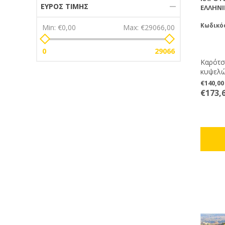
ΕΎΡΟΣ ΤΙΜΉΣ
ΕΛΛΗΝ
Κωδικός
Min:
€0,00
Max:
€29066,00
0
29066
Καρότσ
κυψελώ
μεταφο
€140,0
€173,