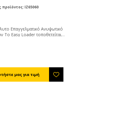
 προϊόντος: IZ65060
λυτο Επαγγελματικό Ανυψωτικό
ν Το Easy Loader τοποθετείται
ιοδήποτε φορτηγό ή σε
α. Λειτουργεί με τη μπαταρία
τοκινήτου. Καταλαμβάνει μόνο
της καρότσας, ενώ το ύψος του
ν κίνηση είναι 1,45 μ. και το
υ είναι μόνο 240 κιλά. Χάρη
ωτοποριακό αυτόματο σύστημα
τίωσης μπορεί να λειτουργήσει
ιοδήποτε έδαφος χωρίς να
ται να καταβάλετε εσείς ιδιαίτερη
θεια. Η δυνατότητα ανύψωσης
τα 125 κιλά και μπορεί να
 ταυτόχρονα 2 κυψέλες. Η
η του φορτίου γίνεται με
ικό φορέα σχεδιασμένο και
ευασμένο για μακρά και συνεχή
 Η κίνηση πάνω κάτω γίνεται από