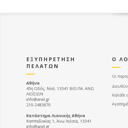
ένα πλα
μπροστ
είναι ι
πιρούν
ύψος κα
εξυπηρ
τον τρ
κυψέλε
ΕΞΥΠΗΡΕΤΗΣΗ
Ο Λ
ΠΕΛΑΤΩΝ
Οι παρα
Αθήνα
Διευθύν
45η Οδός, Νο6, 13341 ΒΙΟ.ΠΑ. ΑΝΩ
ΛΙΟΣΙΩΝ
Καλάθι 
info@anel.gr
Αγαπημ
210-2483870
Kατάστημα Λιανικής Αθήνα
Καππαδοκίας 1, Άνω Λιόσια, 13341
info@anel.gr