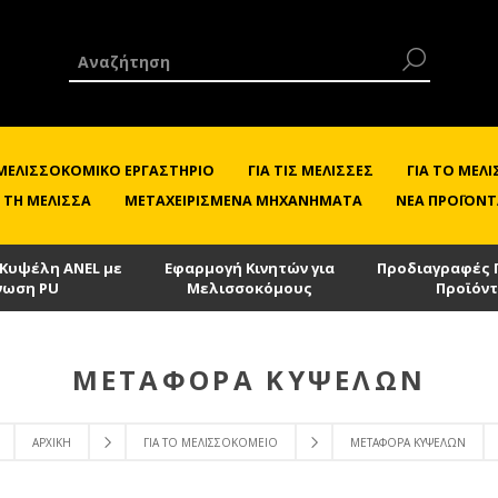
 ΜΕΛΙΣΣΟΚΟΜΙΚΌ ΕΡΓΑΣΤΉΡΙΟ
ΓΙΑ ΤΙΣ ΜΈΛΙΣΣΕΣ
ΓΙΑ ΤΟ ΜΕ
 ΤΗ ΜΈΛΙΣΣΑ
ΜΕΤΑΧΕΙΡΙΣΜΈΝΑ ΜΗΧΑΝΉΜΑΤΑ
ΝΈΑ ΠΡΟΪΌΝΤ
 Κυψέλη ANEL με
Εφαρμογή Κινητών για
Προδιαγραφές 
νωση PU
Μελισσοκόμους
Προϊόν
ΜΕΤΑΦΟΡΆ ΚΥΨΕΛΏΝ
ΑΡΧΙΚΉ
ΓΙΑ ΤΟ ΜΕΛΙΣΣΟΚΟΜΕΊΟ
ΜΕΤΑΦΟΡΆ ΚΥΨΕΛΏΝ