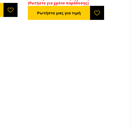
(Ρωτήστε για χρόνο παράδοσης)
ταθερό,
ς
α βαριά
 να
 Το κενό
το στα
παραμένει
άνεται από
ου του
τα και
ους.