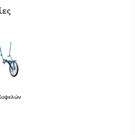
ίες
 Κυψελών