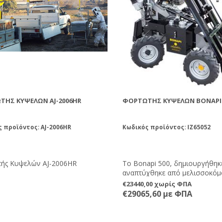
ΤΉΣ ΚΥΨΕΛΏΝ AJ-2006HR
ΦΟΡΤΩΤΉΣ ΚΥΨΕΛΏΝ BONAPI 
 προϊόντος: AJ-2006HR
Κωδικός προϊόντος: IZ65052
ής Κυψελών AJ-2006HR
Το Bonapi 500, δημιουργήθηκε
αναπτύχθηκε από μελισσοκόμ
μελισσοκόμους. Αξιόπιστο, ευέ
€23440,00 χωρίς ΦΠΑ
εύκολο στην οδήγηση, το Bon
€29065,60 με ΦΠΑ
έχει σχεδιαστεί για να μεταφέρ
σηκώνει κυψέλες μελισσών ή 
μελιού, ενώ μπορεί να μεταφε