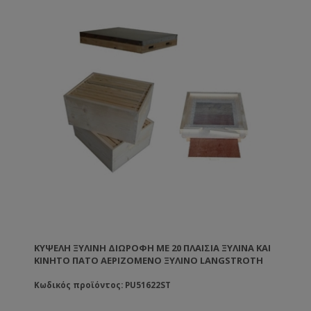
ΚΥΨΈΛΗ ΞΎΛΙΝΗ ΔΙΏΡΟΦΗ ΜΕ 20 ΠΛΑΊΣΙΑ ΞΥΛΙΝΑ ΚΑΙ
ΚΙΝΗΤΌ ΠΆΤΟ ΑΕΡΙΖΌΜΕΝΟ ΞΎΛΙΝΟ LANGSTROTH
Κωδικός προϊόντος: PU51622ST