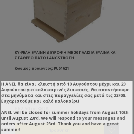
ΚΥΨΈΛΗ ΞΎΛΙΝΗ ΔΙΏΡΟΦΗ ΜΕ 20 ΠΛΑΊΣΙΑ ΞΥΛΙΝΑ ΚΑΙ
ΣΤΑΘΕΡΌ ΠΆΤΟ LANGSTROTH
Κωδικός προϊόντος: PU51621
Η ANEL θα είναι κλειστή από 10 Αυγούστου μέχρι και 23
Αυγούστου για καλοκαιρινές διακοπές. Θα απαντήσουμε
Κυψέλη ξύλινη διώροφη με 20 πλαίσια ξύλινα
στα μηνύματα και στις παραγγελίες σας μετά τις 23/08.
ασυρμάτωτα και σταθερό πάτο Lng.
Ευχαριστούμε και καλό καλοκαίρι!
€50,40 χωρίς ΦΠΑ
€62,50 με ΦΠΑ
ANEL will be closed for summer holidays from August 10th
until August 23rd. We will respond to your messages and
orders after August 23rd. Thank you and have a great
summer!