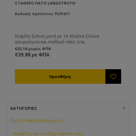
ΣΤΑΘΕΡΌ ΠΆΤΟ LANGSTROTH
Κωδικός προϊόντος: PU51611
Κυψέλη ξύλινη μονή με 10 πλαίσια ξύλινα
ασυρμάτωτα και σταθερό πάτο Lng.
€32,16 χωρίς ΦΠΑ
€39,88 με ΦΠΑ
ΚΑΤΗΓΟΡΊΕΣ
-
Για το Μελισσοκομείο
-
Κυψέλες και τα Εξαρτήματα τους