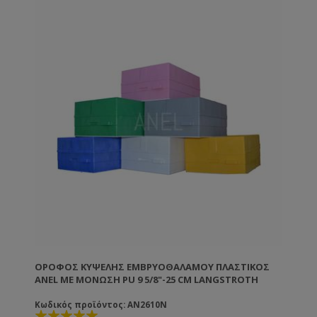
ακέρωτα. Εάν θέλετε να κερώσετε εσείς τα πλαίσια
μπορείτε ή να τα εμβαπτίσετε σε λιωμένο κερί
θερμοκρασίας 60-70ºC ή να τα κερώσετε με τη
βοήθεια ενός ρολού το οποίο βουτάτε μέσα στο
λιωμένο κερί. TIP: Τα πλαίσια ANEL απολυμαίνονται
σε διάλυμα καυστικής ποτάσας 5% σε θερμοκρασία
80ºC.
ΌΡΟΦΟΣ ΚΥΨΈΛΗΣ ΕΜΒΡΥΟΘΑΛΆΜΟΥ ΠΛΑΣΤΙΚΌΣ
ANEL ΜΕ ΜΌΝΩΣΗ PU 9 5/8"-25 CM LANGSTROTH
Κωδικός προϊόντος: AN2610N