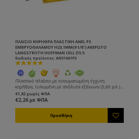
ΠΛΑΊΣΙΟ ΚΗΡΉΘΡΑ ΠΛΑΣΤΙΚΉ ANEL PS
ΕΜΒΡΥΟΘΑΛΆΜΟΥ H23,1MM(9 1/8'') ΑΚΈΡΩΤΟ
LANGSTROTH HOFFMAN CELL D5.5
Κωδικός προϊόντος: AN51661PS
Πλαστικό πλαίσιο με ενσωματωμένη έγχυτη
κηρήθρα, τυπωμένη με απόλυτα εξάγωνα (5,60 χιλ.).
Δεν χρειάζονται πέρασμα πιρτσινιών, σύρματος και
€1,82 χωρίς ΦΠΑ
κηρήθρας. Δεν τα πιάνει κηρόσκορος. Δεν
€2,26 με ΦΠΑ
ξεκαρφώνουν, δεν χαλαρώνουν και δεν κρεμάνε.
Στον μελιτοεξαγωγέα μπορείτε να χρησιμοποιήσετε
μεγαλύτερες ταχύτητες χωρίς να καταστρέφεται το
πλαίσιο ή η κηρήθρα. Ιδιαίτερα χρήσιμο για σφιχτά
μέλια όπως το έλατο και η βανίλια Μαινάλου. Όλα τα
πλαστικά πλαίσια ANEL διατίθενται επικερωμένα ή