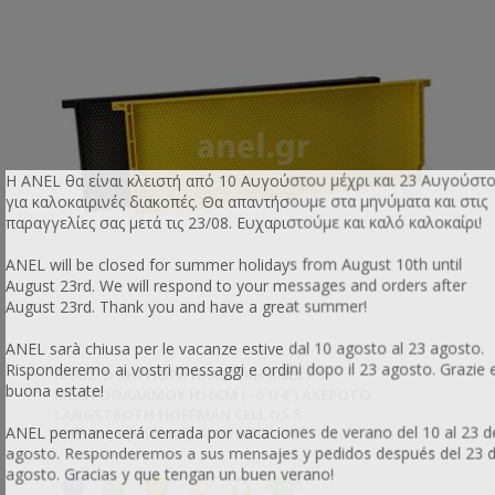
Η ANEL θα είναι κλειστή από 10 Αυγούστου μέχρι και 23 Αυγούστ
για καλοκαιρινές διακοπές. Θα απαντήσουμε στα μηνύματα και στις
παραγγελίες σας μετά τις 23/08. Ευχαριστούμε και καλό καλοκαίρι!
ANEL will be closed for summer holidays from August 10th until
August 23rd. We will respond to your messages and orders after
August 23rd. Thank you and have a great summer!
ANEL sarà chiusa per le vacanze estive dal 10 agosto al 23 agosto.
Risponderemo ai vostri messaggi e ordini dopo il 23 agosto. Grazie 
ΠΛΑΊΣΙΟ ΚΗΡΉΘΡΑ ΠΛΑΣΤΙΚΉ ANEL PS
buona estate!
ΜΕΛΙΤΟΘΑΛΆΜΟΥ H16CM (~6 1/4'') ΑΚΈΡΩΤΟ
LANGSTROTH HOFFMAN CELL D5.5
ANEL permanecerá cerrada por vacaciones de verano del 10 al 23 d
Κωδικός προϊόντος: AN51662PS
agosto. Responderemos a sus mensajes y pedidos después del 23 
agosto. Gracias y que tengan un buen verano!