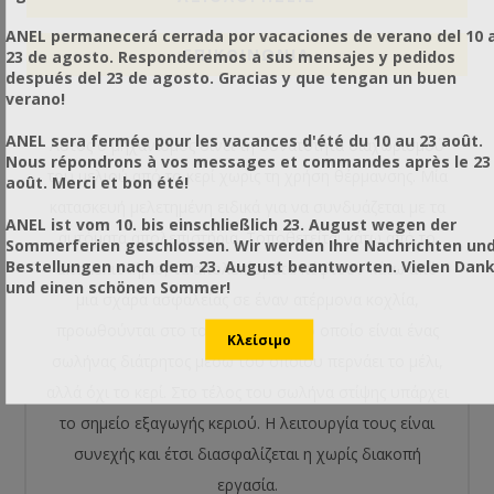
ANEL permanecerá cerrada por vacaciones de verano del 10 a
ΕΠΙΚΟΙΝΩΝΙΑ
23 de agosto. Responderemos a sus mensajes y pedidos
después del 23 de agosto. Gracias y que tengan un buen
verano!
ANEL sera fermée pour les vacances d'été du 10 au 23 août.
Αυτός ο μηχανισμός δίνει τη δυνατότητα διαχωρισμού
Nous répondrons à vos messages et commandes après le 23
του μελιού από το κερί χωρίς τη χρήση θέρμανσης. Μία
août. Merci et bon été!
κατασκευή μελετημένη ειδικά για να συνδυάζεται με τα
ANEL ist vom 10. bis einschließlich 23. August wegen der
αυτόματα απολεπιστήρια. Τοποθετείται κάτω από το
Sommerferien geschlossen. Wir werden Ihre Nachrichten un
Bestellungen nach dem 23. August beantworten. Vielen Dan
απολεπιστήριο, τα απολεπίσματα πέφτουν κάτω από
und einen schönen Sommer!
μια σχάρα ασφαλείας σε έναν ατέρμονα κοχλία,
προωθούνται στο τούνελ στίψης το οποίο είναι ένας
σωλήνας διάτρητος μέσω του οποίου περνάει το μέλι,
αλλά όχι το κερί. Στο τέλος του σωλήνα στίψης υπάρχει
το σημείο εξαγωγής κεριού. Η λειτουργία τους είναι
συνεχής και έτσι διασφαλίζεται η χωρίς διακοπή
εργασία.