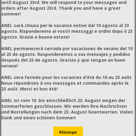
until August 23rd. We will respond to your messages and
Νιπτήρες - Γούρνες - Λάντζες
orders after August 23rd. Thank you and have a great
+
summer!
Λωριδοκουρτίνες - Αεροκουρτίνες
ANEL sarà chiusa per le vacanze estive dal 10 agosto al 23
Εντομοπαγίδες Συσκευαστηρίου
agosto. Risponderemo ai vostri messaggi e ordini dopo il 23
agosto. Grazie e buona estate!
Σαπουνοδιανομείς
ANEL permanecerá cerrada por vacaciones de verano del 10
Στεγνωτήρες Χεριών
al 23 de agosto. Responderemos a sus mensajes y pedidos
después del 23 de agosto. Gracias y que tengan un buen
Είδη Ατομικής Υγιεινής
verano!
+
Υλικά Συσκευασίας
ANEL sera fermée pour les vacances d'été du 10 au 23 août.
+
Nous répondrons à vos messages et commandes après le
Εξοπλισμός Χημικών Αναλύσεων
23 août. Merci et bon été!
Δείγματα Εγκαταστάσεων
ANEL ist vom 10. bis einschließlich 23. August wegen der
Sommerferien geschlossen. Wir werden Ihre Nachrichten
+
Από & Γύρω από τη Μέλισσα
und Bestellungen nach dem 23. August beantworten. Vielen
Dank und einen schönen Sommer!
Μεταχειρισμένα Μηχανήματα