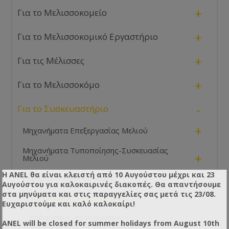
+
Για το Μελισσοκομείο
+
Για το Μελισσοκομικό Εργαστήριο
+
Για τις Μέλισσες
+
Για το Μελισσοκόμο
-
Για το Συσκευαστήριο
+
Μηχανήματα Επεξεργασίας Μελιού
Μηχανήματα Τυποποίησης-Συσκευασίας
+
Μελιού
Η ANEL θα είναι κλειστή από 10 Αυγούστου μέχρι και 23
+
Ερμάρια-Πάγκοι Εργασίας
Αυγούστου για καλοκαιρινές διακοπές. Θα απαντήσουμε
στα μηνύματα και στις παραγγελίες σας μετά τις 23/08.
-
Υγειονομικού Ενδιαφέροντος
Ευχαριστούμε και καλό καλοκαίρι!
Καθαριστικά - Απολυμαντικά
ANEL will be closed for summer holidays from August 10th