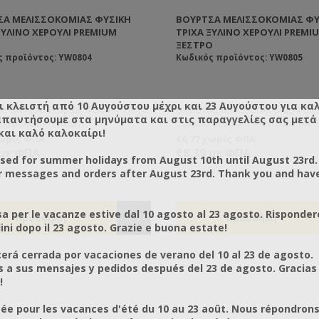
ΣΑ ΜΕΛΙΣΣΟΚΟΜΊΑΣ ΦΥΣΙΚΉ
ΒΟΎΡΤΣΑ ΜΕΛΙΣΣΟΚΟΜΊΑΣ ΦΥ
ΞΎΛΙΝΟ ΧΕΡΟΎΛΙ PREMIUM
ΤΡΊΧΑ ΞΎΛΙΝΟ ΧΕΡΟΎΛΙ PREMI
ΞΈΣΤΡΟ
ς προϊόντος: YW0804
Κωδικός προϊόντος: YW0805
ι κλειστή από 10 Αυγούστου μέχρι και 23 Αυγούστου για κα
α Μελισσοκομίας Φυσική Τρίχα
Βούρτσα Μελισσοκομίας Φυσι
απαντήσουμε στα μηνύματα και στις παραγγελίες σας μετά τ
 Χερούλι Premium
Ξύλινο Χερούλι Premium Με 
και καλό καλοκαίρι!
χωρίς ΦΠΑ
€6,77 χωρίς ΦΠΑ
 με ΦΠΑ
€8,39 με ΦΠΑ
osed for summer holidays from August 10th until August 23rd.
r messages and orders after August 23rd. Thank you and hav
a per le vacanze estive dal 10 agosto al 23 agosto. Risponder
ni dopo il 23 agosto. Grazie e buona estate!
rá cerrada por vacaciones de verano del 10 al 23 de agosto.
a sus mensajes y pedidos después del 23 de agosto. Gracias
!
ée pour les vacances d'été du 10 au 23 août. Nous répondrons