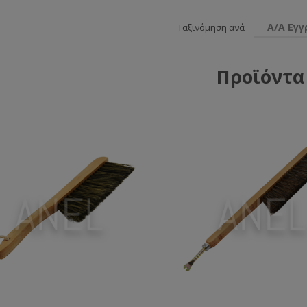
Α/Α Εγ
Ταξινόμηση ανά
Προϊόντα