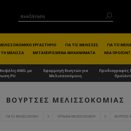
 ΜΕΛΙΣΣΟΚΟΜΙΚΌ ΕΡΓΑΣΤΉΡΙΟ
ΓΙΑ ΤΙΣ ΜΈΛΙΣΣΕΣ
ΓΙΑ ΤΟ ΜΕ
 ΤΗ ΜΈΛΙΣΣΑ
ΜΕΤΑΧΕΙΡΙΣΜΈΝΑ ΜΗΧΑΝΉΜΑΤΑ
ΝΈΑ ΠΡΟΪΌΝΤ
 Κυψέλη ANEL με
Εφαρμογή Κινητών για
Προδιαγραφές 
νωση PU
Μελισσοκόμους
Προϊόν
ΒΟΎΡΤΣΕΣ ΜΕΛΙΣΣΟΚΟΜΊΑΣ
ΓΙΑ ΤΟ ΜΕΛΙΣΣΟΚΌΜΟ
ΕΡΓΑΛΕΊΑ ΜΕΛΙΣΣΟΚΌΜΟΥ
ΒΟΎΡΤΣΕΣ 