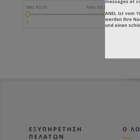
messages et co
Min:
€3,00
Max:
€9,00
ANEL ist vom 1
werden Ihre Na
3
9
und einen sch
ΕΞΥΠΗΡΕΤΗΣΗ
Ο Λ
ΠΕΛΑΤΩΝ