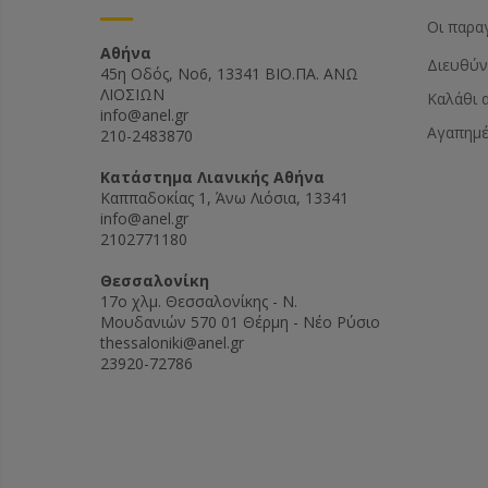
Οι παρα
Αθήνα
Διευθύν
45η Οδός, Νο6, 13341 ΒΙΟ.ΠΑ. ΑΝΩ
ΛΙΟΣΙΩΝ
Καλάθι 
info@anel.gr
Αγαπημ
210-2483870
Kατάστημα Λιανικής Αθήνα
Καππαδοκίας 1, Άνω Λιόσια, 13341
info@anel.gr
2102771180
Θεσσαλονίκη
17ο χλμ. Θεσσαλονίκης - Ν.
Μουδανιών 570 01 Θέρμη - Νέο Ρύσιο
thessaloniki@anel.gr
23920-72786