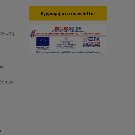
Eγγραφή στο newsletter
Μόνωση
και
ϊόντων
ία