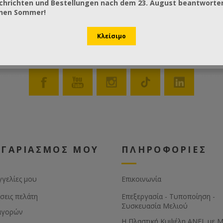
chrichten und Bestellungen nach dem 23. August beantworten
önen Sommer!
ΟΓΑΡΙΑΣΜΟΣ ΜΟΥ
ΠΛΗΡΟΦΟΡΙΕΣ
γγελίες μου
Επικοινωνία
σεις πελάτη
Επεξεργασία - Τυποποίηση -
Συσκευασία Μελιού
αγορών
Η Πλαστική Κυψέλη ANEL με 