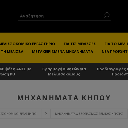
 ΜΕΛΙΣΣΟΚΟΜΙΚΌ ΕΡΓΑΣΤΉΡΙΟ
ΓΙΑ ΤΙΣ ΜΈΛΙΣΣΕΣ
ΓΙΑ ΤΟ ΜΕ
 ΤΗ ΜΈΛΙΣΣΑ
ΜΕΤΑΧΕΙΡΙΣΜΈΝΑ ΜΗΧΑΝΉΜΑΤΑ
ΝΈΑ ΠΡΟΪΌΝΤ
 Κυψέλη ANEL με
Εφαρμογή Κινητών για
Προδιαγραφές 
νωση PU
Μελισσοκόμους
Προϊόν
ΜΗΧΑΝΉΜΑΤΑ ΚΉΠΟΥ
ΛΙΣΣΟΚΟΜΙΚΌ ΕΡΓΑΣΤΉΡΙΟ
ΜΗΧΑΝΉΜΑΤΑ & ΕΞΟΠΛΙΣΜΌΣ ΓΕΝΙΚΉΣ ΧΡΉΣΗΣ