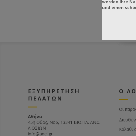
werden Ihre Na
und einen sch
ΕΞΥΠΗΡΕΤΗΣΗ
Ο Λ
ΠΕΛΑΤΩΝ
Οι παρα
Αθήνα
Διευθύν
45η Οδός, Νο6, 13341 ΒΙΟ.ΠΑ. ΑΝΩ
ΛΙΟΣΙΩΝ
Καλάθι 
info@anel.gr