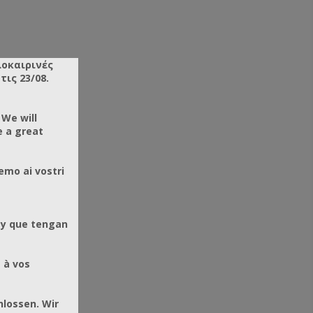
λοκαιρινές
ις 23/08.
 We will
e a great
emo ai vostri
 y que tengan
 à vos
hlossen. Wir