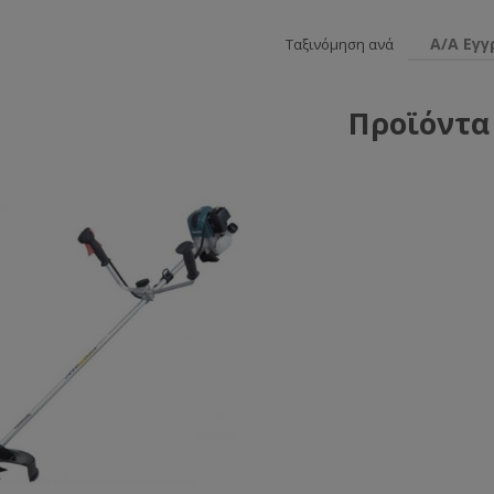
Α/Α Εγ
Ταξινόμηση ανά
Προϊόντα