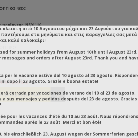
ΟΠΤΙΚΌ 43CC
ς προϊόντος: NS91110
ι κλειστή από 10 Αυγούστου μέχρι και 23 Αυγούστου για κα
απαντήσουμε στα μηνύματα και στις παραγγελίες σας μετά τ
και καλό καλοκαίρι!
ΟΠΤΙΚΟ
osed for summer holidays from August 10th until August 23rd.
r messages and orders after August 23rd. Thank you and hav
a per le vacanze estive dal 10 agosto al 23 agosto. Risponder
ni dopo il 23 agosto. Grazie e buona estate!
Ν ΠΑΡΑΓΓΕΛΙΑΣ
rá cerrada por vacaciones de verano del 10 al 23 de agosto.
a sus mensajes y pedidos después del 23 de agosto. Gracias
!
ée pour les vacances d'été du 10 au 23 août. Nous répondrons
mmandes après le 23 août. Merci et bon été!
0. bis einschließlich 23. August wegen der Sommerferien gesc