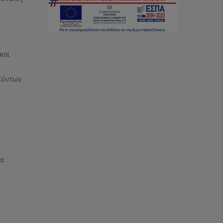
και
ϊόντων
ία