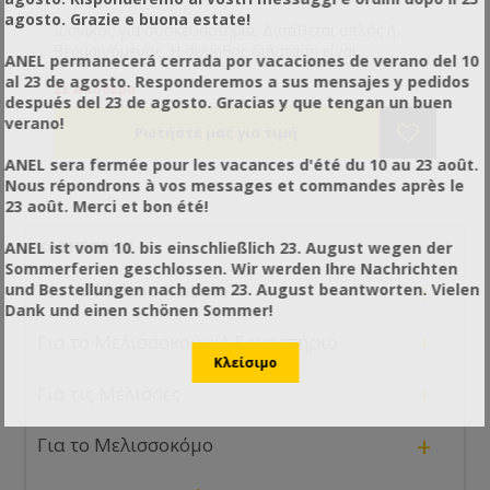
agosto. Grazie e buona estate!
Ιδανικός για συσκευαστήρια. Διατίθεται απλός ή
θερμαινόμενος. Η συνήθης διάσταση είναι
ANEL permanecerá cerrada por vacaciones de verano del 10
2,00*0,40*0,60εκ. αλλά είναι ευέλικτος και μπορεί να
al 23 de agosto. Responderemos a sus mensajes y pedidos
Σε Απόθεμα
κατασκευαστεί ανάλογα με τις δικές σας ανάγκες. 2Hp
después del 23 de agosto. Gracias y que tengan un buen
μοτέρ, τριφασικό ρεύμα, 140rpm.
verano!
ANEL sera fermée pour les vacances d'été du 10 au 23 août.
Nous répondrons à vos messages et commandes après le
23 août. Merci et bon été!
ΚΑΤΗΓΟΡΊΕΣ
ANEL ist vom 10. bis einschließlich 23. August wegen der
Sommerferien geschlossen. Wir werden Ihre Nachrichten
+
Για το Μελισσοκομείο
und Bestellungen nach dem 23. August beantworten. Vielen
Dank und einen schönen Sommer!
+
Για το Μελισσοκομικό Εργαστήριο
+
Για τις Μέλισσες
+
Για το Μελισσοκόμο