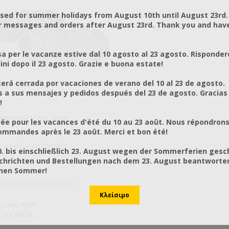
osed for summer holidays from August 10th until August 23rd.
r messages and orders after August 23rd. Thank you and hav
a per le vacanze estive dal 10 agosto al 23 agosto. Risponder
ni dopo il 23 agosto. Grazie e buona estate!
rá cerrada por vacaciones de verano del 10 al 23 de agosto.
a sus mensajes y pedidos después del 23 de agosto. Gracias
!
 ΚΑΡΟΎΛΙ 150ΓΡ, ΝΟ7
ée pour les vacances d'été du 10 au 23 août. Nous répondrons
mmandes après le 23 août. Merci et bon été!
 προϊόντος: IZ92907
0. bis einschließlich 23. August wegen der Sommerferien gesc
chrichten und Bestellungen nach dem 23. August beantworten
önen Sommer!
για τα καλούπια κεριών.
 χωρίς ΦΠΑ
2 με ΦΠΑ