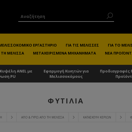
 ΜΕΛΙΣΣΟΚΟΜΙΚΌ ΕΡΓΑΣΤΉΡΙΟ
ΓΙΑ ΤΙΣ ΜΈΛΙΣΣΕΣ
ΓΙΑ ΤΟ ΜΕ
 ΤΗ ΜΈΛΙΣΣΑ
ΜΕΤΑΧΕΙΡΙΣΜΈΝΑ ΜΗΧΑΝΉΜΑΤΑ
ΝΈΑ ΠΡΟΪΌΝΤ
 Κυψέλη ANEL με
Εφαρμογή Κινητών για
Προδιαγραφές 
νωση PU
Μελισσοκόμους
Προϊόν
ΦΥΤΊΛΙΑ
ΚΉ
ΑΠΌ & ΓΎΡΩ ΑΠΌ ΤΗ ΜΈΛΙΣΣΑ
ΚΑΤΑΣΚΕΥΉ ΚΕΡΙΏΝ
Φ