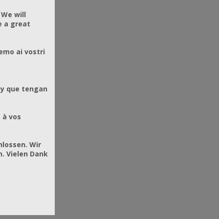
 We will
e a great
emo ai vostri
 y que tengan
 à vos
hlossen. Wir
. Vielen Dank