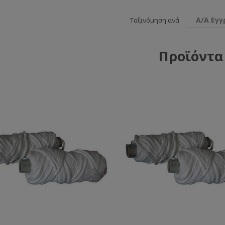
Α/Α Εγ
Ταξινόμηση ανά
Προϊόντα