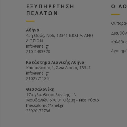
ΕΞΥΠΗΡΕΤΗΣΗ
Ο Λ
ΠΕΛΑΤΩΝ
Οι παρα
Αθήνα
Διευθύν
45η Οδός, Νο6, 13341 ΒΙΟ.ΠΑ. ΑΝΩ
ΛΙΟΣΙΩΝ
Καλάθι 
info@anel.gr
Αγαπημ
210-2483870
Kατάστημα Λιανικής Αθήνα
Καππαδοκίας 1, Άνω Λιόσια, 13341
info@anel.gr
2102771180
Θεσσαλονίκη
17ο χλμ. Θεσσαλονίκης - Ν.
Μουδανιών 570 01 Θέρμη - Νέο Ρύσιο
thessaloniki@anel.gr
23920-72786