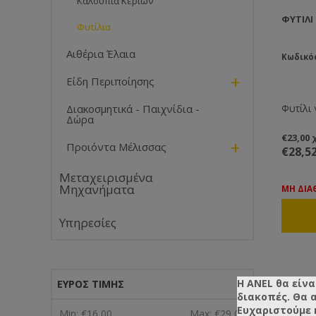
Καλούπια Κεριών
ΦΥΤΊΛΙ
Φυτίλια
Αιθέρια Έλαια
Κωδικός
+
Είδη Περιποίησης
Φυτίλι 
Διακοσμητικά - Παιχνίδια -
Δώρα
€23,00
+
Προιόντα Μέλισσας
€28,5
Μεταχειρισμένα
Μηχανήματα
ΜΗ ΔΙΑ
Υπηρεσίες
Η ANEL θα είνα
ΕΎΡΟΣ ΤΙΜΉΣ
διακοπές. Θα 
Ευχαριστούμε 
Min:
€16,00
Max:
€29,00