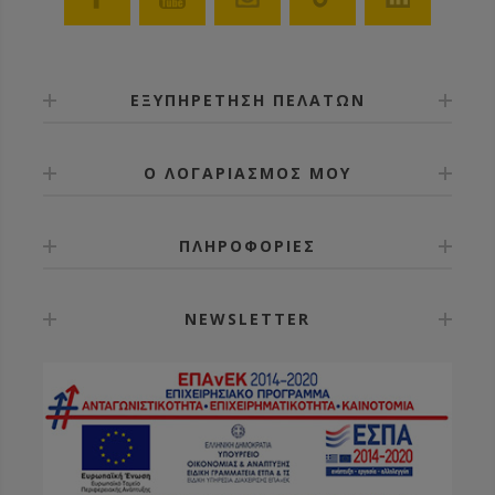
Καθαρίζονται από την πρόπολη πολύ εύκολα με
ζεστό νερό ή ποτάσα
Τοποθετούνται και σε ξύλινη και σε πλαστική
κυψέλη. Κατασκευασμένα από πλαστικό κατάλληλο
για τρόφιμα.
ΕΞΥΠΗΡΕΤΗΣΗ ΠΕΛΑΤΩΝ
Διατίθενται και με ενσωματωμένο πλαίσιο
αποσυμφόρησης με πορτάκι που δίνει τη
δυνατότητα προσθήκης δεύτερου διαφράγματος
Ο ΛΟΓΑΡΙΑΣΜΟΣ ΜΟΥ
ώστε να συνδυάσετε δύο βασίλισσες στην ίδια
κυψέλη.
ΠΛΗΡΟΦΟΡΙΕΣ
NEWSLETTER