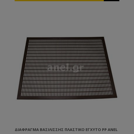
πλαίσιο ή η κηρήθρα. Ιδιαίτερα χρήσιμο για σφιχτά
μέλια όπως το έλατο και η βανίλια Μαινάλου. Όλα τα
πλαστικά πλαίσια ANEL διατίθενται επικερωμένα ή
ακέρωτα. Εάν θέλετε να κερώσετε εσείς τα πλαίσια
μπορείτε ή να τα εμβαπτίσετε σε λιωμένο κερί
θερμοκρασίας 60-70ºC ή να τα κερώσετε με τη
βοήθεια ενός ρολού το οποίο βουτάτε μέσα στο
λιωμένο κερί. TIP: Τα πλαίσια ANEL απολυμαίνονται
σε διάλυμα καυστικής ποτάσας 5% σε θερμοκρασία
80ºC.
ΔΙΆΦΡΑΓΜΑ ΒΑΣΙΛΊΣΣΗΣ ΠΛΑΣΤΙΚΌ ΈΓΧΥΤΟ PP ANEL