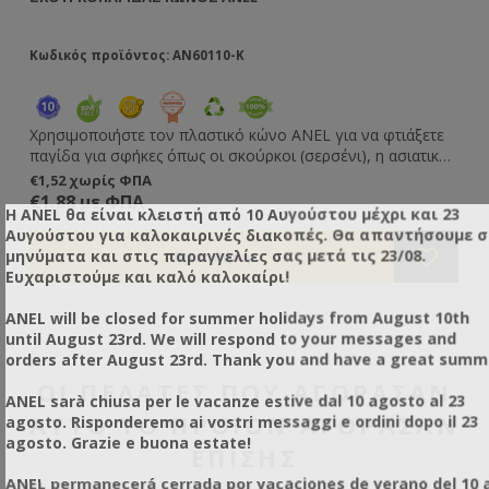
Κωδικός προϊόντος: AN60110-K
Χρησιμοποιήστε τον πλαστικό κώνο ANEL για να φτιάξετε
παγίδα για σφήκες όπως οι σκούρκοι (σερσένι), η ασιατική
σφήκα και άλλα είδη. Μπορεί να προσαρμοστεί σε
€1,52 χωρίς ΦΠΑ
διάφραγμα, PVC κάλυμμα ή οποιαδήποτε άλλη επιφάνεια
€1,88 με ΦΠΑ
Η ANEL θα είναι κλειστή από 10 Αυγούστου μέχρι και 23
όπως ξύλο. Δείτε το βίντεο στο διπλανό tab για οδηγίες
Αυγούστου για καλοκαιρινές διακοπές. Θα απαντήσουμε 
για την κατασκευή της παγίδας.
μηνύματα και στις παραγγελίες σας μετά τις 23/08.
Ευχαριστούμε και καλό καλοκαίρι!
ANEL will be closed for summer holidays from August 10th
until August 23rd. We will respond to your messages and
orders after August 23rd. Thank you and have a great summ
ΟΙ ΠΕΛΆΤΕΣ ΠΟΥ ΑΓΌΡΑΣΑΝ
ANEL sarà chiusa per le vacanze estive dal 10 agosto al 23
ΑΥΤΌ ΤΟ ΠΡΟΪΌΝ ΑΓΌΡΑΣΑΝ
agosto. Risponderemo ai vostri messaggi e ordini dopo il 23
agosto. Grazie e buona estate!
ΕΠΊΣΗΣ
ANEL permanecerá cerrada por vacaciones de verano del 10 a