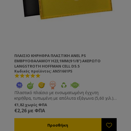
ΠΛΑΊΣΙΟ ΚΗΡΉΘΡΑ ΠΛΑΣΤΙΚΉ ANEL PS
ΕΜΒΡΥΟΘΑΛΆΜΟΥ H23,1MM(9 1/8'') ΑΚΈΡΩΤΟ
LANGSTROTH HOFFMAN CELL D5.5
Κωδικός προϊόντος: AN51661PS
Πλαστικό πλαίσιο με ενσωματωμένη έγχυτη
κηρήθρα, τυπωμένη με απόλυτα εξάγωνα (5,60 χιλ.).
Δεν χρειάζονται πέρασμα πιρτσινιών, σύρματος και
€1,82 χωρίς ΦΠΑ
κηρήθρας. Δεν τα πιάνει κηρόσκορος. Δεν
€2,26 με ΦΠΑ
ξεκαρφώνουν, δεν χαλαρώνουν και δεν κρεμάνε.
Στον μελιτοεξαγωγέα μπορείτε να χρησιμοποιήσετε
μεγαλύτερες ταχύτητες χωρίς να καταστρέφεται το