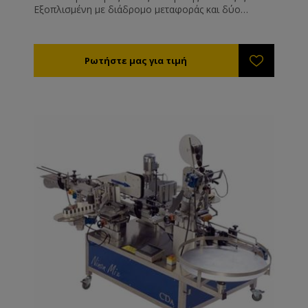
Εξοπλισμένη με διάδρομο μεταφοράς και δύο
σταθμούς για εφαρμογή μέχρι και δύο ετικετών
ταυτόχρονα. Με δυνατότητα εφαρμογής ταινίας
ασφαλείας (ενσωματωμένης στη μπροστά ή πίσω
ετικέτα). Δέχεται εκτυπωτή. Περιλαμβάνει: • Ένα
σταθμό min 5mm max180mm • Έναν δεύτερο
σταθμό min 5mm max180mm • 1 σετ ρολό 40 και
100mm • Ένα δίσκο συλλογή βάζων • Ένα ψηφιακό
πίνακα ελέγχου