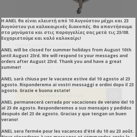
Η ANEL θα είναι κλειστή από 10 Αυγούστου μέχρι και 23
Αυγούστου για καλοκαιρινές διακοπές. Θα απαντήσουμε
ΕΤΙΚΕΤΈΖΑ NINON MIX
στα μηνύματα και στις παραγγελίες σας μετά τις 23/08.
Ευχαριστούμε και καλό καλοκαίρι!
Κωδικός προϊόντος: CA40421
ANEL will be closed for summer holidays from August 10th
until August 23rd. We will respond to your messages and
orders after August 23rd. Thank you and have a great
Ετικετέζα Ninon Mix 2 και 2 Αυτόματη Τροχήλατη.
summer!
ANEL sarà chiusa per le vacanze estive dal 10 agosto al 23
agosto. Risponderemo ai vostri messaggi e ordini dopo il 23
agosto. Grazie e buona estate!
ANEL permanecerá cerrada por vacaciones de verano del 10
al 23 de agosto. Responderemos a sus mensajes y pedidos
después del 23 de agosto. Gracias y que tengan un buen
verano!
ANEL sera fermée pour les vacances d'été du 10 au 23 août.
Nous répondrons à vos messages et commandes après le