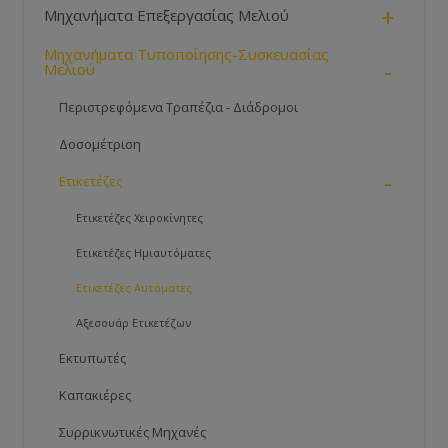
+
Μηχανήματα Επεξεργασίας Μελιού
Μηχανήματα Τυποποίησης-Συσκευασίας
-
Μελιού
Περιστρεφόμενα Τραπέζια - Διάδρομοι
Δοσομέτριση
-
Ετικετέζες
Ετικετέζες Χειροκίνητες
Ετικετέζες Ημιαυτόματες
Ετικετέζες Αυτόματες
Αξεσουάρ Ετικετέζων
Εκτυπωτές
Καπακιέρες
Συρρικνωτικές Μηχανές