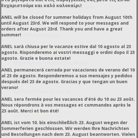
+
Ευχαριστούμε και καλό καλοκαίρι!
Για το Μελισσοκομικό Εργαστήριο
ANEL will be closed for summer holidays from August 10th
+
Για τις Μέλισσες
until August 23rd. We will respond to your messages and
orders after August 23rd. Thank you and have a great
+
Για το Μελισσοκόμο
summer!
ANEL sarà chiusa per le vacanze estive dal 10 agosto al 23
-
Για το Συσκευαστήριο
agosto. Risponderemo ai vostri messaggi e ordini dopo il 23
agosto. Grazie e buona estate!
+
Μηχανήματα Επεξεργασίας Μελιού
ANEL permanecerá cerrada por vacaciones de verano del 10
Μηχανήματα Τυποποίησης-Συσκευασίας
al 23 de agosto. Responderemos a sus mensajes y pedidos
+
Μελιού
después del 23 de agosto. Gracias y que tengan un buen
verano!
+
Ερμάρια-Πάγκοι Εργασίας
ANEL sera fermée pour les vacances d'été du 10 au 23 août.
+
Υγειονομικού Ενδιαφέροντος
Nous répondrons à vos messages et commandes après le
23 août. Merci et bon été!
-
Υλικά Συσκευασίας
ANEL ist vom 10. bis einschließlich 23. August wegen der
Συσκευασίες Κηρήθρας
Sommerferien geschlossen. Wir werden Ihre Nachrichten
und Bestellungen nach dem 23. August beantworten. Vielen