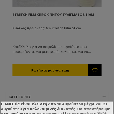
STRETCH FILM ΧΕΙΡΟΚΊΝΗΤΟΥ ΤΥΛΊΓΜΑΤΟΣ 140M
Κωδικός προϊόντος: NS-Stretch Film 51 cm
Κατάλληλο για να ασφαλίσετε προϊόντα που
προορίζονται για μεταφορά, καθώς και για να
σφραγίσετε τα πατώματα με τα τρυγημένα πλαίσια
σας ώστε να τα προστατέψετε από τον κηρόσκορο.
ΚΑΤΗΓΟΡΊΕΣ
Η ANEL θα είναι κλειστή από 10 Αυγούστου μέχρι και 23
+
Για το Μελισσοκομείο
Αυγούστου για καλοκαιρινές διακοπές. Θα απαντήσουμε
στα μηνύματα και στις παραγγελίες σας μετά τις 23/08.