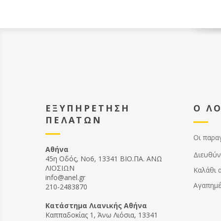
ΕΞΥΠΗΡΕΤΗΣΗ
Ο Λ
ΠΕΛΑΤΩΝ
Οι παρα
Αθήνα
Διευθύν
45η Οδός, Νο6, 13341 ΒΙΟ.ΠΑ. ΑΝΩ
ΛΙΟΣΙΩΝ
Καλάθι 
info@anel.gr
Αγαπημ
210-2483870
Kατάστημα Λιανικής Αθήνα
Καππαδοκίας 1, Άνω Λιόσια, 13341