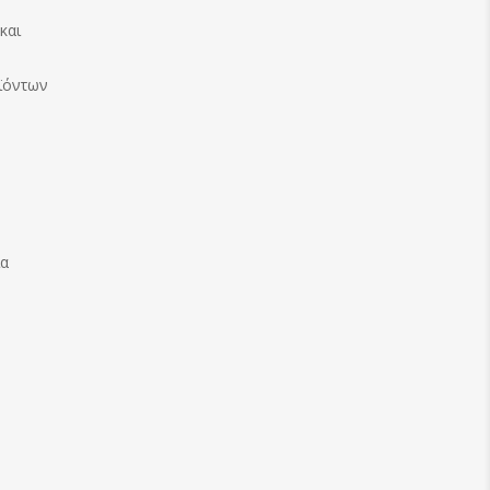
και
ϊόντων
ία