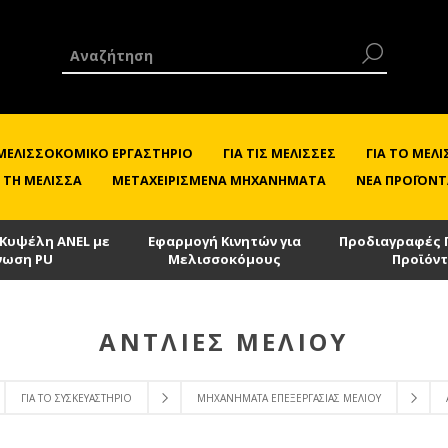
 ΜΕΛΙΣΣΟΚΟΜΙΚΌ ΕΡΓΑΣΤΉΡΙΟ
ΓΙΑ ΤΙΣ ΜΈΛΙΣΣΕΣ
ΓΙΑ ΤΟ ΜΕ
 ΤΗ ΜΈΛΙΣΣΑ
ΜΕΤΑΧΕΙΡΙΣΜΈΝΑ ΜΗΧΑΝΉΜΑΤΑ
ΝΈΑ ΠΡΟΪΌΝΤ
 Κυψέλη ANEL με
Εφαρμογή Κινητών για
Προδιαγραφές 
νωση PU
Μελισσοκόμους
Προϊόν
ΑΝΤΛΊΕΣ ΜΕΛΙΟΎ
ΓΙΑ ΤΟ ΣΥΣΚΕΥΑΣΤΉΡΙΟ
ΜΗΧΑΝΉΜΑΤΑ ΕΠΕΞΕΡΓΑΣΊΑΣ ΜΕΛΙΟΎ