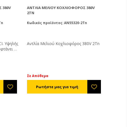
 380V
ΑΝΤΛΊΑ ΜΕΛΙΟΎ ΚΟΧΛΙΟΦΌΡΟΣ 380V
2TN
Tn
Κωδικός προϊόντος: AN55320-2Tn
I. Υψηλής
Αντλία Μελιού Κοχλιοφόρος 380V 2Tn
φτάνει τα
εί να
αίες
ή
ρος τα
είδωτο
Σε Απόθεμα
τεί με
ταδίου,
ρονα και
μα του