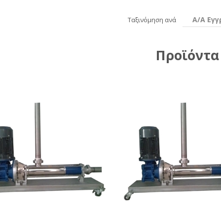
Α/Α Εγ
Ταξινόμηση ανά
Προϊόντα