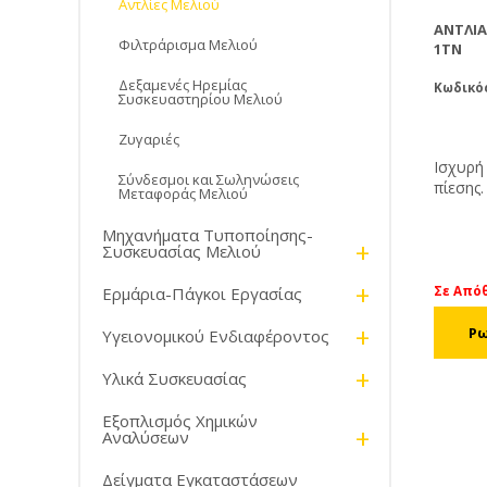
Αντλίες Μελιού
ΑΝΤΛΊΑ
Φιλτράρισμα Μελιού
1TN
Δεξαμενές Ηρεμίας
Κωδικό
Συσκευαστηρίου Μελιού
Ζυγαριές
Ισχυρή
Σύνδεσμοι και Σωληνώσεις
πίεσης
Μεταφοράς Μελιού
2000 kg
λειτουρ
Μηχανήματα Τυποποίησης-
+
συνθήκ
Συσκευασίας Μελιού
υγρασία
+
εμπρός
Σε Από
Ερμάρια-Πάγκοι Εργασίας
πλαίσιο
+
φίλτρο
Υγειονομικού Ενδιαφέροντος
έτσι ώσ
+
τη μετ
Υλικά Συσκευασίας
μελιού.
Εξοπλισμός Χημικών
+
Αναλύσεων
Δείγματα Εγκαταστάσεων