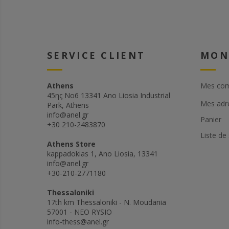
SERVICE CLIENT
MON
Athens
Mes co
45ης Νο6 13341 Ano Liosia Industrial
Mes adr
Park, Athens
info@anel.gr
Panier
+30 210-2483870
Liste de
Athens Store
kappadokias 1, Ano Liosia, 13341
info@anel.gr
+30-210-2771180
Thessaloniki
17th km Thessaloniki - N. Moudania
57001 - NEO RYSIO
info-thess@anel.gr