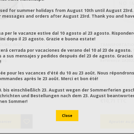
osed for summer holidays from August 10th until August 23rd.
r messages and orders after August 23rd. Thank you and hav
a per le vacanze estive dal 10 agosto al 23 agosto. Risponder
ni dopo il 23 agosto. Grazie e buona estate!
OUBLE INOX
FÛT EN PLASTIQUE 24 KG
HONEY FILTER DOUBLE INOX
TRANSPORTATIO
HONEY F
rá cerrada por vacaciones de verano del 10 al 23 de agosto.
EL 28
Φ23CM GREEK
WITH HONEY GAT
Φ23CM
VE
a sus mensajes y pedidos después del 23 de agosto. Gracias
501G
Référence: AN30210
Référence: PO55502CH
Référence: DA302
Référen
!
ée pour les vacances d'été du 10 au 23 août. Nous répondrons
mmandes après le 23 août. Merci et bon été!
Fût en plastique pour transporter
nsport
votre miel. Capacité 24 kg.
0. bis einschließlich 23. August wegen der Sommerferien gesc
s
€4,10 HT
€23,00 HT
€8,64 HT
€10,37 
chrichten und Bestellungen nach dem 23. August beantworten
ansférez
€5,08 TTC
€28,52 TTC
€10,71 TTC
€12,86
önen Sommer!
 petits.