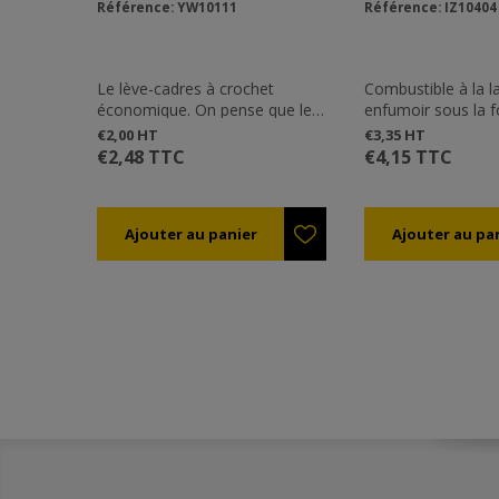
Référence: YW10111
Référence: IZ10404
Le lève-cadres à crochet
Combustible à la 
économique. On pense que le
enfumoir sous la 
choix du lève-cadres est
granulés.
€2,00 HT
€3,35 HT
quelque chose de personnel, lié
€2,48 TTC
€4,15 TTC
au style de travail et aux
besoins de chaque apiculteur.
Choissisez celui vous convient le
mieux parmi notre large
gamme.