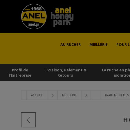
AU RUCHER
MIELLERIE
POUR L
Profil de
Livraison, Paiement &
La ruche en pl
l’Εntreprise
Retours
isolatio
ACCUEIL
MIELLERIE
TRAITEMENT DES
H