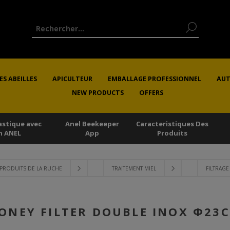
ES ABEILLES
APICULTEUR
EMBALLAGE PROFESSIONNEL
AUT
NEW PRODUCTS
OFFERS
astique avec
Anel Beekeeper
Caracteristiques Des
n ANEL
App
Produits
 PRODUITS DE LA RUCHE
TRAITEMENT MIEL
FILTRAGE
ONEY FILTER DOUBLE INOX Φ23