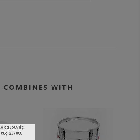
COMBINES WITH
λοκαιρινές
ις 23/08.