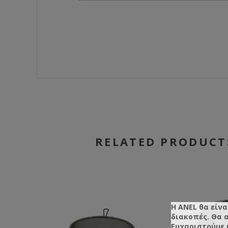
RELATED PRODUCT
Η ANEL θα είνα
διακοπές. Θα 
Ευχαριστούμε 