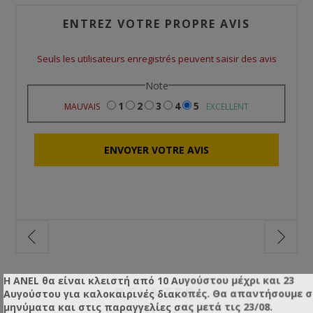
ENTREZ VOTRE PROPRE AVIS
Seuls les utilisateurs enregistrés peuvent saisir des avis
Note
1
2
3
4
5
MAUVAIS
EXCELLENT
Η ANEL θα είναι κλειστή από 10 Αυγούστου μέχρι και 23
RELATED
Αυγούστου για καλοκαιρινές διακοπές. Θα απαντήσουμε 
μηνύματα και στις παραγγελίες σας μετά τις 23/08.
PRODUCTS