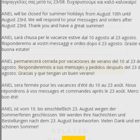
παραγγελίες σας μετά τις 23/08. Ευχαριστούμε και καλό καλοκαίρι!
ENTREZ VOTRE PROPRE AVIS
ANEL will be closed for summer holidays from August 10th until
August 23rd. We will respond to your messages and orders after
August 23rd. Thank you and have a great summer!
Seuls les utilisateurs enregistrés peuvent saisir des avis
ANEL sarà chiusa per le vacanze estive dal 10 agosto al 23 agosto.
Note
Risponderemo ai vostri messaggi e ordini dopo il 23 agosto. Grazie 
1
2
3
4
5
MAUVAIS
EXCELLENT
buona estate!
ANEL permanecerá cerrada por vacaciones de verano del 10 al 23 d
agosto. Responderemos a sus mensajes y pedidos después del 23 
agosto. Gracias y que tengan un buen verano!
ANEL sera fermée pour les vacances d'été du 10 au 23 août. Nous
répondrons à vos messages et commandes après le 23 août. Merci 
bon été!
ANEL ist vom 10. bis einschließlich 23. August wegen der
Sommerferien geschlossen. Wir werden Ihre Nachrichten und
Bestellungen nach dem 23. August beantworten. Vielen Dank und ei
schönen Sommer!
RELATED
PRODUCTS