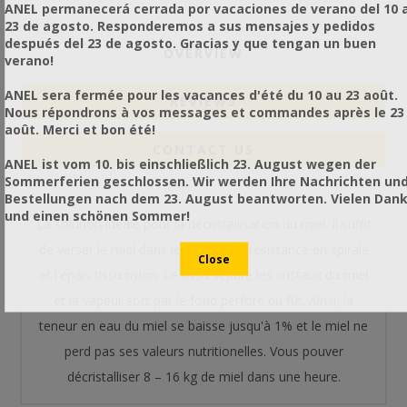
ANEL permanecerá cerrada por vacaciones de verano del 10 a
23 de agosto. Responderemos a sus mensajes y pedidos
después del 23 de agosto. Gracias y que tengan un buen
OVERVIEW
verano!
ANEL sera fermée pour les vacances d'été du 10 au 23 août.
REVIEWS
Nous répondrons à vos messages et commandes après le 23
août. Merci et bon été!
CONTACT US
ANEL ist vom 10. bis einschließlich 23. August wegen der
Sommerferien geschlossen. Wir werden Ihre Nachrichten un
Bestellungen nach dem 23. August beantworten. Vielen Dan
und einen schönen Sommer!
La solution idéale pour la décristallisation du miel. Il suffit
de verser le miel dans le fût avec la résistance en spirale
et l'épais tissu nylon. Le tissu sépare les cristaux du miel
et la vapeur sort par le fond perforé du fût. Ainsi, la
teneur en eau du miel se baisse jusqu'à 1% et le miel ne
perd pas ses valeurs nutritionelles. Vous pouver
décristalliser 8 – 16 kg de miel dans une heure.