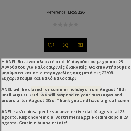
Référence:
LR55226
Η ANEL θα είναι κλειστή από 10 Αυγούστου μέχρι και 23
Αυγούστου για καλοκαιρινές διακοπές. Θα απαντήσουμε 
μηνύματα και στις παραγγελίες σας μετά τις 23/08.
Poids:
1,00 Kg
Ευχαριστούμε και καλό καλοκαίρι!
Items / Package:
1
ANEL will be closed for summer holidays from August 10th
Contactez-nous pour les prix
until August 23rd. We will respond to your messages and
orders after August 23rd. Thank you and have a great summ
ANEL sarà chiusa per le vacanze estive dal 10 agosto al 23
agosto. Risponderemo ai vostri messaggi e ordini dopo il 23
agosto. Grazie e buona estate!