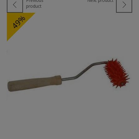
Previous
Next product
product
49%