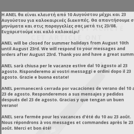
Η ANEL θα είναι κλειστή από 10 Αυγούστου μέχρι και 23
Αυγούστου για καλοκαιρινές διακοπές. Θα απαντήσουμε 
μηνύματα και στις παραγγελίες σας μετά τις 23/08.
LES CLIENTS AYANT ACHETÉ
Ευχαριστούμε και καλό καλοκαίρι!
CET ARTICLE ONT
ANEL will be closed for summer holidays from August 10th
ÉGALEMENT ACHETÉ :
until August 23rd. We will respond to your messages and
orders after August 23rd. Thank you and have a great summ
ANEL sarà chiusa per le vacanze estive dal 10 agosto al 23
agosto. Risponderemo ai vostri messaggi e ordini dopo il 23
agosto. Grazie e buona estate!
ANEL permanecerá cerrada por vacaciones de verano del 10 a
23 de agosto. Responderemos a sus mensajes y pedidos
después del 23 de agosto. Gracias y que tengan un buen
verano!
ANEL sera fermée pour les vacances d'été du 10 au 23 août.
Nous répondrons à vos messages et commandes après le 23
août. Merci et bon été!