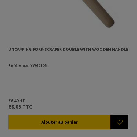
UNCAPPING FORK-SCRAPER DOUBLE WITH WOODEN HANDLE
CO
Référence: YW60105
Ré
Ut
es
l'é
€6,49 HT
€1
€8,05 TTC
€