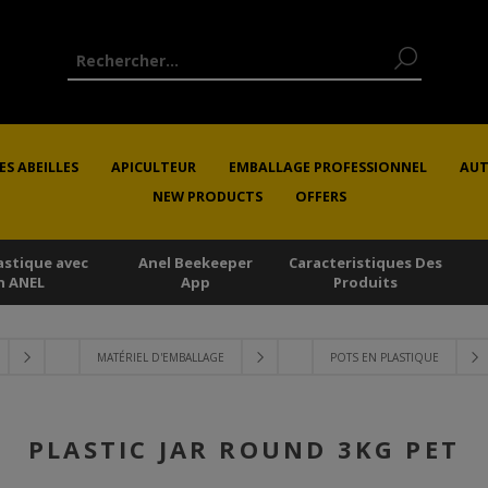
ES ABEILLES
APICULTEUR
EMBALLAGE PROFESSIONNEL
AUT
NEW PRODUCTS
OFFERS
astique avec
Anel Beekeeper
Caracteristiques Des
n ANEL
App
Produits
MATÉRIEL D'EMBALLAGE
POTS EN PLASTIQUE
PLASTIC JAR ROUND 3KG PET