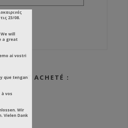
λοκαιρινές
ις 23/08.
 We will
e a great
emo ai vostri
ALEMENT ACHETÉ :
 y que tengan
 à vos
hlossen. Wir
. Vielen Dank