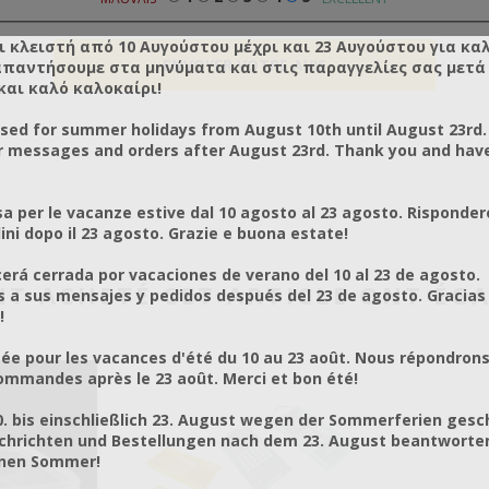
ι κλειστή από 10 Αυγούστου μέχρι και 23 Αυγούστου για κα
απαντήσουμε στα μηνύματα και στις παραγγελίες σας μετά τ
και καλό καλοκαίρι!
osed for summer holidays from August 10th until August 23rd.
r messages and orders after August 23rd. Thank you and hav
a per le vacanze estive dal 10 agosto al 23 agosto. Risponder
ni dopo il 23 agosto. Grazie e buona estate!
rá cerrada por vacaciones de verano del 10 al 23 de agosto.
NT ACHETÉ CET ARTICLE ONT ÉG
a sus mensajes y pedidos después del 23 de agosto. Gracias
!
ée pour les vacances d'été du 10 au 23 août. Nous répondrons
mmandes après le 23 août. Merci et bon été!
0. bis einschließlich 23. August wegen der Sommerferien gesc
chrichten und Bestellungen nach dem 23. August beantworten
önen Sommer!