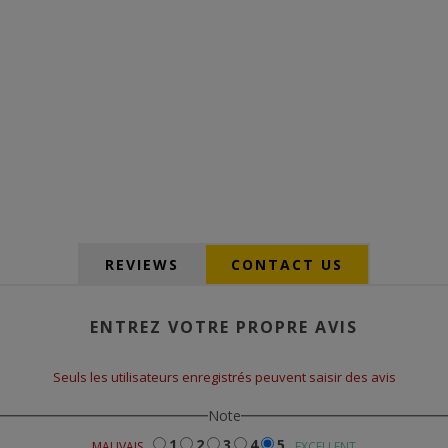
REVIEWS
CONTACT US
ENTREZ VOTRE PROPRE AVIS
Seuls les utilisateurs enregistrés peuvent saisir des avis
Note
1
2
3
4
5
MAUVAIS
EXCELLENT