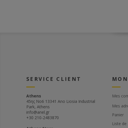
alimentaire.
SERVICE CLIENT
MON
Athens
Mes co
45ης Νο6 13341 Ano Liosia Industrial
Mes adr
Park, Athens
info@anel.gr
Panier
+30 210-2483870
Liste de