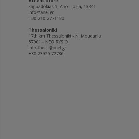
Athens Store
kappadokias 1, Ano Liosia, 13341
info@anel.gr
+30-210-2771180
Thessaloniki
17th km Thessaloniki - N. Moudania
57001 - NEO RYSIO
info-thess@anel.gr
+30 23920 72786