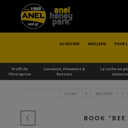
AU RUCHER
MIELLERIE
POUR L
Profil de
Livraison, Paiement &
La ruche en pl
l’Εntreprise
Retours
isolatio
ACCUEIL
APICULTEUR
BOOK "BEE 