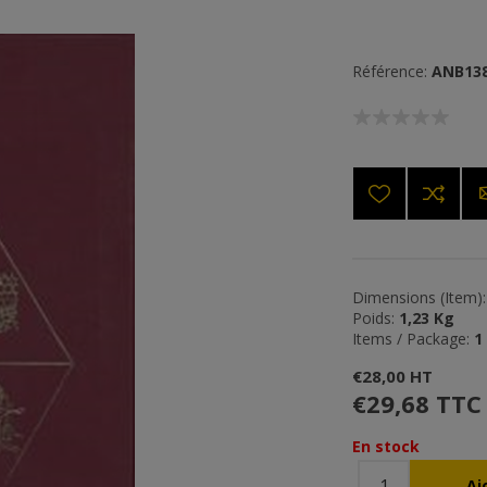
Référence:
ANB13
Dimensions (Item):
Poids:
1,23 Kg
Items / Package:
1
€28,00 HT
€29,68 TTC
En stock