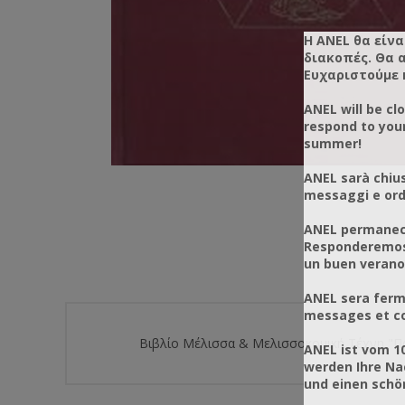
Η ANEL θα είνα
διακοπές. Θα 
Ευχαριστούμε 
ANEL will be cl
respond to you
summer!
ANEL sarà chius
messaggi e ordi
ANEL permanece
Responderemos 
un buen verano
ANEL sera ferm
messages et co
Βιβλίο Μέλισσα & Μελισσοκομική Τέχνη "Πα
ANEL ist vom 1
werden Ihre Na
und einen sch