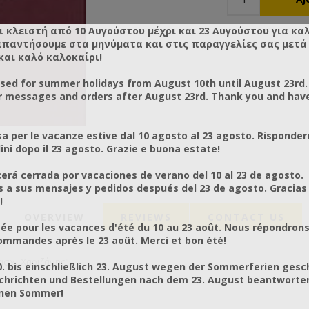
ι κλειστή από 10 Αυγούστου μέχρι και 23 Αυγούστου για κα
απαντήσουμε στα μηνύματα και στις παραγγελίες σας μετά τ
και καλό καλοκαίρι!
osed for summer holidays from August 10th until August 23rd.
r messages and orders after August 23rd. Thank you and hav
a per le vacanze estive dal 10 agosto al 23 agosto. Risponder
ni dopo il 23 agosto. Grazie e buona estate!
rá cerrada por vacaciones de verano del 10 al 23 de agosto.
a sus mensajes y pedidos después del 23 de agosto. Gracias
!
OVERVIEW
REVIEWS
CONTACT US
ée pour les vacances d'été du 10 au 23 août. Nous répondrons
mmandes après le 23 août. Merci et bon été!
σχ, Χαριζάνης"
0. bis einschließlich 23. August wegen der Sommerferien gesc
chrichten und Bestellungen nach dem 23. August beantworten
önen Sommer!