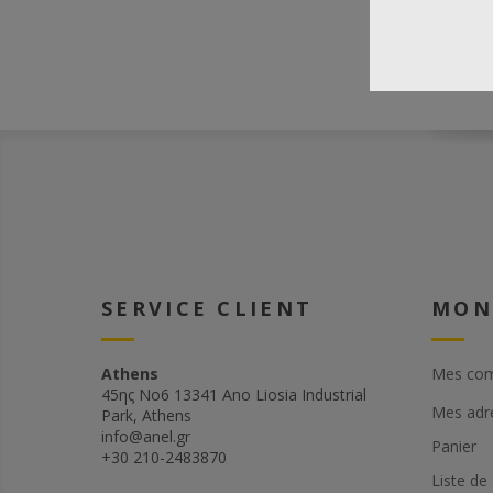
SERVICE CLIENT
MON
Athens
Mes co
45ης Νο6 13341 Ano Liosia Industrial
Mes adr
Park, Athens
info@anel.gr
Panier
+30 210-2483870
Liste de