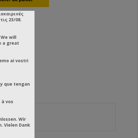
λοκαιρινές
ις 23/08.
 We will
e a great
emo ai vostri
 y que tengan
 à vos
hlossen. Wir
. Vielen Dank