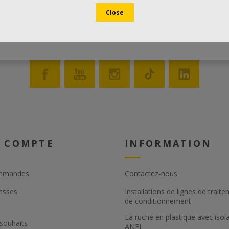
 COMPTE
INFORMATION
mmandes
Contactez-nous
esses
Installations de lignes de trait
de conditionnement
La ruche en plastique avec isol
 souhaits
ANEL