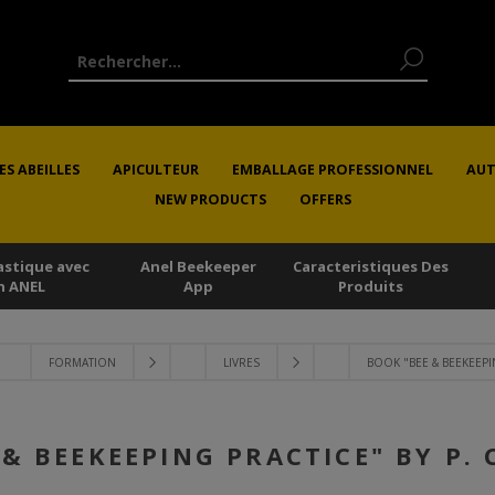
ES ABEILLES
APICULTEUR
EMBALLAGE PROFESSIONNEL
AUT
NEW PRODUCTS
OFFERS
astique avec
Anel Beekeeper
Caracteristiques Des
n ANEL
App
Produits
FORMATION
LIVRES
BOOK "BEE & BEEKEEPI
& BEEKEEPING PRACTICE" BY P.