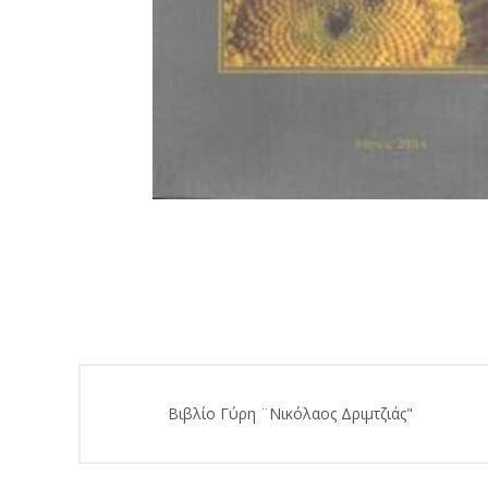
Βιβλίο Γύρη ¨Νικόλαος Δριμτζιάς"