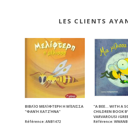
LES CLIENTS AYA
ΒΙΒΛΊΟ ΜΕΛΊΦΤΕΡΗ Η ΜΈΛΙΣΣΑ
"A BEE... WITH A 
"ΦΑΝΉ ΧΑΤΖΉΝΑ"
CHILDREN BOOK B
VARVAROUSI (GREE
Référence: ANB1472
Référence: WWANB