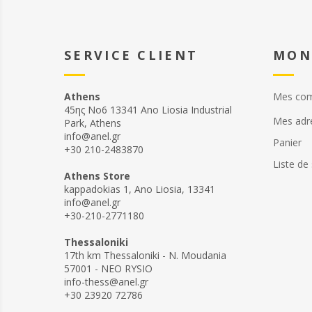
SERVICE CLIENT
MON
Athens
Mes co
45ης Νο6 13341 Ano Liosia Industrial
Mes adr
Park, Athens
info@anel.gr
Panier
+30 210-2483870
Liste de
Athens Store
kappadokias 1, Ano Liosia, 13341
info@anel.gr
+30-210-2771180
Thessaloniki
17th km Thessaloniki - N. Moudania
57001 - NEO RYSIO
info-thess@anel.gr
+30 23920 72786