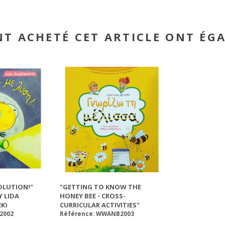
NT ACHETÉ CET ARTICLE ONT ÉG
SOLUTION!"
"GETTING TO KNOW THE
Y LIDA
HONEY BEE - CROSS-
K)
CURRICULAR ACTIVITIES"
CHILDREN BOOK BY EVAGELIA
2002
Référence: WWANB2003
DESIPRI (GREEK)