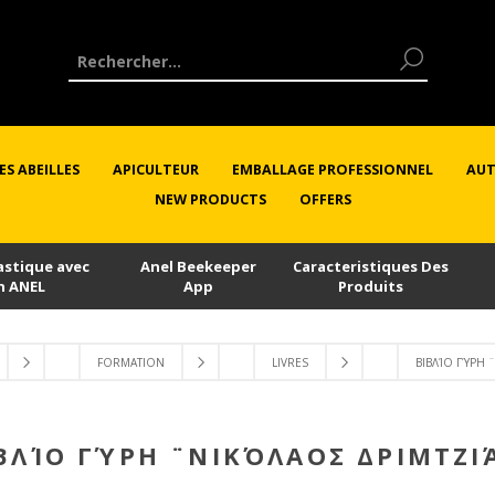
ES ABEILLES
APICULTEUR
EMBALLAGE PROFESSIONNEL
AUT
NEW PRODUCTS
OFFERS
astique avec
Anel Beekeeper
Caracteristiques Des
n ANEL
App
Produits
FORMATION
LIVRES
ΒΙΒΛΊΟ ΓΎΡΗ 
ΒΛΊΟ ΓΎΡΗ ¨ΝΙΚΌΛΑΟΣ ΔΡΙΜΤΖΙ