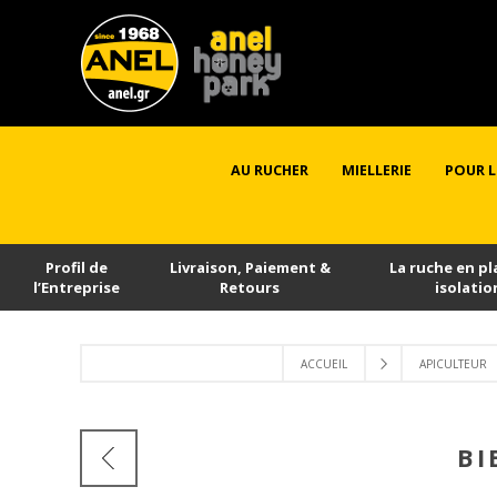
AU RUCHER
MIELLERIE
POUR L
Profil de
Livraison, Paiement &
La ruche en pl
l’Εntreprise
Retours
isolatio
ACCUEIL
APICULTEUR
ΒΙ