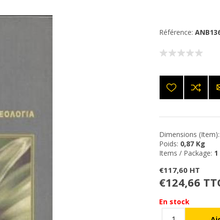
Référence:
ANB13
Dimensions (Item):
Poids:
0,87 Kg
Items / Package:
1
€117,60 HT
€124,66 TT
En stock