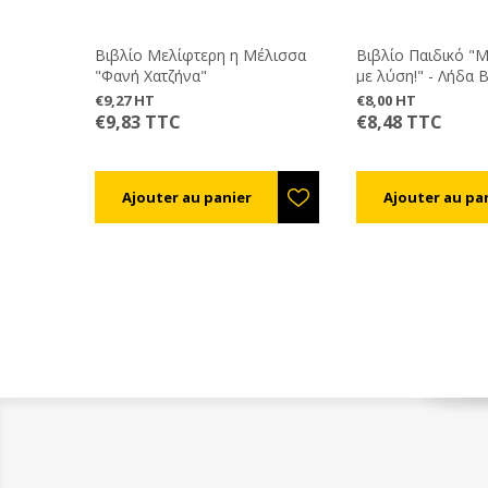
Βιβλίο Μελίφτερη η Μέλισσα
Βιβλίο Παιδικό "Μ
"Φανή Χατζήνα"
με λύση!" - Λήδα
€9,27 HT
€8,00 HT
€9,83 TTC
€8,48 TTC