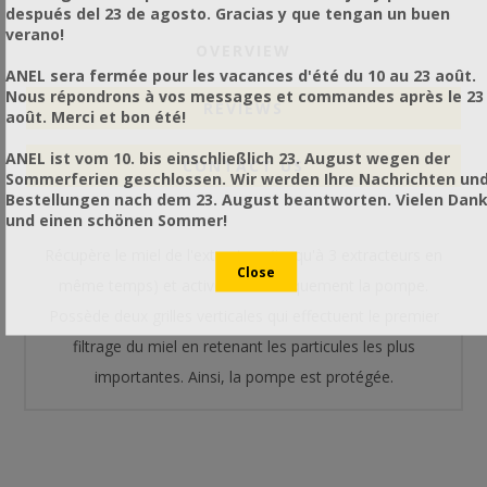
después del 23 de agosto. Gracias y que tengan un buen
verano!
OVERVIEW
ANEL sera fermée pour les vacances d'été du 10 au 23 août.
Nous répondrons à vos messages et commandes après le 23
REVIEWS
août. Merci et bon été!
ANEL ist vom 10. bis einschließlich 23. August wegen der
CONTACT US
Sommerferien geschlossen. Wir werden Ihre Nachrichten un
Bestellungen nach dem 23. August beantworten. Vielen Dan
und einen schönen Sommer!
Récupère le miel de l'extracteur (jusqu'à 3 extracteurs en
même temps) et active automatiquement la pompe.
Possède deux grilles verticales qui effectuent le premier
filtrage du miel en retenant les particules les plus
importantes. Ainsi, la pompe est protégée.