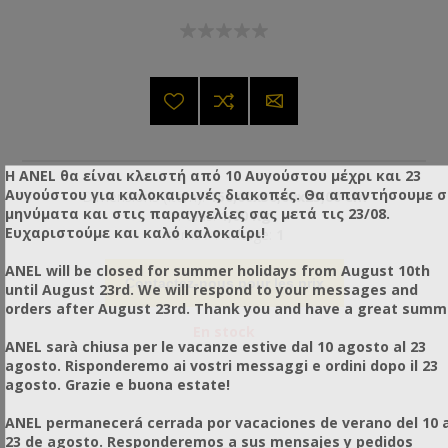
Η ANEL θα είναι κλειστή από 10 Αυγούστου μέχρι και 23
Αυγούστου για καλοκαιρινές διακοπές. Θα απαντήσουμε 
Dimensions (Item):
150,00x50,00x25,00 cm
μηνύματα και στις παραγγελίες σας μετά τις 23/08.
Poids:
1,00 Kg
Ευχαριστούμε και καλό καλοκαίρι!
Items / Package:
1
ANEL will be closed for summer holidays from August 10th
Contactez-nous pour les prix
until August 23rd. We will respond to your messages and
orders after August 23rd. Thank you and have a great summ
En stock
ANEL sarà chiusa per le vacanze estive dal 10 agosto al 23
agosto. Risponderemo ai vostri messaggi e ordini dopo il 23
agosto. Grazie e buona estate!
ANEL permanecerá cerrada por vacaciones de verano del 10 a
23 de agosto. Responderemos a sus mensajes y pedidos