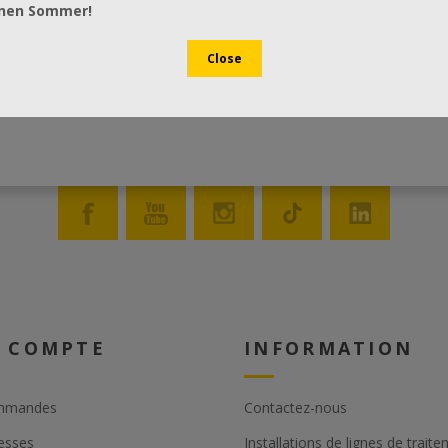
önen Sommer!
 COMPTE
INFORMATION
mmandes
Contactez-nous
esses
Installations de lignes de trait