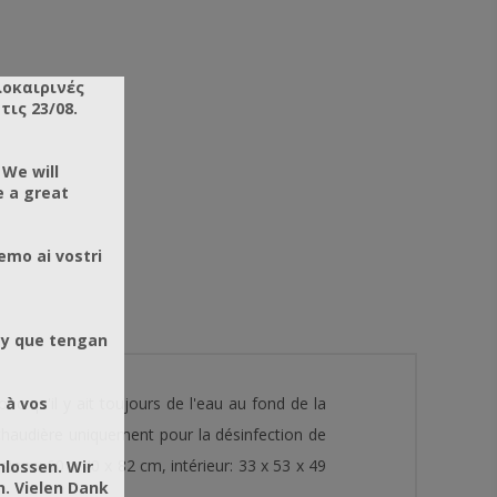
λοκαιρινές
ις 23/08.
 We will
e a great
emo ai vostri
 y que tengan
 à vos
nc qu'il y ait toujours de l'eau au fond de la
a chaudière uniquement pour la désinfection de
ions: 60 x 40 x 82 cm, intérieur: 33 x 53 x 49
hlossen. Wir
. Vielen Dank