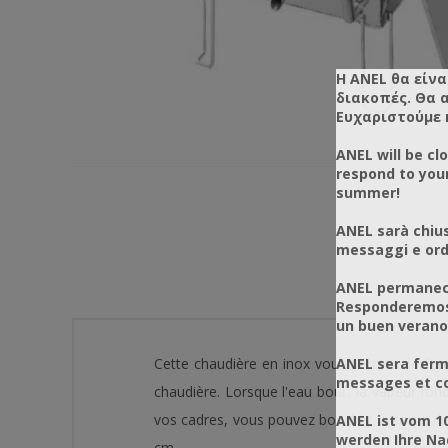
Η ANEL θα είνα
διακοπές. Θα 
Ευχαριστούμε 
ANEL will be cl
respond to you
summer!
ANEL sarà chius
messaggi e ordi
ANEL permanece
Responderemos 
un buen verano
ANEL sera ferm
Cette chaudière en inox vous permet de fondre
messages et co
chaudière. Lorsque l'eau bout, la vapeur fond
vos cadres, vous pouvez boucher la sortie de 
ANEL ist vom 1
werden Ihre Na
cm.