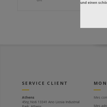
und einen sch
SERVICE CLIENT
MON
Athens
Mes co
45ης Νο6 13341 Ano Liosia Industrial
Mes adr
Park, Athens