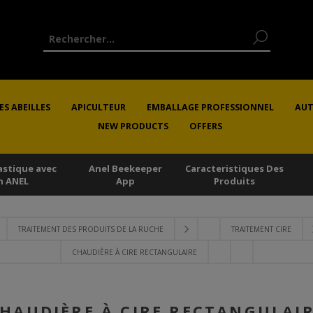
ES ABEILLES
APICULTEUR
EMBALLAGE PROFESSIONNEL
AUT
NEW PRODUCTS
OFFERS
astique avec
Anel Beekeeper
Caracteristiques Des
n ANEL
App
Produits
TRAITEMENT DES PRODUITS DE LA RUCHE
TRAITEMENT CIRE
CHAUDIÈRE À CIRE RECTANGULAIRE
HAUDIÈRE À CIRE RECTANGULAI