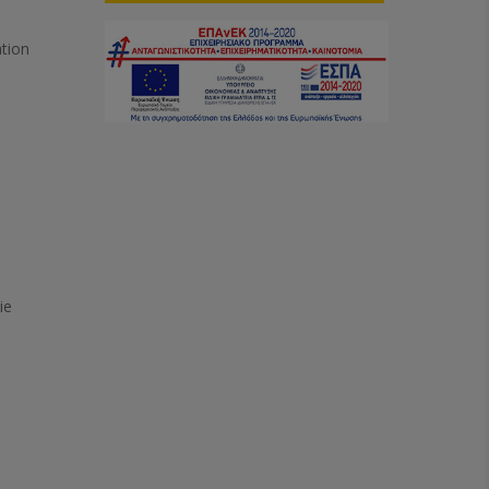
ation
ie