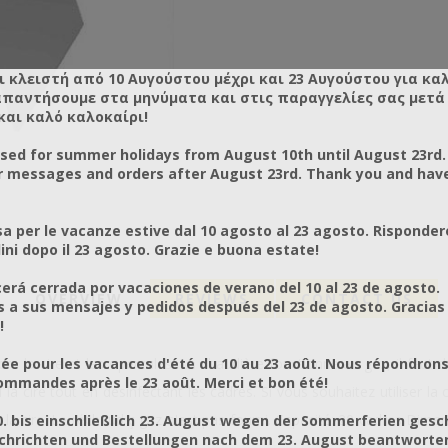
ι κλειστή από 10 Αυγούστου μέχρι και 23 Αυγούστου για κα
απαντήσουμε στα μηνύματα και στις παραγγελίες σας μετά τ
και καλό καλοκαίρι!
osed for summer holidays from August 10th until August 23rd.
r messages and orders after August 23rd. Thank you and hav
a per le vacanze estive dal 10 agosto al 23 agosto. Risponder
ni dopo il 23 agosto. Grazie e buona estate!
rá cerrada por vacaciones de verano del 10 al 23 de agosto.
OVERVIEW
REVIEWS
CONTACT US
a sus mensajes y pedidos después del 23 de agosto. Gracias
!
ée pour les vacances d'été du 10 au 23 août. Nous répondrons
 la cire et les opercules. La chaudière fonctionne au gaz, il faut do
mmandes après le 23 août. Merci et bon été!
 la cire tout en désinfectant les cadres. Si vous souhaitez utiliser l
la cire. Le réchaud ç gaz n'est pas fourni. Capacité: 20 cadres Dimens
0. bis einschließlich 23. August wegen der Sommerferien gesc
chrichten und Bestellungen nach dem 23. August beantworten