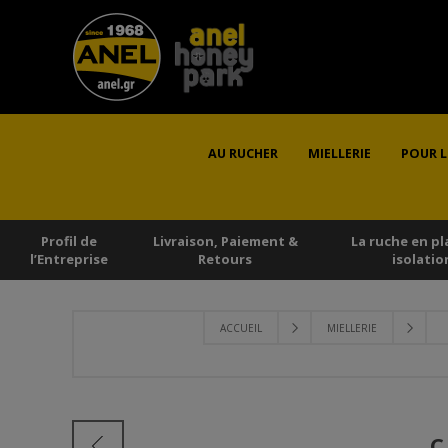
AU RUCHER
MIELLERIE
POUR L
Profil de
Livraison, Paiement &
La ruche en pl
l’Εntreprise
Retours
isolatio
ACCUEIL
MIELLERIE
C