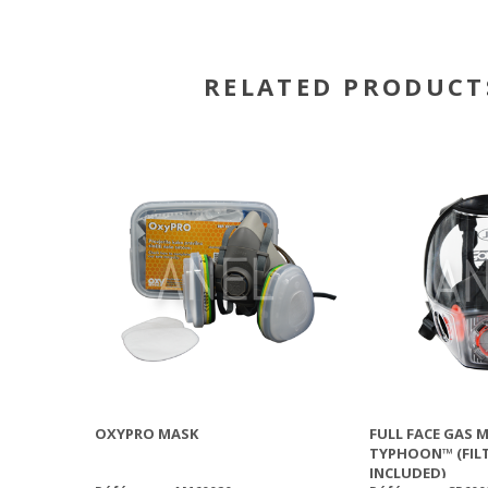
RELATED PRODUCT
OXYPRO MASK
VARROA COUNTER KIT
FULL FACE GAS 
VARROCHECK KIT VITA
TYPHOON™ (FIL
INCLUDED)