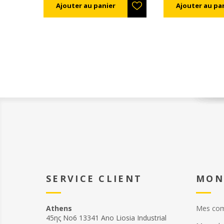
possible en le soulevant.
Regardez à travers la bout
transparente et comptez 
nombre de varroa. Divisez
nombre par 3 pour calcule
pourcentage d'infestation 
exemple, si vous comptez
varroa, 6 divisé par 3 = 2,
taux d'infestation est de 2
Vérifiez le taux d'infestati
acceptable en fonction de 
de la ruche et de la pério
l'année, et prenez les me
appropriées.
SERVICE CLIENT
MON
Athens
Mes co
45ης Νο6 13341 Ano Liosia Industrial