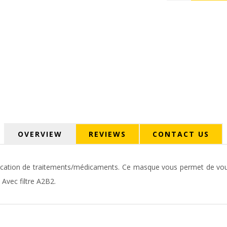
OVERVIEW
REVIEWS
CONTACT US
plication de traitements/médicaments. Ce masque vous permet de vous 
 Avec filtre Α2Β2.