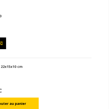
0
22x15x10 cm
C