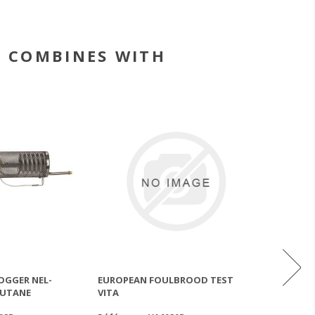
COMBINES WITH
OGGER NEL-
EUROPEAN FOULBROOD TEST
VARROA 
BUTANE
VITA
VARROCH