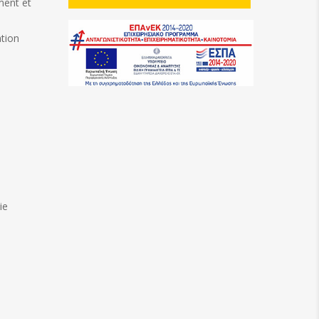
ement et
ation
ie