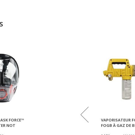
S
MASK FORCE™
TEST LOQUE AMÉRICAINE VITA
VAPORISATEUR F
TER NOT
FOGB À GAZ DE 