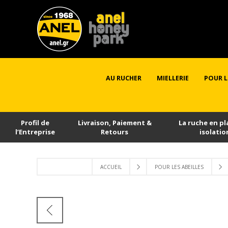
AU RUCHER
MIELLERIE
POUR L
Profil de
Livraison, Paiement &
La ruche en pl
l’Εntreprise
Retours
isolatio
ACCUEIL
POUR LES ABEILLES