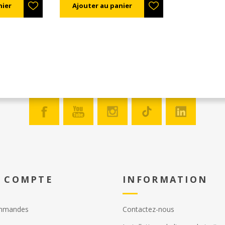
eille
le
 ce
r le
(par
 6
 donc le
 %).
on
l'état
de de
sures
 COMPTE
INFORMATION
mmandes
Contactez-nous