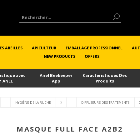
ES ABEILLES
APICULTEUR
EMBALLAGE PROFESSIONNEL
AUT
NEW PRODUCTS
OFFERS
astique avec
Anel Beekeeper
Caracteristiques Des
n ANEL
App
Produits
HYGIÈNE DE LA RUCHE
DIFFUSEURS DES TRAITEMENTS
MASQUE FULL FACE A2B2