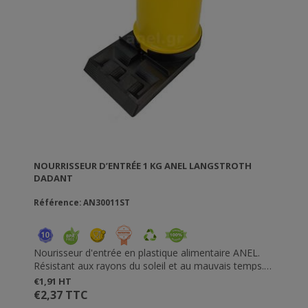
NOURRISSEUR D’ENTRÉE 1 KG ANEL LANGSTROTH
DADANT
Référence: AN30011ST
Nourisseur d'entrée en plastique alimentaire ANEL.
Résistant aux rayons du soleil et au mauvais temps.
Avec ce nourisseur, vous pouvez nourrir les abeilles
€1,91 HT
sans ouvrir la ruche. Disponible en deux tailles
€2,37 TTC
différentes: 1 kg et 1,8 kg