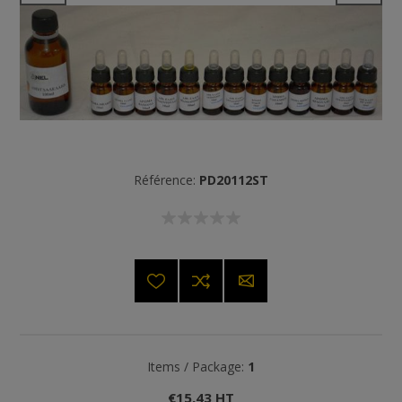
Référence:
PD20112ST
Items / Package:
1
€15,43 HT