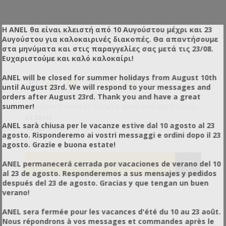
Η ANEL θα είναι κλειστή από 10 Αυγούστου μέχρι και 23
CAGE À REINE D'EXPÉDITION ET D'INTRODUCTION
Αυγούστου για καλοκαιρινές διακοπές. Θα απαντήσουμε
ANEL JAUNE
στα μηνύματα και στις παραγγελίες σας μετά τις 23/08.
Ευχαριστούμε και καλό καλοκαίρι!
Référence: AN65620U
ANEL will be closed for summer holidays from August 10th
until August 23rd. We will respond to your messages and
orders after August 23rd. Thank you and have a great
Une façon simple et facile pour transporter et
summer!
introduire le reine en sécurité. Avec un éspace conçu
spécialement pour le comfort de la reine.Vitesse de
€0,22 HT
ANEL sarà chiusa per le vacanze estive dal 10 agosto al 23
libération variable. Les cage à reine se bouclent l'une
€0,27 TTC
agosto. Risponderemo ai vostri messaggi e ordini dopo il 23
sur l'autre pour les transporter en sécurité.
agosto. Grazie e buona estate!
En stock
ANEL permanecerá cerrada por vacaciones de verano del 10
al 23 de agosto. Responderemos a sus mensajes y pedidos
después del 23 de agosto. Gracias y que tengan un buen
verano!
ANEL sera fermée pour les vacances d'été du 10 au 23 août.
Nous répondrons à vos messages et commandes après le