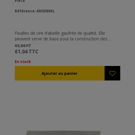
PIÈCE
Référence: AN5080XL
Feuilles de cire d’abeille gaufrée de qualité. Elle
peuvent servir de base pour la construction des
alvéoles.
€0,84 HT
€1,04 TTC
En stock