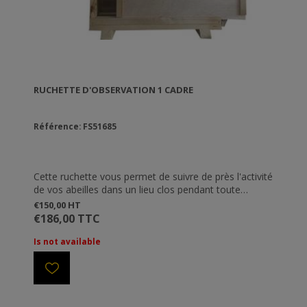
RUCHETTE D'OBSERVATION 1 CADRE
Référence: FS51685
Cette ruchette vous permet de suivre de près l'activité
de vos abeilles dans un lieu clos pendant toute
l'année. Il faudra ouvrir un trou-passage à la paroi
€150,00 HT
pour l'adapter sur la ruche, mais ça vaut le coup!
€186,00 TTC
Fabriquée en bois et en verre.
Is not available