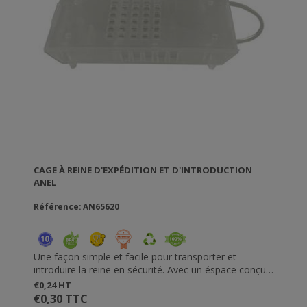
CAGE À REINE D'EXPÉDITION ET D'INTRODUCTION
ANEL
Référence: AN65620
Une façon simple et facile pour transporter et
introduire la reine en sécurité. Avec un éspace conçu
spécialement pour le comfort de la reine.Vitesse de
€0,24 HT
libération variable. Les cages à reine se bouclent l'une
€0,30 TTC