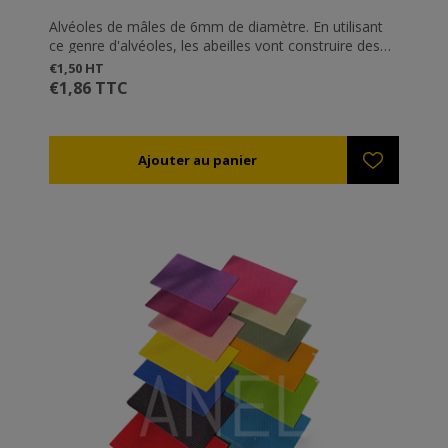
Alvéoles de mâles de 6mm de diamètre. En utilisant
ce genre d'alvéoles, les abeilles vont construire des
cellules de mâles. Ceci est très efficace pour lutter
€1,50 HT
contre le varroa qui a tendance à préférer les cellules
€1,86 TTC
de mâles- il suffit de retirer le cadre lorsque les
cellules sont operculées. Les alvéoles de mâles sont
aussi très utiles pendant l'insémination artificielles des
reines.