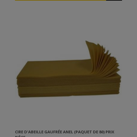
unique aroma and a warm atmosphere in their space.
Decoration: The bright or pastel colors offer unique
creations, from candles to ornaments and wedding
favours. Dimensions: 30×20cm.
CIRE D’ABEILLE GAUFRÉE ANEL (PAQUET DE 80) PRIX