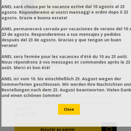
ANEL sarà chiusa per le vacanze estive dal 10 agosto al 23
agosto. Risponderemo ai vostri messaggi e ordini dopo il 23
agosto. Grazie e buona estate!
ANEL permanecerá cerrada por vacaciones de verano del 10 a
23 de agosto. Responderemos a sus mensajes y pedidos
después del 23 de agosto. Gracias y que tengan un buen
verano!
ANEL sera fermée pour les vacances d'été du 10 au 23 août.
CADRE PLASTIQUE ANEL PS (6 5/8'') LANGSTROTH
Nous répondrons à vos messages et commandes après le 23
HOFFMAN CELL D5.6MM
août. Merci et bon été!
Référence: AN51662PS
ANEL ist vom 10. bis einschließlich 23. August wegen der
Sommerferien geschlossen. Wir werden Ihre Nachrichten un
Bestellungen nach dem 23. August beantworten. Vielen Dan
und einen schönen Sommer!
Cadre en plastique monté et ciré avec une feuille de
cire gaufrée en alvéoles de 5,60 mm. Le cadre est
prêt à utiliser; vous n'avez pas besoin de l'enfiler et
€1,56 HT
fixer la feuille de cire. Les cadres sont résistants à la
€1,93 TTC
fausse teigne. Ne s'abîment pas, sont durables et
extrêmement robustes. Les cadres ne s'abîment pas
non plus lors de l'extraction du miel. Tout les cadres