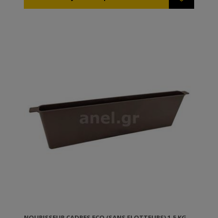
plastiques ANEL sont disponibles enduits de cire ou
non, selon votre choix. Si vous souhaitez les enduire
vous-mêmes, vous pouvez soit les tremper dans de
la cire fondue (60-70ºC), soit les enduire à l'aide d'un
rouleau de peinture. TIP: Les cadres ANEL sont
désinfectés avec une solution de soude caustique 5%
à 80ºC.
NOURISSEUR CADRES ECO (SANS FLOTTEURS) 1,5 KG