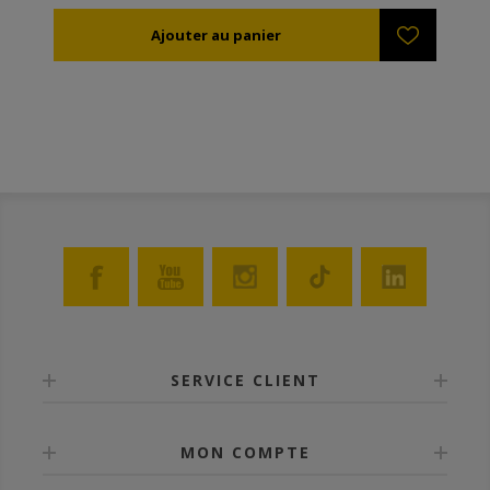
extrêmement robustes. Les cadres ne s'abîment pas
non plus lors de l'extraction du miel. Tout les cadres
plastiques ANEL sont disponibles enduits de cire ou
non, selon votre choix. Si vous souhaitez les enduire
vous-mêmes, vous pouvez soit les tremper dans de
la cire fondue (60-70ºC), soit les enduire à l'aide d'un
rouleau de peinture. TIP: Les cadres ANEL sont
désinfectés avec une solution de soude caustique 5%
à 80ºC.
SERVICE CLIENT
MON COMPTE