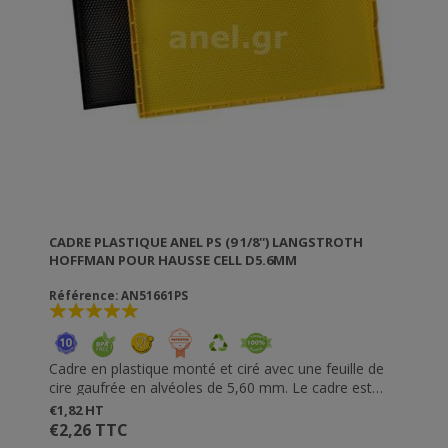
CADRE PLASTIQUE ANEL PS (9 1/8'') LANGSTROTH
HOFFMAN POUR HAUSSE CELL D5.6MM
Référence: AN51661PS
Cadre en plastique monté et ciré avec une feuille de
cire gaufrée en alvéoles de 5,60 mm. Le cadre est
prêt à utiliser; vous n'avez pas besoin de l'enfiler et
€1,82 HT
fixer la feuille de cire. Les cadres sont résistants à la
€2,26 TTC
fausse teigne. Ne s'abîment pas, sont durables et