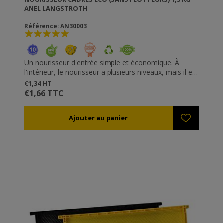
ANEL LANGSTROTH
Référence: AN30003
Un nourisseur d'entrée simple et économique. À
l'intérieur, le nourisseur a plusieurs niveaux, mais il est
recommandé d'utitliser des flotteurs afin d'éviter que
€1,34 HT
les abeilles se noient. Pour remplir le nourisseur, il
€1,66 TTC
faut d'abord s'assurer qu'il n'y a pas d'abeilles dedans.
Sa stucture interne empêche la déformation lors du
remplissage.