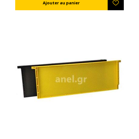
non plus lors de l'extraction du miel. Tout les cadres
plastiques ANEL sont disponibles enduits de cire ou
non, selon votre choix. Si vous souhaitez les enduire
vous-mêmes, vous pouvez soit les tremper dans de
la cire fondue (60-70ºC), soit les enduire à l'aide d'un
rouleau de peinture. TIP: Les cadres ANEL sont
désinfectés avec une solution de soude caustique 5%
à 80ºC.