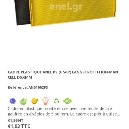
CADRE PLASTIQUE ANEL PS (6 5/8'') LANGSTROTH HOFFMAN
FE
CELL D5.6MM
Référence: AN51662PS
Ré
Cadre en plastique monté et ciré avec une feuille de cire
Aj
gaufrée en alvéoles de 5,60 mm. Le cadre est prêt à utiliser;
be
s:
vous n'avez pas besoin de l'enfiler et fixer la feuille de cire.
Ga
€1,56 HT
€0
Les cadres sont résistants à la fausse teigne. Ne s'abîment
€1,93 TTC
€1