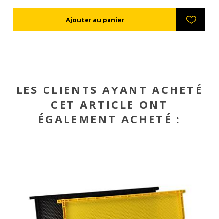
de
pas, sont durables et extrêmement robustes. Les cadres ne
une
s'abîment pas non plus lors de l'extraction du miel. Tout les
cadres plastiques ANEL sont disponibles enduits de cire ou
non, selon votre choix. Si vous souhaitez les enduire vous-
mêmes, vous pouvez soit les tremper dans de la cire fondue
p
(60-70ºC), soit les enduire à l'aide d'un rouleau de peinture.
TIP: Les cadres ANEL sont désinfectés avec une solution de
nt
soude caustique 5% à 80ºC.
LES CLIENTS AYANT ACHETÉ
CET ARTICLE ONT
ÉGALEMENT ACHETÉ :