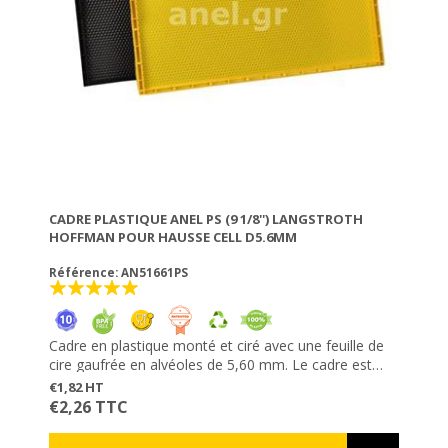
CADRE PLASTIQUE ANEL PS (9 1/8'') LANGSTROTH
HOFFMAN POUR HAUSSE CELL D5.6MM
Référence: AN51661PS
Cadre en plastique monté et ciré avec une feuille de
cire gaufrée en alvéoles de 5,60 mm. Le cadre est
prêt à utiliser; vous n'avez pas besoin de l'enfiler et
€1,82 HT
fixer la feuille de cire. Les cadres sont résistants à la
€2,26 TTC
fausse teigne. Ne s'abîment pas, sont durables et
extrêmement robustes. Les cadres ne s'abîment pas