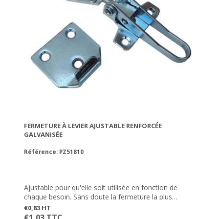
FERMETURE À LEVIER AJUSTABLE RENFORCÉE
GALVANISÉE
Référence: PZ51810
Ajustable pour qu'elle soit utilisée en fonction de
chaque besoin. Sans doute la fermeture la plus
utilisée en Grèce. Galvanisée et résistante à la rouille.
€0,83 HT
€1,03 TTC