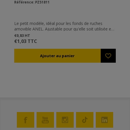
Référence: PZ51811
Le petit modèle, idéal pour les fonds de ruches
amovible ANEL. Ajustable pour qu'elle soit utilisée en
fonction de chaque besoin. Sans doute la fermeture
€0,83 HT
la plus utilisée en Grèce. Galvanisée et résistante à la
€1,03 TTC
rouille.