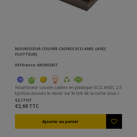
NOURISSEUR COUVRE-CADRES ECO ANEL (AVEC
FLOTTEUR)
Référence: AN30028ST
Nourrisseur couvre-cadres en plastique ECO ANEL 2.5
kg.Vous pouvez le visser sur le toit de la ruche sous le
bouchon du nourisseur ou vous pouvez simplement
€2,17 HT
le placer sur les cadres. Simple à utiliser, vous allez
€2,69 TTC
avoir besoin d'un flotteur (ref.AN30029) ou d'un
morceau de bois, d'un filet etc. afin d'éviter que les
abeilles se noient.