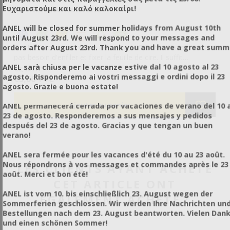
Ευχαριστούμε και καλό καλοκαίρι!
Référence: AN51751UPS2ST
Ré
ANEL will be closed for summer holidays from August 10th
until August 23rd. We will respond to your messages and
orders after August 23rd. Thank you and have a great summ
z
Feuille de cire gaufrée en alvéoles de 5,6 mm. Vous n'avez
Fe
pas besoin d'enfiler et fixer la feuille de cire. Il suffit
pas
ANEL sarà chiusa per le vacanze estive dal 10 agosto al 23
L.
simplement de vous procurer les cadres compatibles ANEL.
si
€2,95 HT
€1
agosto. Risponderemo ai vostri messaggi e ordini dopo il 23
Les feuilles sont résistantes à la fausse teigne. et ne
Le
€3,66 TTC
€2
agosto. Grazie e buona estate!
es.
s'abîment pas, elles sont durables et extrêmement robustes.
s'
du
Les feuilles ne s'abîment pas non plus lors de l'extraction du
Le
ANEL permanecerá cerrada por vacaciones de verano del 10 a
miel. Toutes les feuilles plastiques ANEL sont disponibles
mi
23 de agosto. Responderemos a sus mensajes y pedidos
tez
enduits de cire ou non, selon votre choix. Si vous souhaitez
en
después del 23 de agosto. Gracias y que tengan un buen
ans
les enduire vous-mêmes, vous pouvez soit les tremper dans
le
verano!
de la cire fondue (60-70ºC), soit les enduire à l'aide d'un
de
r
rouleau de peinture (ref.ZT11120). Si vous souhaitez avoir
ro
ANEL sera fermée pour les vacances d'été du 10 au 23 août.
des feuilles plus petites, contactez-nous.
de
Nous répondrons à vos messages et commandes après le 23
LES CLIENTS AYANT ACHETÉ
août. Merci et bon été!
CET ARTICLE ONT
ANEL ist vom 10. bis einschließlich 23. August wegen der
ÉGALEMENT ACHETÉ :
Sommerferien geschlossen. Wir werden Ihre Nachrichten un
Bestellungen nach dem 23. August beantworten. Vielen Dan
und einen schönen Sommer!