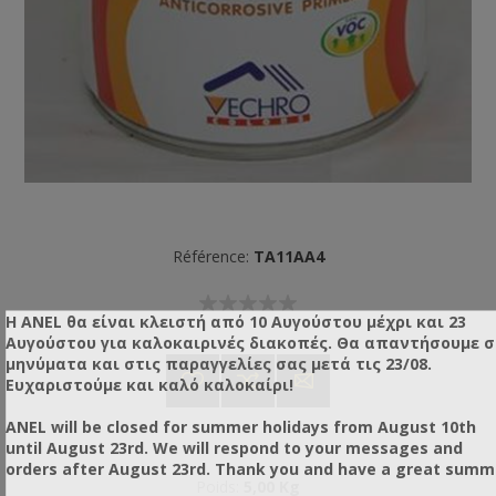
Référence:
TA11AA4
Η ANEL θα είναι κλειστή από 10 Αυγούστου μέχρι και 23
Αυγούστου για καλοκαιρινές διακοπές. Θα απαντήσουμε 
μηνύματα και στις παραγγελίες σας μετά τις 23/08.
Ευχαριστούμε και καλό καλοκαίρι!
ANEL will be closed for summer holidays from August 10th
until August 23rd. We will respond to your messages and
orders after August 23rd. Thank you and have a great summ
Poids:
5,00 Kg