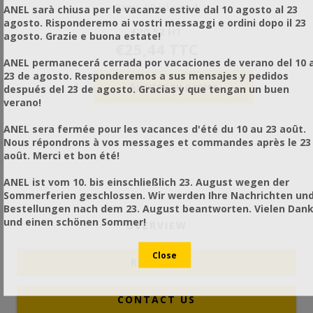
Items / Package:
1
ANEL sarà chiusa per le vacanze estive dal 10 agosto al 23
agosto. Risponderemo ai vostri messaggi e ordini dopo il 23
€20,52 HT
agosto. Grazie e buona estate!
€25,44 TTC
ANEL permanecerá cerrada por vacaciones de verano del 10 a
23 de agosto. Responderemos a sus mensajes y pedidos
después del 23 de agosto. Gracias y que tengan un buen
verano!
ANEL sera fermée pour les vacances d'été du 10 au 23 août.
Nous répondrons à vos messages et commandes après le 23
août. Merci et bon été!
ANEL ist vom 10. bis einschließlich 23. August wegen der
Sommerferien geschlossen. Wir werden Ihre Nachrichten un
Bestellungen nach dem 23. August beantworten. Vielen Dan
und einen schönen Sommer!
OVERVIEW
REVIEWS
CONTACT US