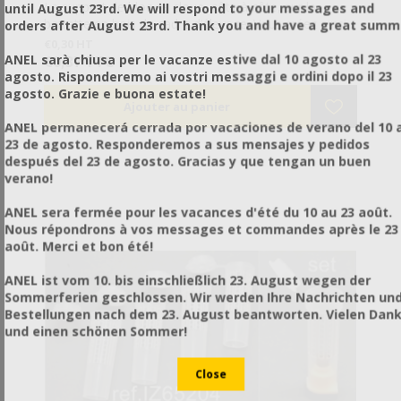
Le support de bloc se cloue, côte à côte, sur la
until August 23rd. We will respond to your messages and
barrette en bois du cadre d’élevage. Vous créez ainsi
orders after August 23rd. Thank you and have a great summ
des places stables pour les blocs pour cupules
€0,30 HT
ref.IZ65202.
ANEL sarà chiusa per le vacanze estive dal 10 agosto al 23
€0,37 TTC
agosto. Risponderemo ai vostri messaggi e ordini dopo il 23
agosto. Grazie e buona estate!
ANEL permanecerá cerrada por vacaciones de verano del 10 a
23 de agosto. Responderemos a sus mensajes y pedidos
después del 23 de agosto. Gracias y que tengan un buen
verano!
ANEL sera fermée pour les vacances d'été du 10 au 23 août.
Nous répondrons à vos messages et commandes après le 23
août. Merci et bon été!
ANEL ist vom 10. bis einschließlich 23. August wegen der
Sommerferien geschlossen. Wir werden Ihre Nachrichten un
Bestellungen nach dem 23. August beantworten. Vielen Dan
und einen schönen Sommer!