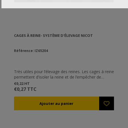
CAGES À REINE- SYSTÈME D'ÉLEVAGE NICOT
Référence: IZ65204
Très utiles pour l’élevage des reines. Les cages à reine
permettent d'isoler la reine et de l’empêcher de
détruire le reste des cellules royales. Elles peuvent
€0,22 HT
être adaptées à la plupart des porte-cupules du
€0,27 TTC
marché (s'adapte aussi au Bloc pour cupules
ref.IZ65202) .