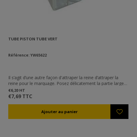
TUBE PISTON TUBE VERT
TU
Référence: YW65622
Ré
Il s’agit d’une autre façon d'attraper la reine d’attraper la
Il
reine pour le marquage. Posez délicatement la partie large
re
du tube autour de la reine qui va commencer à marcher
du
€6,20 HT
€2
dedans. Fermez avec votre paume le tube pour que la reine
de
€7,69 TTC
€3
avance vers la lumière, c'est à dire vers la grille. Insérez tout
av
doucement le piston pour la plaquer contre la grille et
do
marquez-la sur le thorax.
ma