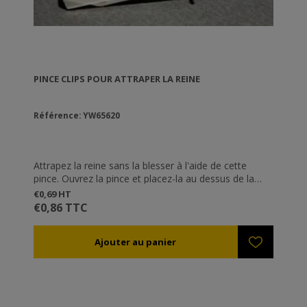
PINCE CLIPS POUR ATTRAPER LA REINE
Référence: YW65620
Attrapez la reine sans la blesser à l'aide de cette
pince. Ouvrez la pince et placez-la au dessus de la
reine. Quand la pince se ferme, les abeilles passent à
€0,69 HT
travers les fentes mais la reine reste enfermée.
€0,86 TTC