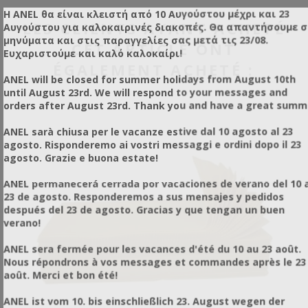
Η ANEL θα είναι κλειστή από 10 Αυγούστου μέχρι και 23
LES CLIENTS AYANT ACHETÉ
Αυγούστου για καλοκαιρινές διακοπές. Θα απαντήσουμε 
μηνύματα και στις παραγγελίες σας μετά τις 23/08.
CET ARTICLE ONT
Ευχαριστούμε και καλό καλοκαίρι!
ÉGALEMENT ACHETÉ :
ANEL will be closed for summer holidays from August 10th
until August 23rd. We will respond to your messages and
orders after August 23rd. Thank you and have a great summ
ANEL sarà chiusa per le vacanze estive dal 10 agosto al 23
agosto. Risponderemo ai vostri messaggi e ordini dopo il 23
agosto. Grazie e buona estate!
ANEL permanecerá cerrada por vacaciones de verano del 10 a
23 de agosto. Responderemos a sus mensajes y pedidos
después del 23 de agosto. Gracias y que tengan un buen
verano!
ANEL sera fermée pour les vacances d'été du 10 au 23 août.
Nous répondrons à vos messages et commandes après le 23
août. Merci et bon été!
ANEL ist vom 10. bis einschließlich 23. August wegen der