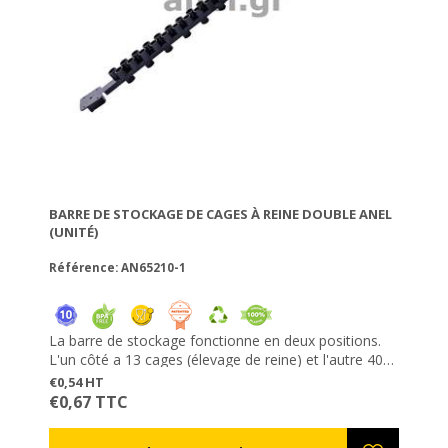
BARRE DE STOCKAGE DE CAGES À REINE DOUBLE ANEL
(UNITÉ)
Référence: AN65210-1
La barre de stockage fonctionne en deux positions.
L'un côté a 13 cages (élevage de reine) et l'autre 40
(gelée royale). Des cages détachables peuvent
€0,54 HT
s'attacher sur la barre et faciliter l'élevage des reine et
€0,67 TTC
des protecteurs peuvent se fixer sur les cages afin
d'éviter que les reines se rencontrent. Ces protecteurs