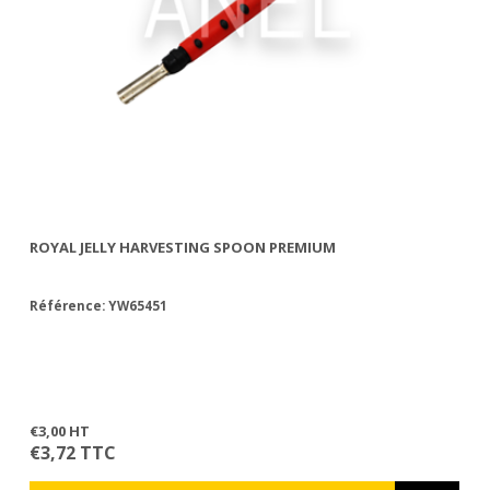
ROYAL JELLY HARVESTING SPOON PREMIUM
GR
Référence: YW65451
Ré
le
€3,00 HT
€1
€3,72 TTC
€1