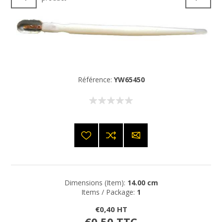
Référence:
YW65450
Dimensions (Item):
14.00 cm
Items / Package:
1
€0,40 HT
€0,50 TTC