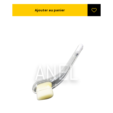
abeilles. D'une épaisseur de juste 3mm pour
s'adapter plus facilement à la ruche. Disponible aussi
en encadrement plastique avec des bouches (ref.
AN51405) qui permettent de placer une deuxième
grille, afin d'avoir deux reines dans la même ruche. La
grille est très robuste et résistante à l'acide formique,
oxalique et à la vapeur (jusqu'à119o C).