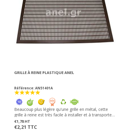
GRILLE À REINE PLASTIQUE ANEL
Référence: AN51401A
Beaucoup plus légère qu'une grille en métal, cette
grille à reine est très facile à installer et à transporter
et facilite également la récolte au rucher. Avec une
€1,78 HT
surface adaptée pour favoriser le passage des
€2,21 TTC