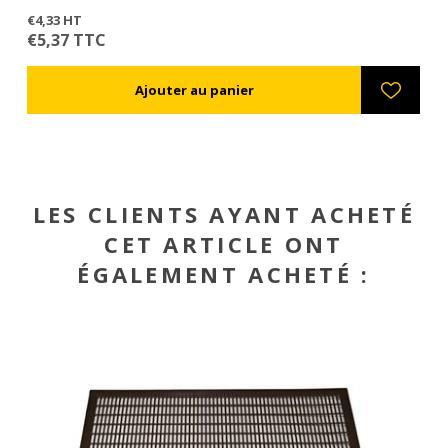
€4,33 HT
€1
€5,37 TTC
€
LES CLIENTS AYANT ACHETÉ
CET ARTICLE ONT
ÉGALEMENT ACHETÉ :