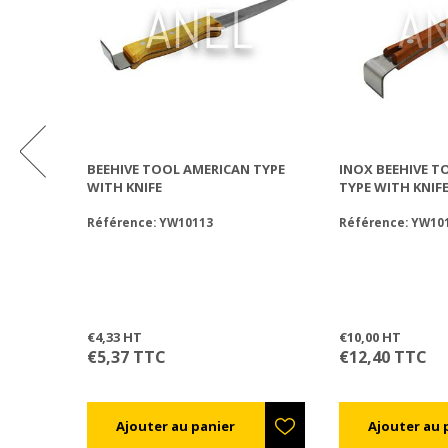
N DURO
BEEHIVE TOOL AMERICAN TYPE
INOX BEEHIVE T
WITH KNIFE
TYPE WITH KNIF
Référence: YW10113
Référence: YW10
€4,33 HT
€10,00 HT
€5,37 TTC
€12,40 TTC