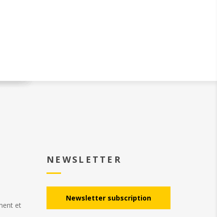
e lève-cadres et nous
gamme de lève-cadres et nous
ûrs que vous trouverez
somme sûrs que vous trouverez
i vous convient.
celui qui vous convient.
NEWSLETTER
Νewsletter subscription
ement et