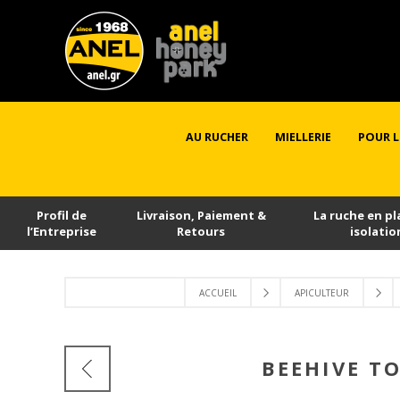
AU RUCHER
MIELLERIE
POUR L
Profil de
Livraison, Paiement &
La ruche en pl
l’Εntreprise
Retours
isolatio
ACCUEIL
APICULTEUR
BEEHIVE TO