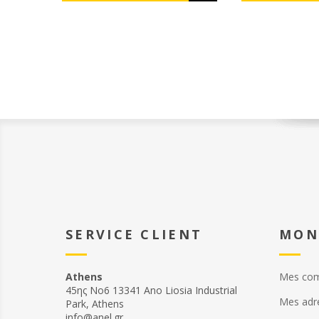
SERVICE CLIENT
MON
Athens
Mes co
45ης Νο6 13341 Ano Liosia Industrial
Mes adr
Park, Athens
info@anel.gr