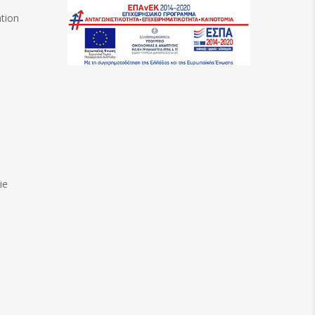
ation
ie