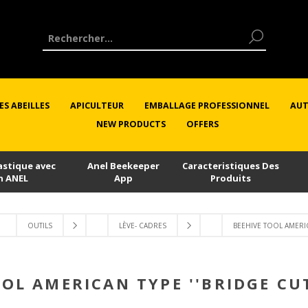
ES ABEILLES
APICULTEUR
EMBALLAGE PROFESSIONNEL
AUT
NEW PRODUCTS
OFFERS
astique avec
Anel Beekeeper
Caracteristiques Des
n ANEL
App
Produits
OUTILS
LÈVE- CADRES
BEEHIVE TOOL AMERIC
OL AMERICAN TYPE ''BRIDGE CU