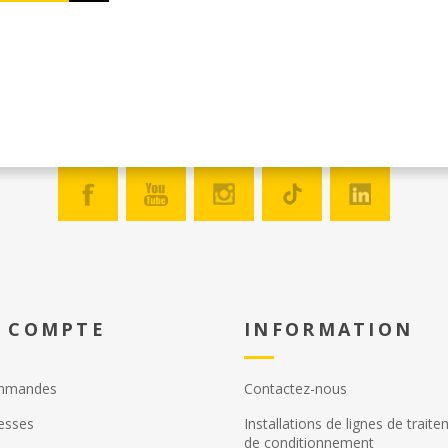
gamme d
somme s
celui qu
 COMPTE
INFORMATION
mmandes
Contactez-nous
esses
Installations de lignes de trait
de conditionnement