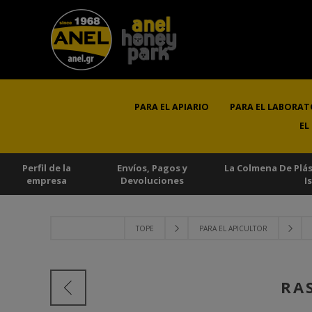
PARA EL APIARIO
PARA EL LABORAT
EL
Perfil de la
Envíos, Pagos y
La Colmena De Plá
empresa
Devoluciones
I
TOPE
PARA EL APICULTOR
RA