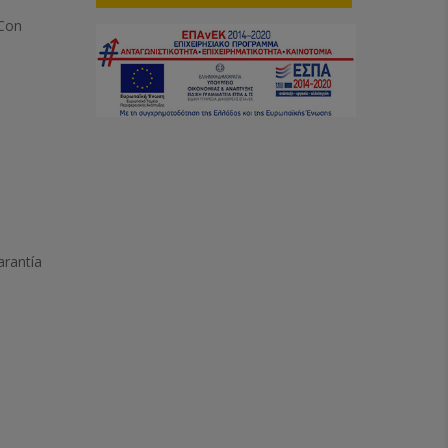
 Con
arantía