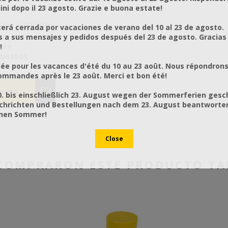
ni dopo il 23 agosto. Grazie e buona estate!
rá cerrada por vacaciones de verano del 10 al 23 de agosto.
a sus mensajes y pedidos después del 23 de agosto. Gracias
stos
€4,33 sin impuestos
€10,00 
!
puestos
€5,37 con impuestos
€12,40
ée pour les vacances d'été du 10 au 23 août. Nous répondrons
mmandes après le 23 août. Merci et bon été!
0. bis einschließlich 23. August wegen der Sommerferien gesc
chrichten und Bestellungen nach dem 23. August beantworten
önen Sommer!
E COMPRARON ESTE PRODUCTO T