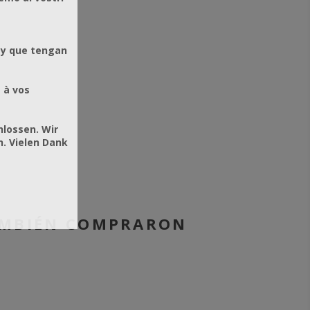
 y que tengan
sin impuestos
€4,34 sin impuestos
 con impuestos
€5,38 con impuestos
 à vos
hlossen. Wir
. Vielen Dank
AMBIÉN COMPRARON