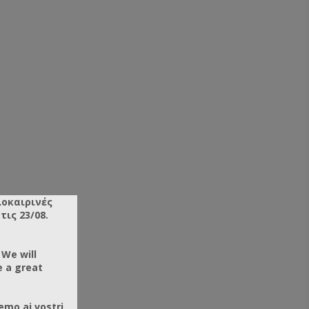
λοκαιρινές
ις 23/08.
 We will
EEHIVE TOOL AMERICAN
BEEHIVE TOOL AMERICAN TYPE
e a great
TH KNIFE
PREMIUM
10113B
SKU: YW10112
emo ai vostri