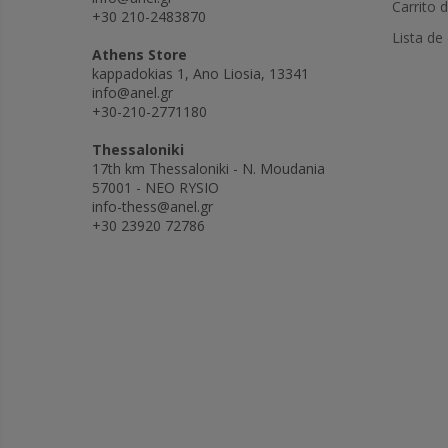
Carrito 
+30 210-2483870
Lista de
Athens Store
kappadokias 1, Ano Liosia, 13341
info@anel.gr
+30-210-2771180
Thessaloniki
17th km Thessaloniki - N. Moudania
57001 - NEO RYSIO
info-thess@anel.gr
+30 23920 72786