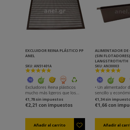
EXCLUIDOR REINA PLÁSTICO PP
ALIMENTADOR DE
ANEL
(SIN FLOTADORES)
LANGSTROTH/TH
SKU: AN51401A
SKU: AN30003
Excluidores Reina plásticos
• Un alimentador 
mucho más ligeros que los
sencillo y económic
excluidores metálicos y por eso
partes interiores t
€1,78 sin impuestos
€1,34 sin impuest
son mucho más fáciles de
escalones para las
€2,21 con impuestos
€1,66 con impu
mover, instalar y coleccionar en
se recomienda uti
las colmenas. Holguras
trozos de madera
perfectas que no traumatizan
flotadores o una m
las abejas. Sólo 3mm de
evitar por complet