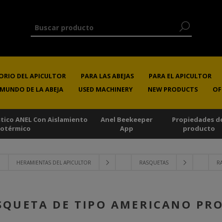
ORIO DEL APICULTOR
PARA LAS ABEJAS
PARA EL APICULTOR
 MUNDO DE LA ABEJA
USED MACHINERY
NEW PRODUCTS
OF
stico ANEL Con Aislamiento
Anel Beekeeper
Propiedades d
sotérmico
App
producto
HERAMIENTAS DEL APICULTOR
RASQUETAS
R
SQUETA DE TIPO AMERICANO PRO