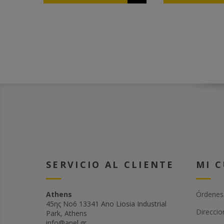
espesor para que los
ahogamiento de las
conectores de la base puedan
Para rellenarlo pr
conectarse. Están disponibles
sacudir las abejas
con marco plástico incorporado
encuentre en su int
con entradas ( AN51405) que da
soportes internos
la oportunidad de añadir un
se deforme durante
segundo excluidor. De ese
Hecho de plástico
modo pueden combinar dos
para uso alimentar
reinas en la misma colmena.
Son resistentes en el uso de
ácido oxálico y fórmico pero
también de vapor (hasta los 119
°C)
SERVICIO AL CLIENTE
MI 
Athens
Órdenes
45ης Νο6 13341 Ano Liosia Industrial
Direccio
Park, Athens
info@anel.gr