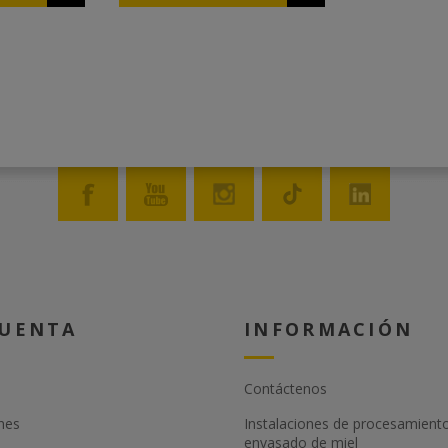
 abejas. •
imero debe
 que
erior. • Con
 para que no
 el llenado. •
 100% apto
io.
CUENTA
INFORMACIÓN
Contáctenos
nes
Instalaciones de procesamient
envasado de miel