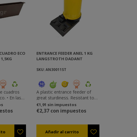
 CUADRO ECO
ENTRANCE FEEDER ANEL 1 KG
 1,5KG
LANGSTROTH DADANT
SKU: AN30011ST
de cuadros
A plastic entrance feeder of
o. • En las
great sturdiness. Resistant to
iene
the sun and harsh weather. Easy
os
€1,91 sin impuestos
 abejas, pero
to use and apply in the hive
estos
€2,37 con impuestos
lizar pequeños
without having to open the hive
 a modo de
cover. Manufactured by food-
alla para
grade plastic. It is available in
o el
two sizes: 1kg and 1,8 kg.