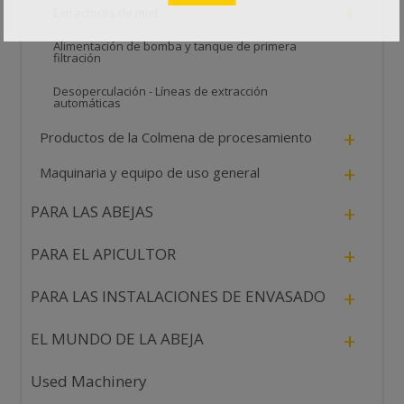
+
Extractores de miel
Alimentación de bomba y tanque de primera
filtración
Desoperculación - Líneas de extracción
automáticas
+
Productos de la Colmena de procesamiento
+
Maquinaria y equipo de uso general
+
PARA LAS ABEJAS
+
PARA EL APICULTOR
+
PARA LAS INSTALACIONES DE ENVASADO
+
EL MUNDO DE LA ABEJA
Used Machinery