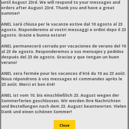
until August 23rd. We will respond to your messages and
orders after August 23rd. Thank you and have a great
summer!
CATEGORÍAS
ANEL sarà chiusa per le vacanze estive dal 10 agosto al 23
agosto. Risponderemo ai vostri messaggi e ordini dopo il 23
+
PARA EL APIARIO
agosto. Grazie e buona estate!
-
ANEL permanecerá cerrada por vacaciones de verano del 10
PARA EL LABORATORIO DEL APICULTOR
al 23 de agosto. Responderemos a sus mensajes y pedidos
después del 23 de agosto. Gracias y que tengan un buen
+
La preparación de su material
verano!
-
Cosecha de Miel
ANEL sera fermée pour les vacances d'été du 10 au 23 août.
Nous répondrons à vos messages et commandes après le
+
Desoperculación
23 août. Merci et bon été!
-
Procesamiento de desoperculación
ANEL ist vom 10. bis einschließlich 23. August wegen der
Sommerferien geschlossen. Wir werden Ihre Nachrichten
Licuadoras de opérculos
und Bestellungen nach dem 23. August beantworten. Vielen
Dank und einen schönen Sommer!
Prensa de husillo de opérculos
Secador de opérculos en bolsas