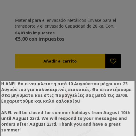
Material para el envasado Metálicos Envase para el
transporte y el envasado Capacidad de 28 kg. Con
grifo y tapa de seguridad para el cierre
€4,03 sin impuestos
€5,00 con impuestos
Η ANEL θα είναι κλειστή από 10 Αυγούστου μέχρι και 23
Αυγούστου για καλοκαιρινές διακοπές. Θα απαντήσουμε
στα μηνύματα και στις παραγγελίες σας μετά τις 23/08.
Ευχαριστούμε και καλό καλοκαίρι!
ANEL will be closed for summer holidays from August 10th
until August 23rd. We will respond to your messages and
orders after August 23rd. Thank you and have a great
summer!