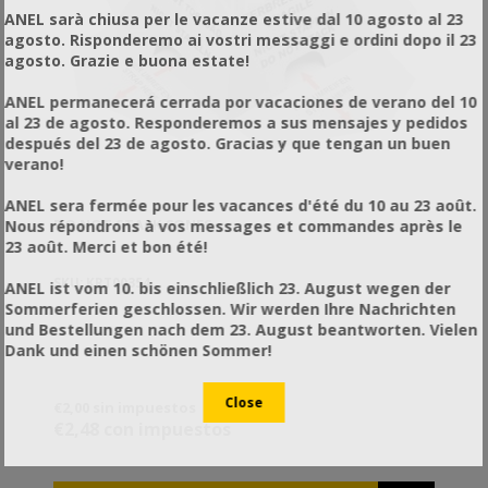
ANEL sarà chiusa per le vacanze estive dal 10 agosto al 23
agosto. Risponderemo ai vostri messaggi e ordini dopo il 23
agosto. Grazie e buona estate!
ANEL permanecerá cerrada por vacaciones de verano del 10
al 23 de agosto. Responderemos a sus mensajes y pedidos
después del 23 de agosto. Gracias y que tengan un buen
verano!
ANEL sera fermée pour les vacances d'été du 10 au 23 août.
DO NOT STACK CONES
Nous répondrons à vos messages et commandes après le
23 août. Merci et bon été!
SKU: KRT00354
ANEL ist vom 10. bis einschließlich 23. August wegen der
Sommerferien geschlossen. Wir werden Ihre Nachrichten
und Bestellungen nach dem 23. August beantworten. Vielen
Dank und einen schönen Sommer!
€2,00 sin impuestos
€2,48 con impuestos