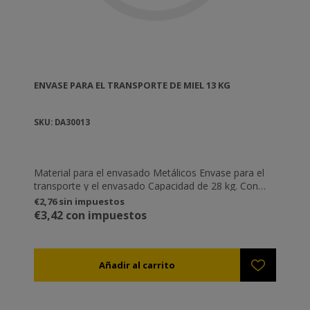
ENVASE PARA EL TRANSPORTE DE MIEL 13 KG
SKU: DA30013
Material para el envasado Metálicos Envase para el
transporte y el envasado Capacidad de 28 kg. Con
grifo y tapa de seguridad para el cierre
€2,76 sin impuestos
€3,42 con impuestos