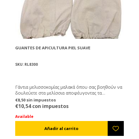
GUANTES DE APICULTURA PIEL SUAVE
SKU: RL8300
Γάντια μελισσοκομίας μαλακά όπου σας βοηθούν να
δουλεύετε στα μελίσσια αποφέυγοντας τα
κεντρίσματα, ενώ συγχρόνως σας επιτρέπουν να
€8,50 sin impuestos
κάνετε λεπτές κινήσεις με ιδιαίτερη ευκολία.
€10,54 con impuestos
Available