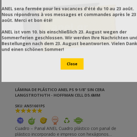
ANEL sera fermée pour les vacances d'été du 10 au 23 août.
Nous répondrons à vos messages et commandes après le 23
août. Merci et bon été!
ANEL ist vom 10. bis einschließlich 23. August wegen der
Sommerferien geschlossen. Wir werden Ihre Nachrichten un
Bestellungen nach dem 23. August beantworten. Vielen Dan
und einen schönen Sommer!
LÁMINA DE PLÁSTICO ANEL PS 9-1/8” SIN CERA
LANGSTROTH/TH - HOFFMAN CELL D5.6MM
SKU: AN51661PS
Cuadro – Panal ANEL Cuadro plástico con panal de
plástico incorporado e impreso con hexágonos