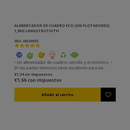
ALIMENTADOR DE CUADRO ECO (SIN FLOTADORES)
1,5KG LANGSTROTH/TH
SKU: AN30003
• Un alimentador de cuadros sencillo y económico. •
En las partes interiores tiene escalones para las
abejas, pero se recomienda utilizar pequeños trozos
€1,34 sin impuestos
de madera a modo de flotadores o una malla para
€1,66 con impuestos
evitar por completo el ahogamiento de las abejas. •
Para rellenarlo primero debe sacudir las abejas que
encuentre en su interior. • Con soportes internos para
que no se deforme durante el llenado. • Hecho de
plástico 100% apto para uso alimentario.