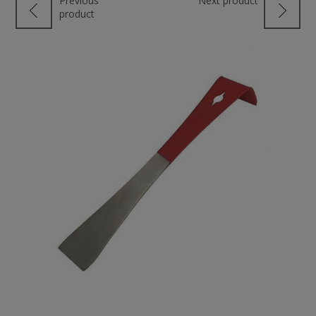
Previous
Next product
product