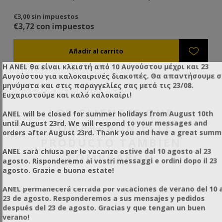
€3,00 sin impuestos
€4
€3,72 con impuestos
€5
Η ANEL θα είναι κλειστή από 10 Αυγούστου μέχρι και 23
Αυγούστου για καλοκαιρινές διακοπές. Θα απαντήσουμε 
μηνύματα και στις παραγγελίες σας μετά τις 23/08.
Ευχαριστούμε και καλό καλοκαίρι!
LOS CLIENTES QUE
ANEL will be closed for summer holidays from August 10th
until August 23rd. We will respond to your messages and
COMPRARON ESTE
orders after August 23rd. Thank you and have a great summ
PRODUCTO TAMBIÉN
ANEL sarà chiusa per le vacanze estive dal 10 agosto al 23
COMPRARON
agosto. Risponderemo ai vostri messaggi e ordini dopo il 23
agosto. Grazie e buona estate!
ANEL permanecerá cerrada por vacaciones de verano del 10 a
23 de agosto. Responderemos a sus mensajes y pedidos
después del 23 de agosto. Gracias y que tengan un buen
verano!