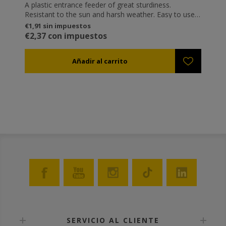
A plastic entrance feeder of great sturdiness.
Resistant to the sun and harsh weather. Easy to use
and apply in the hive without having to open the hive
€1,91 sin impuestos
cover. Manufactured by food-grade plastic. It is
€2,37 con impuestos
available in two sizes: 1kg and 1,8 kg.
SERVICIO AL CLIENTE