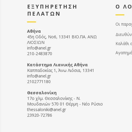
ΕΞΥΠΗΡΕΤΗΣΗ
Ο Λ
ΠΕΛΑΤΩΝ
Οι παρα
Αθήνα
Διευθύν
45η Οδός, Νο6, 13341 ΒΙΟ.ΠΑ. ΑΝΩ
ΛΙΟΣΙΩΝ
Καλάθι 
info@anel.gr
Αγαπημ
210-2483870
Kατάστημα Λιανικής Αθήνα
Καππαδοκίας 1, Άνω Λιόσια, 13341
info@anel.gr
2102771180
Θεσσαλονίκη
17ο χλμ. Θεσσαλονίκης - Ν.
Μουδανιών 570 01 Θέρμη - Νέο Ρύσιο
thessaloniki@anel.gr
23920-72786