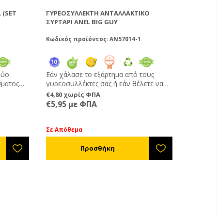
 (SET
ΓΥΡΕΟΣΥΛΛΈΚΤΗ ΑΝΤΑΛΛΑΚΤΙΚΌ
ΣΥΡΤΆΡΙ ANEL BIG GUY
Κωδικός προϊόντος: AN57014-1
δύο
Εάν χάλασε το εξάρτημα από τους
σματος
γυρεοσυλλέκτες σας ή εάν θέλετε να
ας και το
κατασκευάσετε τους δικούς σας
€4,80 χωρίς ΦΠΑ
οποθέτησή
γυρεοσυλλέκτες. Τα συρτάρια συλλογής
€5,95 με ΦΠΑ
γύρης ANEL έχουν εξοπλιστεί με
αρίσματος
μεγάλη σανίδα πτήσης και πολύ καλό
αερισμό της συλλεγόμενης γύρης .
Σε Απόθεμα
λλογής
ητού
ς
κός πάτος
ο
 την