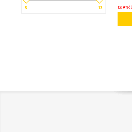
3
13
Σε Από