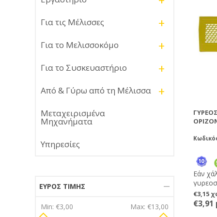
+
Καλύτε
μη μετα
+
Για τις Μέλισσες
ζωύφια 
ΕΠΙΠΛΕ
απλό τ
+
Για το Μελισσοκόμο
κυψέλη
πύρους
+
Για το Συσκευαστήριο
τους σ
κυψέλη
στηρίζε
+
Από & Γύρω από τη Μέλισσα
βέβαιο
γυρεοσ
Μεταχειρισμένα
ΓΥΡΕΟ
αγαπήσα
Μηχανήματα
ΟΡΙΖΌΝ
Κωδικό
Υπηρεσίες
Εάν χά
γυρεοσ
ΕΎΡΟΣ ΤΙΜΉΣ
κατασκ
€3,15 
γυρεοσ
€3,91
Min:
€3,00
Max:
€13,00