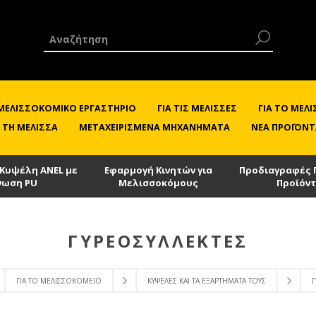
 ΜΕΛΙΣΣΟΚΟΜΙΚΌ ΕΡΓΑΣΤΉΡΙΟ
ΓΙΑ ΤΙΣ ΜΈΛΙΣΣΕΣ
ΓΙΑ ΤΟ ΜΕ
 ΤΗ ΜΈΛΙΣΣΑ
ΜΕΤΑΧΕΙΡΙΣΜΈΝΑ ΜΗΧΑΝΉΜΑΤΑ
ΝΈΑ ΠΡΟΪΌΝΤ
 Κυψέλη ANEL με
Εφαρμογή Κινητών για
Προδιαγραφές 
νωση PU
Μελισσοκόμους
Προϊόν
ΓΥΡΕΟΣΥΛΛΈΚΤΕΣ
ΓΙΑ ΤΟ ΜΕΛΙΣΣΟΚΟΜΕΊΟ
ΚΥΨΈΛΕΣ ΚΑΙ ΤΑ ΕΞΑΡΤΉΜΑΤΑ ΤΟΥΣ
Γ