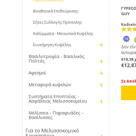
ΓΥΡΕΟΣ
Βοηθητικά Επιθεώρισης
GUY
Σήτες Συλλογής Πρόπολης
Κωδικό
Καλύμματα - Μονωτικά Κυψέλης
+
Συντήρηση Κυψέλης
Δεν είν
αντιγρ
Βασιλοτροφία - Βασιλικός
μελισσ
+
€10,38
Πολτός
αποζημ
€12,8
αντιγρ
+
Αφεσμοί
από το 
50.000
Σε Από
+
Μεταφορά κυψελών
κλεψίτ
προσφέ
Συστήματα Εποπτείας -
GUY. Πρ
+
Ασφάλειας Μελισσοκομείου
κλασικ
έχετε 
Μελίσσια - Παραφυάδες -
πολλαπ
Βασίλισσες
χώρο συλλο
σανίδα 
Για το Μελισσοκομικό
Μεγαλύ
Εργαστήριο